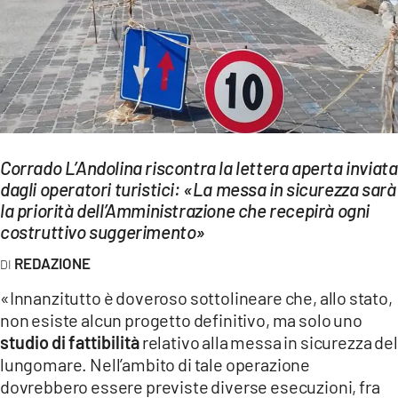
EVENTI
SPORT
Streaming
LAC TV
Corrado L’Andolina riscontra la lettera aperta inviata
LAC NETWORK
dagli operatori turistici: «La messa in sicurezza sarà
la priorità dell’Amministrazione che recepirà ogni
LAC ONAIR
costruttivo suggerimento»
LaC
REDAZIONE
Network
«Innanzitutto è doveroso sottolineare che, allo stato,
LACPLAY.IT
non esiste alcun progetto definitivo, ma solo uno
studio di fattibilità
relativo alla messa in sicurezza del
LACTV.IT
lungomare. Nell’ambito di tale operazione
LACONAIR.IT
dovrebbero essere previste diverse esecuzioni, fra