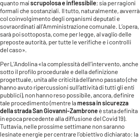
quanto mai
scrupolosa e inflessibile
; sia per ragioni
formali che sostanziali. Il tutto, naturalmente, avverrà
col coinvolgimento degli organismi deputati e
sovraordinati all’Amministrazione comunale. L’opera,
sarà poi sottoposta, come per legge, al vaglio delle
preposte autorità, per tutte le verifiche e i controlli
del caso».
Per L’Andolina «la complessità dell’intervento, anche
sotto il profilo procedurale e della definizione
progettuale, unita alle criticità dell’anno passato (che
hanno avuto ripercussioni sull’attività di tutti gli enti
pubblici), non hanno reso possibile, ancora, definire
tale procedimento (mentre la
messa in sicurezza
della strada San Giovanni-Zambrone
è stata definita
in epoca precedente alla diffusione del Covid 19).
Tuttavia, nelle prossime settimane non saranno
lesinate energie per centrare l’obiettivo dichiarato: la