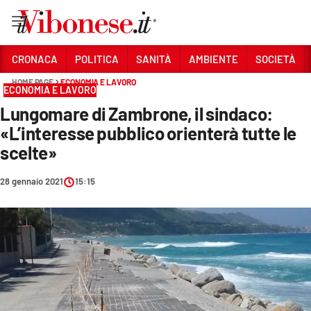
Vai
CRONACA
POLITICA
SANITÀ
AMBIENTE
SOCIETÀ
HOME PAGE
ECONOMIA E LAVORO
Sezioni
ECONOMIA E LAVORO
Lungomare di Zambrone, il sindaco:
CRONACA
«L’interesse pubblico orienterà tutte le
POLITICA
scelte»
SANITÀ
28 gennaio 2021
15:15
AMBIENTE
SOCIETÀ
CULTURA
ECONOMIA E LAVORO