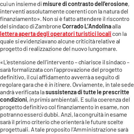
cui un insieme di
misure di contrasto dell’erosione
,
LACITYMAG.IT
interventi assolutamente coerenti con la natura del
finanziamento». Non si è fatto attendere il riscontro
ILREGGINO.IT
del sindaco di Zambrone
Corrado L’Andolina
alla
lettera aperta degli operatori turistici locali
con la
COSENZACHANNEL.IT
quale si evidenziavano alcune criticità relative al
ILVIBONESE.IT
progetto di realizzazione del nuovo lungomare.
CATANZAROCHANNEL.IT
«L’estensione dell’intervento – chiarisce il sindaco –
sarà formalizzata con l’approvazione del progetto
LACAPITALENEWS.IT
definitivo, il cui affidamento avverrà a seguito di
regolare gara che è
in itinere
. Ovviamente, in tale sede
App
andrà verificata la
sussistenza di tutte le prescritte
condizioni
,
in primis
ambientali. E sulla coerenza del
ANDROID
progetto definitivo col finanziamento in esame, non
APPLE
potranno esserci dubbi. Anzi, la congruità in esame
sarà il primo criterio che orienterà le future scelte
progettuali. A tale proposito l’Amministrazione sarà