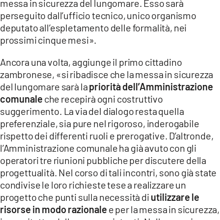
messa in sicurezza del lungomare. Esso sarà
perseguito dall’ufficio tecnico, unico organismo
deputato all’espletamento delle formalità, nei
prossimi cinque mesi».
Ancora una volta, aggiunge il primo cittadino
zambronese, «si ribadisce che la messa in sicurezza
del lungomare sarà la
priorità dell’Amministrazione
comunale
che recepirà ogni costruttivo
suggerimento. La via del dialogo resta quella
preferenziale, sia pure nel rigoroso, inderogabile
rispetto dei differenti ruoli e prerogative. D’altronde,
l’Amministrazione comunale ha già avuto con gli
operatori tre riunioni pubbliche per discutere della
progettualità. Nel corso di tali incontri, sono già state
condivise le loro richieste tese a realizzare un
progetto che punti sulla necessità di
utilizzare le
risorse in modo razionale
e per la messa in sicurezza,