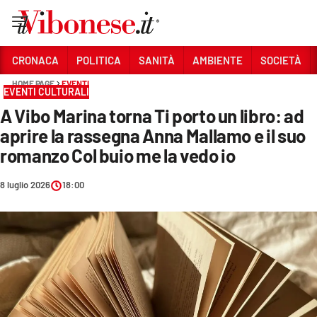
Vai
CRONACA
POLITICA
SANITÀ
AMBIENTE
SOCIETÀ
HOME PAGE
EVENTI
Sezioni
EVENTI CULTURALI
A Vibo Marina torna Ti porto un libro: ad
CRONACA
aprire la rassegna Anna Mallamo e il suo
POLITICA
romanzo Col buio me la vedo io
SANITÀ
8 luglio 2026
18:00
AMBIENTE
SOCIETÀ
CULTURA
ECONOMIA E LAVORO