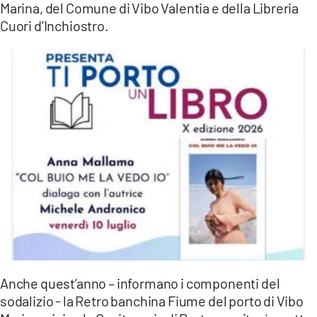
Marina, del Comune di Vibo Valentia e della Libreria
LACITYMAG.IT
Cuori d’Inchiostro.
ILREGGINO.IT
COSENZACHANNEL.IT
ILVIBONESE.IT
CATANZAROCHANNEL.IT
LACAPITALENEWS.IT
App
ANDROID
APPLE
Anche quest’anno – informano i componenti del
sodalizio - la Retro banchina Fiume del porto di Vibo