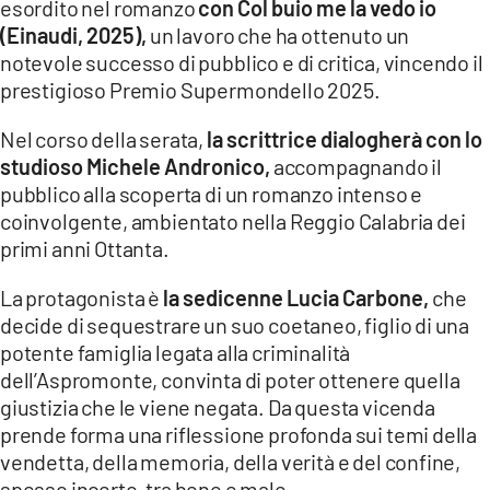
esordito nel romanzo
con Col buio me la vedo io
(Einaudi, 2025),
un lavoro che ha ottenuto un
notevole successo di pubblico e di critica, vincendo il
prestigioso Premio Supermondello 2025.
Nel corso della serata,
la scrittrice dialogherà con lo
studioso Michele Andronico,
accompagnando il
pubblico alla scoperta di un romanzo intenso e
coinvolgente, ambientato nella Reggio Calabria dei
primi anni Ottanta.
La protagonista è
la sedicenne Lucia Carbone,
che
decide di sequestrare un suo coetaneo, figlio di una
potente famiglia legata alla criminalità
dell’Aspromonte, convinta di poter ottenere quella
giustizia che le viene negata. Da questa vicenda
prende forma una riflessione profonda sui temi della
vendetta, della memoria, della verità e del confine,
spesso incerto, tra bene e male.