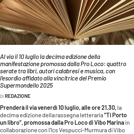
EVENTI
SPORT
Streaming
LAC TV
Al via il 10 luglio la decima edizione della
LAC NETWORK
manifestazione promossa dalla Pro Loco: quattro
serate tra libri, autori calabresi e musica, con
LAC ONAIR
l'esordio affidato alla vincitrice del Premio
Supermondello 2025
LaC
Network
REDAZIONE
LACPLAY.IT
Prenderà il via venerdì 10 luglio, alle ore 21.30,
la
decima edizione della rassegna letteraria
“Ti Porto
LACTV.IT
un libro”, promossa dalla Pro Loco di Vibo Marina
in
LACONAIR.IT
collaborazione con l’Ics Vespucci-Murmura di Vibo