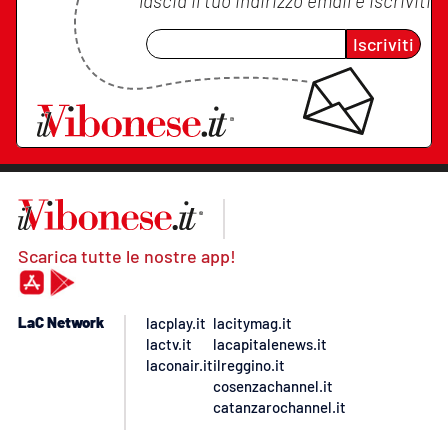
lascia il tuo indirizzo email e iscriviti
Iscriviti
Scarica tutte le nostre app!
LaC Network
lacplay.it
lacitymag.it
lactv.it
lacapitalenews.it
laconair.it
ilreggino.it
cosenzachannel.it
catanzarochannel.it