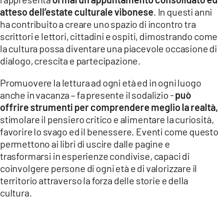
atteso dell’estate culturale vibonese
. In questi anni
ha contribuito a creare uno spazio di incontro tra
scrittori e lettori, cittadini e ospiti, dimostrando come
la cultura possa diventare una piacevole occasione di
dialogo, crescita e partecipazione.
Promuovere la lettura ad ogni età ed in ogni luogo
anche in vacanza – fa presente il sodalizio -
può
offrire strumenti per comprendere meglio la realtà,
stimolare il pensiero critico e alimentare la curiosità,
favorire lo svago ed il benessere. Eventi come questo
permettono ai libri di uscire dalle pagine e
trasformarsi in esperienze condivise, capaci di
coinvolgere persone di ogni età e di valorizzare il
territorio attraverso la forza delle storie e della
cultura.