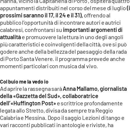
Marina, vicino la Capitaneria di Porto , ospiterà quattro
appuntamenti distribuiti nel corso del mese di luglio
(i
prossimi saranno il 17, il 24 e il 31),
offrendo al
pubblico l’opportunità di incontrare autori e autrici
calabresi, confrontarsi su
importanti argomenti di
attualità
e
promuovere la lettura in uno degli angoli
più caratteristici e coinvolgenti della città, ove si può
godere anche della bellezza del paesaggio della rada
di Porto Santa Venere. il programma prevede anche
momenti particolari con musica dal vivo.
Col buio me la vedo io
Ad aprire la rassegna sarà
Anna Mallamo, giornalista
della «Gazzetta del Sud», collaboratrice
dell’«Huffington Post»
e scrittrice profondamente
legata allo Stretto, divisa da sempre tra Reggio
Calabria e Messina. Dopo il saggio Lezioni di tango e
vari racconti pubblicati in antologie e riviste, ha