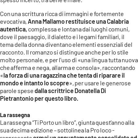
Con una scrittura ricca di immagini e fortemente
evocativa,
Anna Mallamo restituisce una Calabria
autentica,
complessa e lontana dai luoghi comuni,
dove il paesaggio, il dialetto e i legami familiari, il
tema della donna diventano elementi essenziali del
racconto. Il romanzo si distingue anche per lo stile
molto personale, e per l’uso di «una lingua tutta nuova
che afferma e nega, allarma e consola», raccontando
«
la forza di una ragazzina che tenta di riparare il
mondo e intanto lo scopre
», per usare le generose
parole spese
dalla scrittrice Donatella Di
Pietrantonio per questo libro.
La rassegna
La rassegna “Ti Porto un libro”, giunta quest’anno alla
sua decima edizione – sottolinea la Pro loco -
rappresenta
ormai un appuntamento consolidato ed