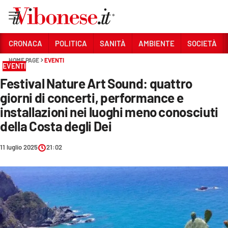
Vai
CRONACA
POLITICA
SANITÀ
AMBIENTE
SOCIETÀ
HOME PAGE
EVENTI
Sezioni
EVENTI
Festival Nature Art Sound: quattro
CRONACA
giorni di concerti, performance e
POLITICA
installazioni nei luoghi meno conosciuti
della Costa degli Dei
SANITÀ
AMBIENTE
11 luglio 2025
21:02
SOCIETÀ
CULTURA
ECONOMIA E LAVORO