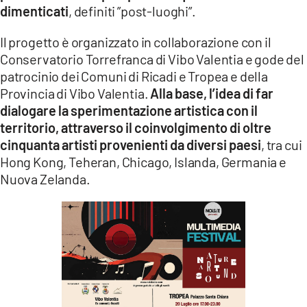
dimenticati
, definiti ”post-luoghi”.
LACITYMAG.IT
Il progetto è organizzato in collaborazione con il
ILREGGINO.IT
Conservatorio Torrefranca di Vibo Valentia e gode del
patrocinio dei Comuni di Ricadi e Tropea e della
COSENZACHANNEL.IT
Provincia di Vibo Valentia.
Alla base, l’idea di far
ILVIBONESE.IT
dialogare la sperimentazione artistica con il
territorio, attraverso il coinvolgimento di oltre
CATANZAROCHANNEL.IT
cinquanta artisti provenienti da diversi paesi
, tra cui
Hong Kong, Teheran, Chicago, Islanda, Germania e
LACAPITALENEWS.IT
Nuova Zelanda.
App
ANDROID
APPLE