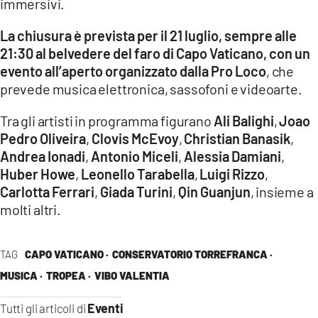
immersivi.
La chiusura è prevista per il 21 luglio, sempre alle
21:30 al belvedere del faro di Capo Vaticano, con un
evento all’aperto organizzato dalla Pro Loco
, che
prevede musica elettronica, sassofoni e videoarte.
Tra gli artisti in programma figurano
Ali Balighi
,
Joao
Pedro Oliveira
,
Clovis McEvoy
,
Christian Banasik
,
Andrea Ionadi
,
Antonio Miceli
,
Alessia Damiani
,
Huber Howe
,
Leonello Tarabella
,
Luigi Rizzo
,
Carlotta Ferrari
,
Giada Turini
,
Qin Guanjun
, insieme a
molti altri.
TAG
CAPO VATICANO ·
CONSERVATORIO TORREFRANCA ·
MUSICA ·
TROPEA ·
VIBO VALENTIA
Eventi
Tutti gli articoli di