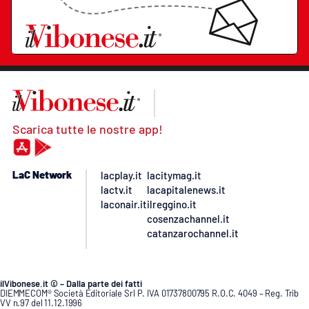
Scarica tutte le nostre app!
LaC Network
lacplay.it
lacitymag.it
lactv.it
lacapitalenews.it
laconair.it
ilreggino.it
cosenzachannel.it
catanzarochannel.it
ilVibonese.it © – Dalla parte dei fatti
DIEMMECOM® Società Editoriale Srl P. IVA 01737800795 R.O.C. 4049 – Reg. Trib
VV n.97 del 11.12.1996