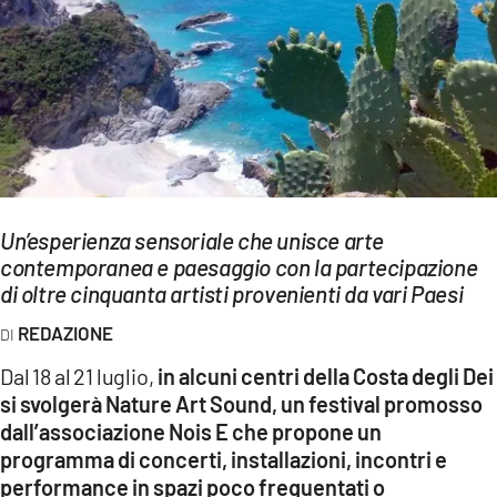
EVENTI
SPORT
Streaming
LAC TV
LAC NETWORK
Un’esperienza sensoriale che unisce arte
LAC ONAIR
contemporanea e paesaggio con la partecipazione
di oltre cinquanta artisti provenienti da vari Paesi
LaC
REDAZIONE
Network
Dal 18 al 21 luglio,
in alcuni centri della Costa degli Dei
LACPLAY.IT
si svolgerà Nature Art Sound, un festival promosso
dall’associazione Nois E che propone un
LACTV.IT
programma di concerti, installazioni, incontri e
LACONAIR.IT
performance in spazi poco frequentati o