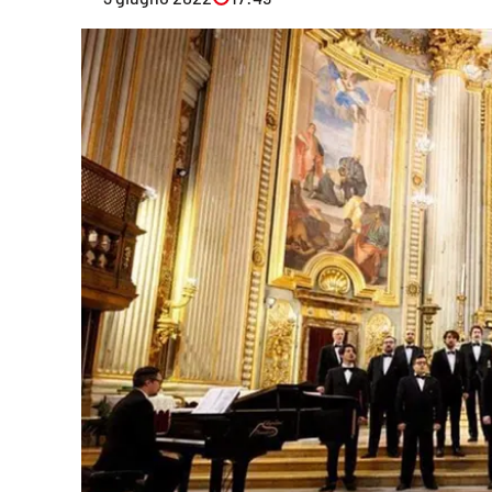
Eventi
Sport
Streaming
LaC TV
Lac Network
LaC OnAir
LaC
Network
lacplay.it
lactv.it