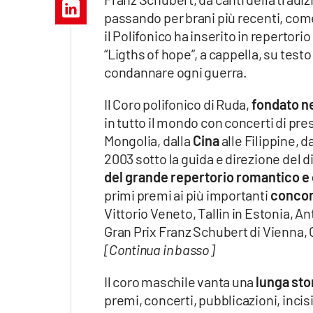
Apple
passando per brani più recenti, come
il Polifonico ha inserito in repertori
“Ligths of hope”, a cappella, su tes
condannare ogni guerra.
Vai
Il Coro polifonico di Ruda,
fondato ne
in tutto il mondo con concerti di pre
Mongolia, dalla
Cina
alle Filippine, d
2003 sotto la guida e direzione del d
del grande repertorio romantico 
primi premi ai più importanti
concors
Vittorio Veneto, Tallin in Estonia, 
Gran Prix Franz Schubert di Vienna, G
[Continua in basso]
Il coro maschile vanta una
lunga stor
premi, concerti, pubblicazioni, incisi