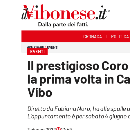
Sezioni
CRONACA
POLITICA
Cronaca
HOME PAGE
EVENTI
EVENTI
Politica
Il prestigioso Coro
Sanità
la prima volta in Ca
Ambiente
Vibo
Società
Diretto da Fabiana Noro, ha alle spalle un
Cultura
L'appuntamento è per sabato 4 giugno al
Economia e Lavoro
3 giugno 2022
17:49