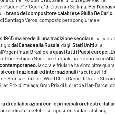
 “Madonie” e “Guerra” di Giovanni Sollima.
Per l’occas
o un
brano del compositore calabrese Giulio De Carlo
,
to di Santiago Veros, composto per scongiurare e
l 1945 ma erede di una tradizione secolare
, ha canta
stigio
dal Canada alla Russia
, dagli
Stati Uniti
alla
all’Argentina al Brasile e a
quasi tutti i Paesi europei
. D
irettore Fabiana Noro, con la quale ha intrapreso lo
stu
e contemporaneo,
la corale friulana ha vinto oltre quar
i corali nazionali ed internazionali
tra cui quelli di
Anton Bruckner di Linz, Word Choir Game di Graz e Shaoin
ran Prix di Malaga, Gran Prix di Lloret de Mar-Barcello
ia di collaborazioni con le principali orchestre italia
oni dedicate a celebri compositori friulani, italiani,