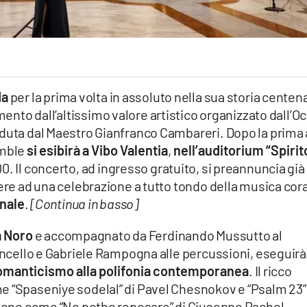
da
per la prima volta in assoluto nella sua storia centen
nto dall’altissimo valore artistico organizzato dall’Oc
eduta dal Maestro Gianfranco Cambareri. Dopo la prima 
emble
si esibirà a Vibo Valentia
,
nell’auditorium “Spirit
.00. Il concerto, ad ingresso gratuito, si preannuncia già
tere ad una celebrazione a tutto tondo della musica cor
onale
.
[Continua in basso]
a Noro
e accompagnato da Ferdinando Mussutto al
loncello e Gabriele Rampogna alle percussioni, eseguirà
 Romanticismo alla polifonia contemporanea
. Il ricco
e “Spaseniye sodelal” di Pavel Chesnokov e “Psalm 23”
izione come “No potho reposare” di Giuseppe Rachel,