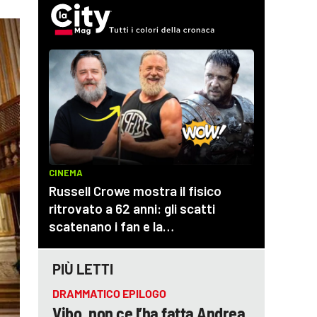
PIÙ LETTI
DRAMMATICO EPILOGO
Vibo, non ce l’ha fatta Andrea