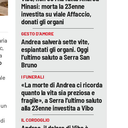
Minasi: morta la 23enne
investita su viale Affaccio,
donati gli organi
GESTO D’AMORE
aria
Andrea salverà sette vite,
c,
espiantati gli organi. Oggi
a
l’ultimo saluto a Serra San
o
Bruno
I FUNERALI
ale
«La morte di Andrea ci ricorda
quanto la vita sia preziosa e
fragile», a Serra l’ultimo saluto
 un
alla 23enne investita a Vibo
 di
IL CORDOGLIO
Andrea, il dolore di Vibo è