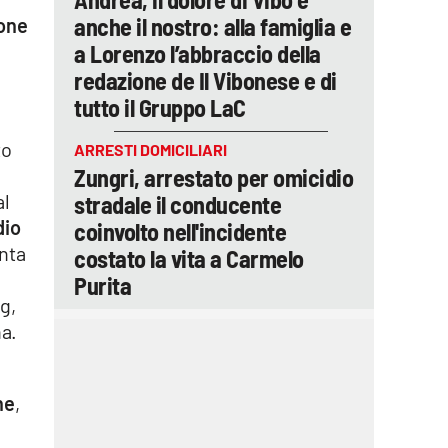
anche il nostro: alla famiglia e
ione
a Lorenzo l’abbraccio della
redazione de Il Vibonese e di
tutto il Gruppo LaC
to
ARRESTI DOMICILIARI
Zungri, arrestato per omicidio
al
stradale il conducente
dio
coinvolto nell'incidente
anta
costato la vita a Carmelo
Purita
g,
na.
ne
,