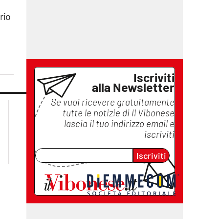
rio
Iscriviti
alla Newsletter
Se vuoi ricevere gratuitamente
lacplay.it
lacitymag.it
tutte le notizie di
Il Vibonese
lactv.it
lacapitalenews.it
lascia il tuo indirizzo email e
laconair.it
ilreggino.it
iscriviti
cosenzachannel.it
catanzarochannel.it
Iscriviti