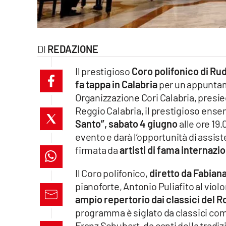
laconair.it
lacitymag.it
REDAZIONE
ilreggino.it
Il prestigioso
Coro polifonico di Ru
fa tappa in Calabria
per un appuntame
cosenzachannel.it
Organizzazione Cori Calabria, presi
Reggio Calabria, il prestigioso ens
ilvibonese.it
Santo”, sabato 4 giugno
alle ore 19
catanzarochannel.it
evento e darà l’opportunità di assis
firmata da
artisti di fama internazi
lacapitalenews.it
Il Coro polifonico,
diretto da Fabian
pianoforte, Antonio Puliafito al vio
App
ampio repertorio dai classici del
Android
programma è siglato da classici com
Franz Schubert, da canti della trad