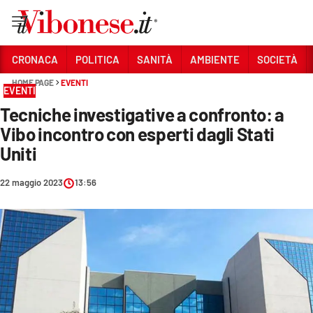
Vai
CRONACA
POLITICA
SANITÀ
AMBIENTE
SOCIETÀ
HOME PAGE
EVENTI
Sezioni
EVENTI
Tecniche investigative a confronto: a
CRONACA
Vibo incontro con esperti dagli Stati
POLITICA
Uniti
SANITÀ
22 maggio 2023
13:56
AMBIENTE
SOCIETÀ
CULTURA
ECONOMIA E LAVORO