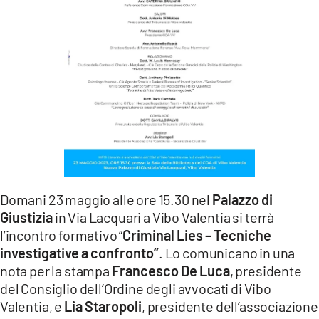
LACITYMAG.IT
ILREGGINO.IT
COSENZACHANNEL.IT
ILVIBONESE.IT
CATANZAROCHANNEL.IT
LACAPITALENEWS.IT
Domani 23 maggio alle ore 15.30 nel
Palazzo di
App
Giustizia
in Via Lacquari a Vibo Valentia si terrà
l’incontro formativo “
Criminal Lies – Tecniche
ANDROID
investigative a confronto”
. Lo comunicano in una
APPLE
nota per la stampa
Francesco De Luca
, presidente
del Consiglio dell’Ordine degli avvocati di Vibo
Valentia, e
Lia Staropoli
, presidente dell’associazione