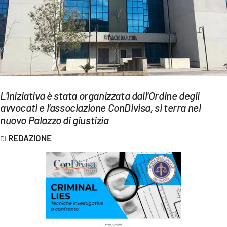
EVENTI
SPORT
Streaming
LAC TV
L'iniziativa è stata organizzata dall'Ordine degli
LAC NETWORK
avvocati e l'associazione ConDivisa, si terra nel
nuovo Palazzo di giustizia
LAC ONAIR
REDAZIONE
LaC
Network
LACPLAY.IT
LACTV.IT
LACONAIR.IT