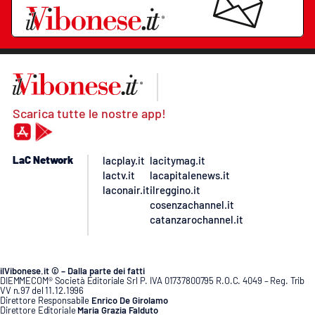
Scarica tutte le nostre app!
LaC Network
lacplay.it
lacitymag.it
lactv.it
lacapitalenews.it
laconair.it
ilreggino.it
cosenzachannel.it
catanzarochannel.it
ilVibonese.it © – Dalla parte dei fatti
DIEMMECOM® Società Editoriale Srl P. IVA 01737800795 R.O.C. 4049 – Reg. Trib
VV n.97 del 11.12.1996
Direttore Responsabile
Enrico De Girolamo
Direttore Editoriale
Maria Grazia Falduto