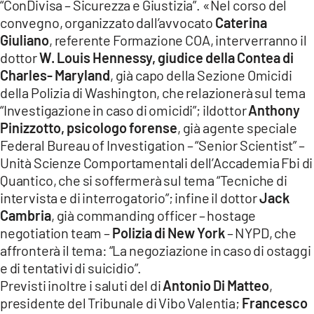
“ConDivisa – Sicurezza e Giustizia”. «Nel corso del
convegno, organizzato dall’avvocato
Caterina
Giuliano
, referente Formazione COA, interverranno il
dottor
W. Louis Hennessy, giudice della Contea di
Charles- Maryland
, già capo della Sezione Omicidi
della Polizia di Washington, che relazionerà sul tema
“Investigazione in caso di omicidi”; ildottor
Anthony
Pinizzotto, psicologo forense
, già agente speciale
Federal Bureau of Investigation – “Senior Scientist” –
Unità Scienze Comportamentali dell’Accademia Fbi di
Quantico, che si soffermerà sul tema “Tecniche di
intervista e di interrogatorio”; infine il dottor
Jack
Cambria
, già commanding officer – hostage
negotiation team –
Polizia di New York
– NYPD, che
affronterà il tema: “La negoziazione in caso di ostaggi
e di tentativi di suicidio”.
Previsti inoltre i saluti del di
Antonio Di Matteo
,
presidente del Tribunale di Vibo Valentia;
Francesco