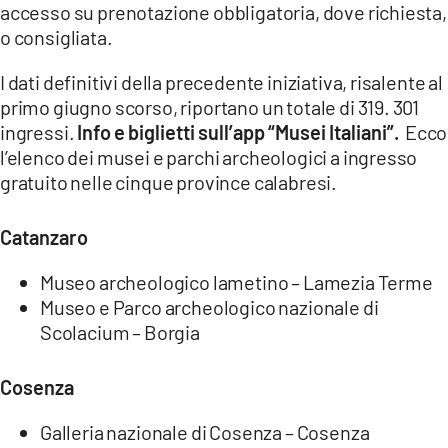
accesso su prenotazione obbligatoria, dove richiesta,
LACITYMAG.IT
o consigliata.
ILREGGINO.IT
I dati definitivi della precedente iniziativa, risalente al
primo giugno scorso, riportano un totale di 319. 301
COSENZACHANNEL.IT
ingressi.
Info e biglietti sull’app “Musei Italiani”.
Ecco
ILVIBONESE.IT
l’elenco dei musei e parchi archeologici a ingresso
gratuito nelle cinque province calabresi.
CATANZAROCHANNEL.IT
Catanzaro
LACAPITALENEWS.IT
Museo archeologico lametino – Lamezia Terme
App
Museo e Parco archeologico nazionale di
Scolacium – Borgia
ANDROID
APPLE
Cosenza
Galleria nazionale di Cosenza – Cosenza