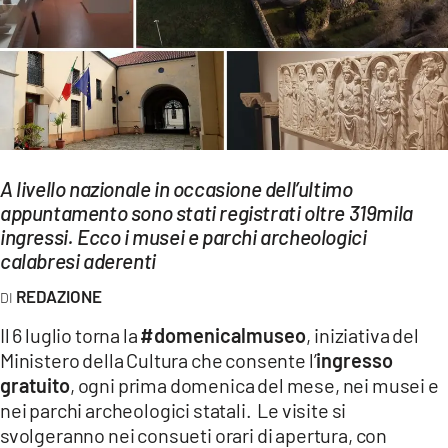
EVENTI
SPORT
Streaming
LAC TV
A livello nazionale in occasione dell’ultimo
LAC NETWORK
appuntamento sono stati registrati oltre 319mila
ingressi. Ecco i musei e parchi archeologici
LAC ONAIR
calabresi aderenti
LaC
REDAZIONE
Network
Il 6 luglio torna la
#domenicalmuseo
, iniziativa del
LACPLAY.IT
Ministero della Cultura che consente l’
ingresso
gratuito
, ogni prima domenica del mese, nei musei e
LACTV.IT
nei parchi archeologici statali. Le visite si
LACONAIR.IT
svolgeranno nei consueti orari di apertura, con