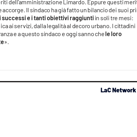
eriti dell’amministrazione Limardo. Eppure questi meri
ne accorge. Il sindaco ha già fatto un bilancio dei suoi pr
ti successi e i tanti obiettivi raggiunti
in soli tre mesi:
lica ai servizi, dalla legalità al decoro urbano. I cittadini
ranza e a questo sindaco e oggi sanno che
le loro
te
».
LaC Network