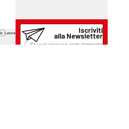
Iscriviti
ie
Lavora con noi
alla Newsletter
Se vuoi ricevere gratuitamente
tutte le notizie di
Il Vibonese
lascia il tuo indirizzo email e
iscriviti
Iscriviti