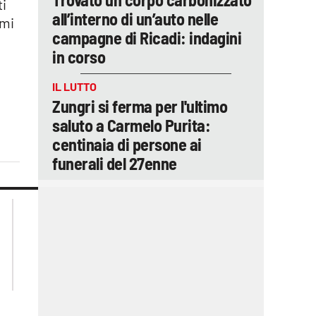
ti
all’interno di un’auto nelle
imi
campagne di Ricadi: indagini
in corso
IL LUTTO
Zungri si ferma per l'ultimo
saluto a Carmelo Purita:
centinaia di persone ai
funerali del 27enne
lacplay.it
lacitymag.it
lactv.it
lacapitalenews.it
laconair.it
ilreggino.it
cosenzachannel.it
catanzarochannel.it