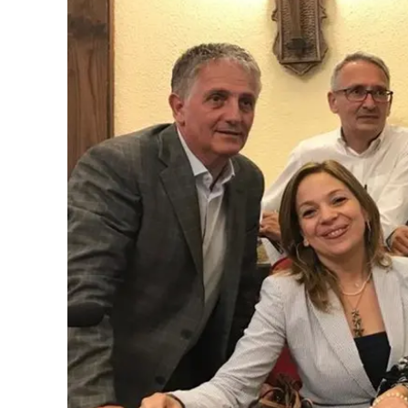
Eventi
Sport
Streaming
LaC TV
Lac Network
LaC OnAir
LaC
Network
lacplay.it
lactv.it