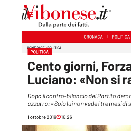
Sezioni
CRONACA
POLITICA
Cronaca
HOME PAGE
POLITICA
POLITICA
Politica
Cento giorni, Forza 
Sanità
Luciano: «Non si r
Ambiente
Dopo il contro-bilancio del Partito demo
Società
azzurro: «Solo lui non vede i tre mesi d
Cultura
1 ottobre 2019
16:26
Economia e Lavoro