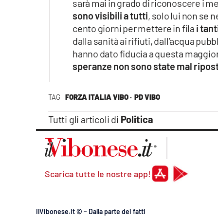
sarà mai in grado di riconoscere i m
Apple
sono visibili a tutti
, solo lui non se 
cento giorni per mettere in fila
i tan
dalla sanità ai rifiuti, dall’acqua pubb
hanno dato fiducia a questa maggio
Vai
speranze non sono state mal ripos
TAG
FORZA ITALIA VIBO ·
PD VIBO
Tutti gli articoli di
Politica
Scarica tutte le nostre app!
ilVibonese.it © – Dalla parte dei fatti