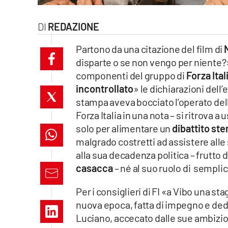
laconair.it
REDAZIONE
lacitymag.it
Partono da una citazione del film di
disparte o se non vengo per niente?»
ilreggino.it
componenti del gruppo di
Forza Ital
cosenzachannel.it
incontrollato
» le dichiarazioni del
stampa aveva bocciato l’operato de
ilvibonese.it
Forza Italia in una nota – si ritrova a
solo per alimentare un
dibattito ste
catanzarochannel.it
malgrado costretti ad assistere all
alla sua decadenza politica – frutto d
lacapitalenews.it
casacca
– né al suo ruolo di sempl
Per i consiglieri di FI «a Vibo una s
App
nuova epoca, fatta di impegno e ded
Android
Luciano, accecato dalle sue ambizio