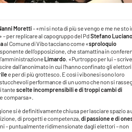
Nanni Moretti
– «mi si nota di più se vengo e me ne sto 
 – per replicare al capogruppo del Pd
Stefano Lucian
ia
al Comune di Vibo tacciano come «
sproloquio
l’esponente dell’opposizione, che stamattina in confere
ll’amministrazione
Limardo
. «Purtroppo per lui – scriv
 uscire dall’anonimato in cui l’hanno confinato gli elettori
rile
e per di più grottesco. E così i vibonesi sono loro
e stucchevoli performance di un uomo che non si rasse
i tante
scelte incomprensibili e di troppi cambi di
ice comparsa».
tagione si è definitivamente chiusa per lasciare spazio a
izione, di progetti e competenza,
di passione e di one
ni – puntualmente ridimensionate dagli elettori – non