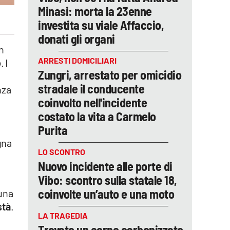
Minasi: morta la 23enne
investita su viale Affaccio,
donati gli organi
in
ARRESTI DOMICILIARI
o
. I
Zungri, arrestato per omicidio
stradale il conducente
nza
coinvolto nell'incidente
e
costato la vita a Carmelo
Purita
gna
LO SCONTRO
Nuovo incidente alle porte di
Vibo: scontro sulla statale 18,
coinvolte un’auto e una moto
 una
stà
.
LA TRAGEDIA
Trovato un corpo carbonizzato