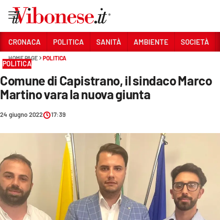
Vai
CRONACA
POLITICA
SANITÀ
AMBIENTE
SOCIETÀ
HOME PAGE
POLITICA
Sezioni
POLITICA
Comune di Capistrano, il sindaco Marco
CRONACA
Martino vara la nuova giunta
POLITICA
24 giugno 2022
17:39
SANITÀ
AMBIENTE
SOCIETÀ
CULTURA
ECONOMIA E LAVORO