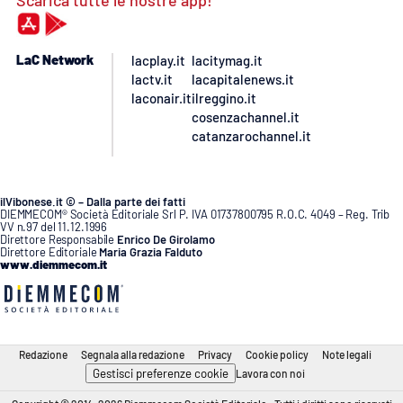
LaC Network
lacplay.it
lacitymag.it
lactv.it
lacapitalenews.it
laconair.it
ilreggino.it
cosenzachannel.it
catanzarochannel.it
ilVibonese.it © – Dalla parte dei fatti
DIEMMECOM® Società Editoriale Srl P. IVA 01737800795 R.O.C. 4049 – Reg. Trib
VV n.97 del 11.12.1996
Direttore Responsabile
Enrico De Girolamo
Direttore Editoriale
Maria Grazia Falduto
www.diemmecom.it
Redazione
Segnala alla redazione
Privacy
Cookie policy
Note legali
Gestisci preferenze cookie
Lavora con noi