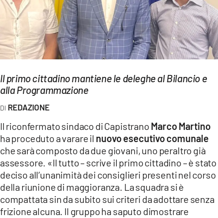
EVENTI
SPORT
Streaming
LAC TV
Il primo cittadino mantiene le deleghe al Bilancio e
alla Programmazione
LAC NETWORK
REDAZIONE
LAC ONAIR
Il riconfermato sindaco di Capistrano
Marco Martino
ha proceduto a varare il
nuovo esecutivo comunale
LaC
che sarà composto da due giovani, uno peraltro già
Network
assessore. «Il tutto – scrive il primo cittadino – è stato
LACPLAY.IT
deciso all’unanimità dei consiglieri presenti nel corso
della riunione di maggioranza. La squadra si è
LACTV.IT
compattata sin da subito sui criteri da adottare senza
LACONAIR.IT
frizione alcuna. Il gruppo ha saputo dimostrare