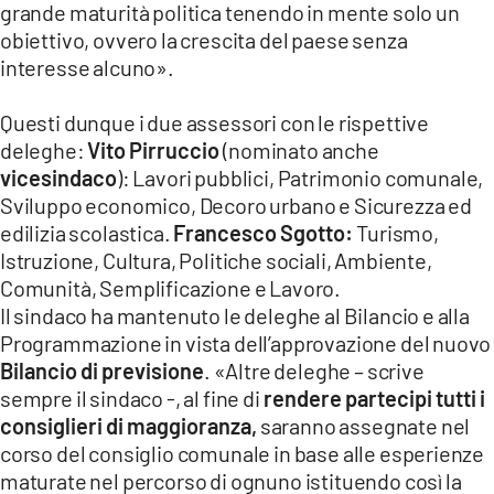
grande maturità politica tenendo in mente solo un
LACITYMAG.IT
obiettivo, ovvero la crescita del paese senza
interesse alcuno».
ILREGGINO.IT
Questi dunque i due assessori con le rispettive
COSENZACHANNEL.IT
deleghe:
Vito Pirruccio
(nominato anche
ILVIBONESE.IT
vicesindaco
): Lavori pubblici, Patrimonio comunale,
Sviluppo economico, Decoro urbano e Sicurezza ed
CATANZAROCHANNEL.IT
edilizia scolastica.
Francesco Sgotto:
Turismo,
Istruzione, Cultura, Politiche sociali, Ambiente,
LACAPITALENEWS.IT
Comunità, Semplificazione e Lavoro.
Il sindaco ha mantenuto le deleghe al Bilancio e alla
App
Programmazione in vista dell’approvazione del nuovo
ANDROID
Bilancio di previsione
. «Altre deleghe – scrive
sempre il sindaco -, al fine di
rendere partecipi tutti i
APPLE
consiglieri di maggioranza,
saranno assegnate nel
corso del consiglio comunale in base alle esperienze
maturate nel percorso di ognuno istituendo così la