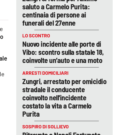
saluto a Carmelo Purita:
centinaia di persone ai
funerali del 27enne
de
LO SCONTRO
to
Nuovo incidente alle porte di
Vibo: scontro sulla statale 18,
ale
coinvolte un’auto e una moto
ARRESTI DOMICILIARI
le
Zungri, arrestato per omicidio
stradale il conducente
coinvolto nell'incidente
costato la vita a Carmelo
Purita
SOSPIRO DI SOLLIEVO
Ritrovato a Napoli Fortunato