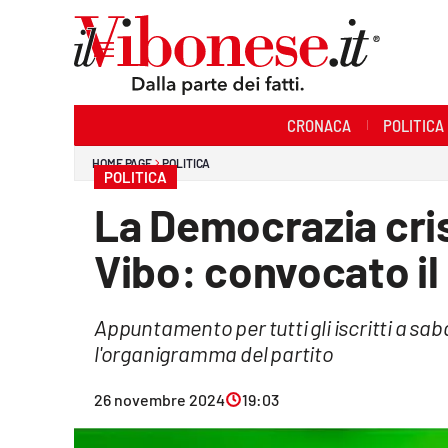
Sezioni
CRONACA
POLITICA
Cronaca
HOME PAGE
POLITICA
POLITICA
Politica
La Democrazia cri
Sanità
Vibo: convocato il
Ambiente
Appuntamento per tutti gli iscritti a sab
Società
l'organigramma del partito
Cultura
26 novembre 2024
19:03
Economia e Lavoro