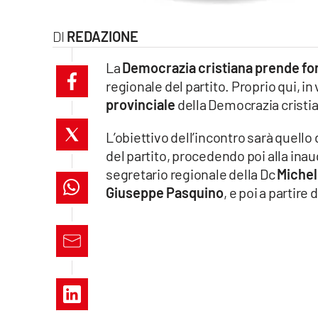
laconair.it
REDAZIONE
lacitymag.it
La
Democrazia cristiana prende fo
regionale del partito. Proprio qui, i
ilreggino.it
provinciale
della Democrazia cristi
cosenzachannel.it
L’obiettivo dell’incontro sarà quello 
del partito, procedendo poi alla inaug
ilvibonese.it
segretario regionale della Dc
Michel
catanzarochannel.it
Giuseppe Pasquino
, e poi a partire 
lacapitalenews.it
App
Android