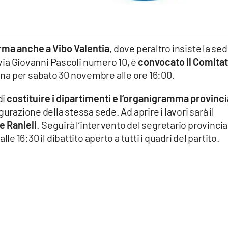
rma anche a Vibo Valentia
, dove peraltro insiste la se
n via Giovanni Pascoli numero 10, è
convocato il Comita
ana per sabato 30 novembre alle ore 16:00.
di
costituire i dipartimenti e l’organigramma provinci
urazione della stessa sede. Ad aprire i lavori sarà il
e Ranieli
. Seguirà l’intervento del segretario provincia
dalle 16:30 il dibattito aperto a tutti i quadri del partito.