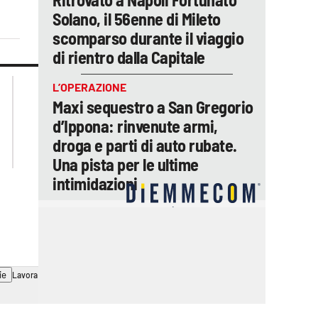
Solano, il 56enne di Mileto
scomparso durante il viaggio
di rientro dalla Capitale
lacplay.it
lacitymag.it
L’OPERAZIONE
lactv.it
lacapitalenews.it
Maxi sequestro a San Gregorio
laconair.it
ilreggino.it
d’Ippona: rinvenute armi,
cosenzachannel.it
droga e parti di auto rubate.
catanzarochannel.it
Una pista per le ultime
intimidazioni
ie
Lavora con noi