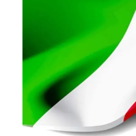
Eventi
Sport
Streaming
LaC TV
Lac Network
LaC OnAir
LaC
Network
lacplay.it
lactv.it