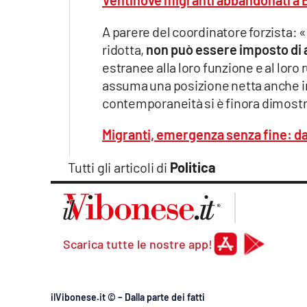
Ventinove migranti abbandonati a Ba
Apple
A parere del coordinatore forzista: 
ridotta,
non può essere imposto di
estranee alla loro funzione e al loro 
Vai
assuma una posizione netta anche inna
contemporaneità si è finora dimost
Migranti, emergenza senza fine: d
Tutti gli articoli di
Politica
Scarica tutte le nostre app!
ilVibonese.it © – Dalla parte dei fatti