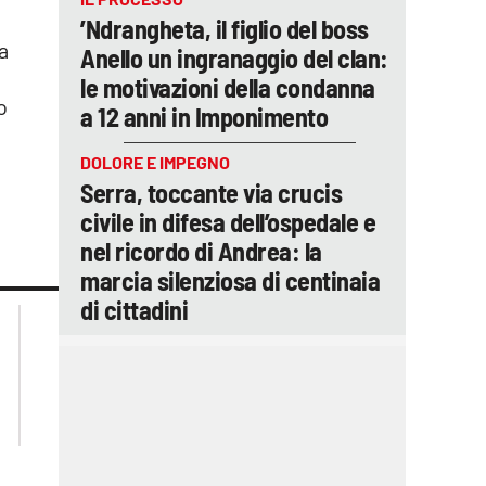
’Ndrangheta, il figlio del boss
a
Anello un ingranaggio del clan:
le motivazioni della condanna
o
a 12 anni in Imponimento
DOLORE E IMPEGNO
Serra, toccante via crucis
civile in difesa dell’ospedale e
nel ricordo di Andrea: la
marcia silenziosa di centinaia
di cittadini
lacplay.it
lacitymag.it
lactv.it
lacapitalenews.it
laconair.it
ilreggino.it
cosenzachannel.it
catanzarochannel.it