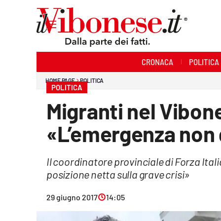
Sezioni
CRONACA
POLITICA
Cronaca
HOME PAGE
POLITICA
POLITICA
Politica
Migranti nel Vibon
Sanità
«L’emergenza non 
Ambiente
Il coordinatore provinciale di Forza Ita
Società
posizione netta sulla grave crisi»
Cultura
29 giugno 2017
14:05
Economia e Lavoro