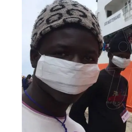
Eventi
Sport
Streaming
LaC TV
Lac Network
LaC OnAir
LaC
Network
lacplay.it
lactv.it