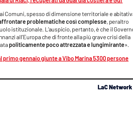
ia di Riaci, recuperati da Guardia costiera e Gdf
«ai Comuni, spesso di dimensione territoriale e abitativ
 affrontare problematiche così complesse
, peraltro
ruolo istituzionale. L’auspicio, pertanto, è che il Govern
nzi all’Europa che di fronte alla più grave crisi della
rata
politicamente poco attrezzata e lungimirante
».
al primo gennaio giunte a Vibo Marina 5300 persone
LaC Network