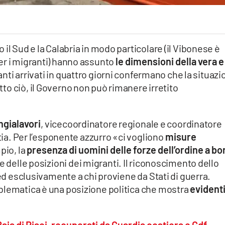
il Sud e la Calabria in modo particolare (il Vibonese è
er i migranti) hanno assunto
le dimensioni della vera e
anti arrivati in quattro giorni confermano che la situaz
utto ciò, il Governo non può rimanere irretito
gialavori
, vicecoordinatore regionale e coordinatore
ntia. Per l’esponente azzurro «ci vogliono
misure
io, la
presenza di uomini delle forze dell’ordine a bo
ne delle posizioni dei migranti. Il riconoscimento dello
 ed esclusivamente a chi proviene da Stati di guerra.
blematica è una posizione politica che mostra
evident