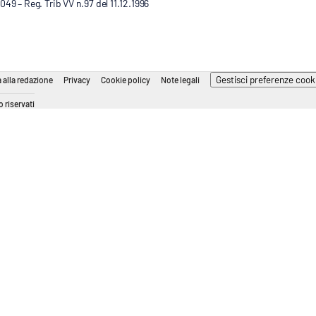
9 – Reg. Trib VV n.97 del 11.12.1996
Gestisci preferenze cook
 alla redazione
Privacy
Cookie policy
Note legali
 riservati