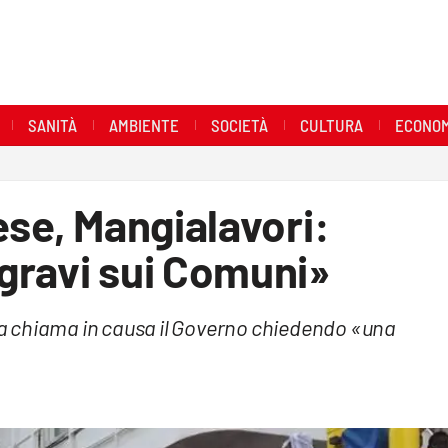
SANITÀ
AMBIENTE
SOCIETÀ
CULTURA
ECONOM
ese, Mangialavori:
gravi sui Comuni»
lia chiama in causa il Governo chiedendo «una