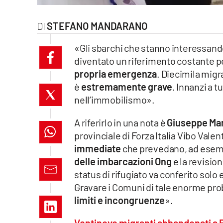
laconair.it
STEFANO MANDARANO
lacitymag.it
«Gli sbarchi che stanno interessando 
diventato un riferimento costante p
ilreggino.it
propria emergenza
. Diecimila migr
cosenzachannel.it
è
estremamente grave
. Innanzi a t
nell’immobilismo».
ilvibonese.it
A riferirlo in una nota è
Giuseppe Man
catanzarochannel.it
provinciale di Forza Italia Vibo Vale
immediate
che prevedano, ad esemp
lacapitalenews.it
delle imbarcazioni Ong
e la revisio
status di rifugiato va conferito solo
Gravare i Comuni di tale enorme pro
App
limiti e incongruenze
».
Android