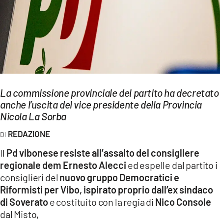
EVENTI
SPORT
Streaming
LAC TV
La commissione provinciale del partito ha decretato
LAC NETWORK
anche l’uscita del vice presidente della Provincia
Nicola La Sorba
LAC ONAIR
REDAZIONE
LaC
Il
Pd vibonese resiste all’assalto del consigliere
Network
regionale dem Ernesto Alecci
ed espelle dal partito i
LACPLAY.IT
consiglieri del
nuovo gruppo Democratici e
Riformisti per Vibo, ispirato proprio dall’ex sindaco
LACTV.IT
di Soverato
e costituito con la regia di
Nico Console
LACONAIR.IT
dal Misto,