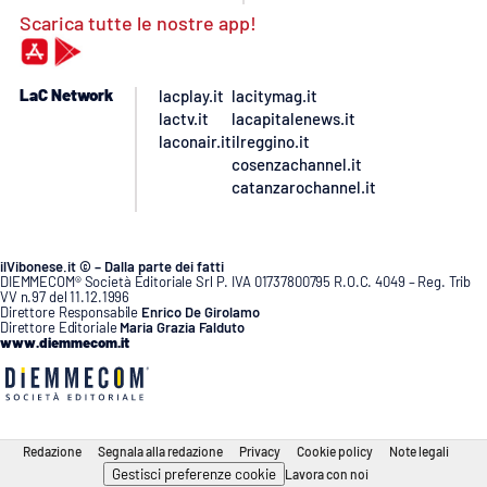
Scarica tutte le nostre app!
LaC Network
lacplay.it
lacitymag.it
lactv.it
lacapitalenews.it
laconair.it
ilreggino.it
cosenzachannel.it
catanzarochannel.it
ilVibonese.it © – Dalla parte dei fatti
DIEMMECOM® Società Editoriale Srl P. IVA 01737800795 R.O.C. 4049 – Reg. Trib
VV n.97 del 11.12.1996
Direttore Responsabile
Enrico De Girolamo
Direttore Editoriale
Maria Grazia Falduto
www.diemmecom.it
Redazione
Segnala alla redazione
Privacy
Cookie policy
Note legali
Gestisci preferenze cookie
Lavora con noi