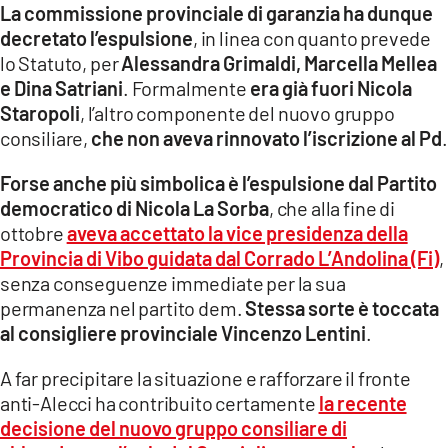
La commissione provinciale di garanzia ha dunque
LACITYMAG.IT
decretato l’espulsione
, in linea con quanto prevede
lo Statuto, per
Alessandra Grimaldi, Marcella Mellea
ILREGGINO.IT
e Dina Satriani
. Formalmente
era già fuori Nicola
Staropoli
, l’altro componente del nuovo gruppo
COSENZACHANNEL.IT
consiliare,
che non aveva rinnovato l’iscrizione al Pd
.
ILVIBONESE.IT
Forse anche più simbolica è l’espulsione dal Partito
CATANZAROCHANNEL.IT
democratico di Nicola La Sorba
, che alla fine di
ottobre
aveva accettato la vice presidenza della
LACAPITALENEWS.IT
Provincia di Vibo guidata dal Corrado L’Andolina (Fi)
,
senza conseguenze immediate per la sua
App
permanenza nel partito dem.
Stessa sorte è toccata
al consigliere provinciale Vincenzo Lentini
.
ANDROID
A far precipitare la situazione e rafforzare il fronte
APPLE
anti-Alecci ha contribuito certamente
la recente
decisione del nuovo gruppo consiliare di