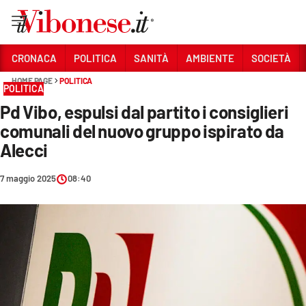
Vai
CRONACA
POLITICA
SANITÀ
AMBIENTE
SOCIETÀ
HOME PAGE
POLITICA
Sezioni
POLITICA
Pd Vibo, espulsi dal partito i consiglieri
CRONACA
comunali del nuovo gruppo ispirato da
POLITICA
Alecci
SANITÀ
7 maggio 2025
08:40
AMBIENTE
SOCIETÀ
CULTURA
ECONOMIA E LAVORO