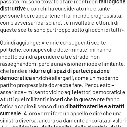
passato, mi sono trovato a fare i conti con
tali logiche
distruttive
e con chi ha considerato me e tante
persone libere appartenenti al mondo progressista,
come avversari da isolare… e i risultati elettorali di
queste scelte sono purtroppo sotto gli occhi di tutti».
Quindi aggiunge: «le mie conseguenti scelte
politiche, consapevoli e determinate, mi hanno
indotto quindi a prendere altre strade, non
rassegnandomi però a una visione miope e limitante,
che tende a
ridurre gli spazi di partecipazione
democratica
anziché allargarli, come un moderno
partito progressista dovrebbe fare. Per questo –
asserisce – mi sento vicino agli elettori democratici e
a tutti quei militanti sinceri che in queste ore fanno
fatica a capire il senso di un
dibattito sterile e a tratti
surreale
. A loro vorrei fare un appello e dire che una
sinistra diversa, ancora saldamente ancorata ai valori