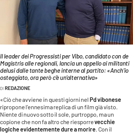
EVENTI
SPORT
Streaming
LAC TV
Il leader dei Progressisti per Vibo, candidato con de
LAC NETWORK
Magistris alle regionali, lancia un appello ai militanti
delusi dalle tante beghe interne al partito: «Anch’io
LAC ONAIR
osteggiato, ora però c’è un’alternativa»
LaC
REDAZIONE
Network
«Ciò che avviene in questi giorni nel
Pd vibonese
LACPLAY.IT
ripropone l’ennesima replica di un film già visto.
Niente di nuovo sotto il sole, purtroppo, ma un
LACTV.IT
copione che non fa altro che riesporre
vecchie
LACONAIR.IT
logiche evidentemente dure a morire
. Con il