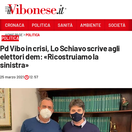
Vai
CRONACA
POLITICA
SANITÀ
AMBIENTE
SOCIETÀ
HOME PAGE
POLITICA
Sezioni
POLITICA
Pd Vibo in crisi, Lo Schiavo scrive agli
CRONACA
elettori dem: «Ricostruiamo la
POLITICA
sinistra»
SANITÀ
25 marzo 2021
12:57
AMBIENTE
SOCIETÀ
CULTURA
ECONOMIA E LAVORO