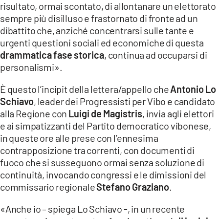
risultato, ormai scontato, di allontanare un elettorato
LACITYMAG.IT
sempre più disilluso e frastornato di fronte ad un
dibattito che, anziché concentrarsi sulle tante e
ILREGGINO.IT
urgenti questioni sociali ed economiche di questa
drammatica fase storica
, continua ad occuparsi di
COSENZACHANNEL.IT
personalismi».
ILVIBONESE.IT
È questo l’incipit della lettera/appello che
Antonio Lo
CATANZAROCHANNEL.IT
Schiavo
, leader dei Progressisti per Vibo e candidato
alla Regione con
Luigi de Magistris
, invia agli elettori
LACAPITALENEWS.IT
e ai simpatizzanti del Partito democratico vibonese,
in queste ore alle prese con l’ennesima
App
contrapposizione tra correnti, con documenti di
fuoco che si susseguono ormai senza soluzione di
ANDROID
continuità, invocando congressi e le dimissioni del
APPLE
commissario regionale
Stefano Graziano
.
«Anche io – spiega Lo Schiavo -, in un recente