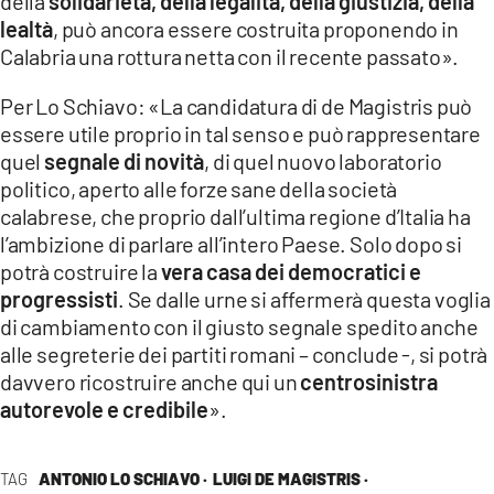
della
solidarietà, della legalità, della giustizia, della
lealtà
, può ancora essere costruita proponendo in
Calabria una rottura netta con il recente passato».
Per Lo Schiavo: «La candidatura di de Magistris può
essere utile proprio in tal senso e può rappresentare
quel
segnale di novità
, di quel nuovo laboratorio
politico, aperto alle forze sane della società
calabrese, che proprio dall’ultima regione d’Italia ha
l’ambizione di parlare all’intero Paese. Solo dopo si
potrà costruire la
vera casa dei democratici e
progressisti
. Se dalle urne si affermerà questa voglia
di cambiamento con il giusto segnale spedito anche
alle segreterie dei partiti romani – conclude -, si potrà
davvero ricostruire anche qui un
centrosinistra
autorevole e credibile
».
TAG
ANTONIO LO SCHIAVO ·
LUIGI DE MAGISTRIS ·