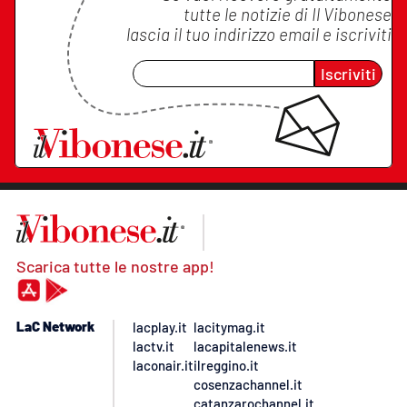
tutte le notizie di
Il Vibonese
lascia il tuo indirizzo email e iscriviti
Iscriviti
Scarica tutte le nostre app!
LaC Network
lacplay.it
lacitymag.it
lactv.it
lacapitalenews.it
laconair.it
ilreggino.it
cosenzachannel.it
catanzarochannel.it