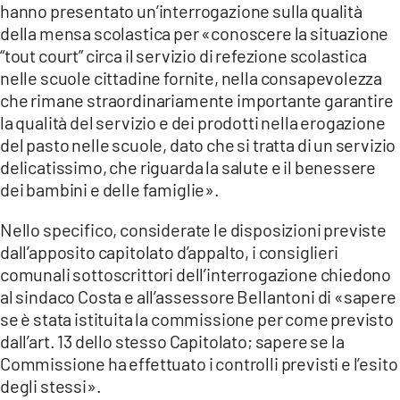
hanno presentato un’interrogazione sulla qualità
LACITYMAG.IT
della mensa scolastica per «conoscere la situazione
“tout court” circa il servizio di refezione scolastica
ILREGGINO.IT
nelle scuole cittadine fornite, nella consapevolezza
che rimane straordinariamente importante garantire
COSENZACHANNEL.IT
la qualità del servizio e dei prodotti nella erogazione
ILVIBONESE.IT
del pasto nelle scuole, dato che si tratta di un servizio
delicatissimo, che riguarda la salute e il benessere
CATANZAROCHANNEL.IT
dei bambini e delle famiglie».
LACAPITALENEWS.IT
Nello specifico, considerate le disposizioni previste
dall’apposito capitolato d’appalto, i consiglieri
App
comunali sottoscrittori dell’interrogazione chiedono
al sindaco Costa e all’assessore Bellantoni di «sapere
ANDROID
se è stata istituita la commissione per come previsto
APPLE
dall’art. 13 dello stesso Capitolato; sapere se la
Commissione ha effettuato i controlli previsti e l’esito
degli stessi».