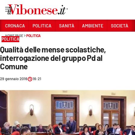
Vai
CRONACA
POLITICA
SANITÀ
AMBIENTE
SOCIETÀ
HOME PAGE
POLITICA
Sezioni
POLITICA
Qualità delle mense scolastiche,
CRONACA
interrogazione del gruppo Pd al
POLITICA
Comune
SANITÀ
29 gennaio 2016
16:21
AMBIENTE
SOCIETÀ
CULTURA
ECONOMIA E LAVORO