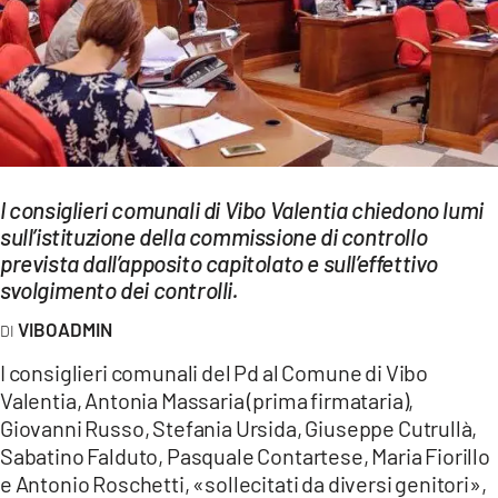
EVENTI
SPORT
Streaming
LAC TV
I consiglieri comunali di Vibo Valentia chiedono lumi
LAC NETWORK
sull’istituzione della commissione di controllo
prevista dall’apposito capitolato e sull’effettivo
LAC ONAIR
svolgimento dei controlli.
LaC
VIBOADMIN
Network
I consiglieri comunali del Pd al Comune di Vibo
LACPLAY.IT
Valentia, Antonia Massaria (prima firmataria),
Giovanni Russo, Stefania Ursida, Giuseppe Cutrullà,
LACTV.IT
Sabatino Falduto, Pasquale Contartese, Maria Fiorillo
LACONAIR.IT
e Antonio Roschetti, «sollecitati da diversi genitori»,