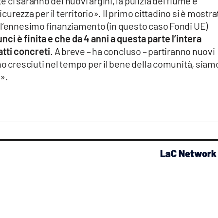
ci saranno dei nuovi argini, la pulizia del fiume e
icurezza per il territorio». Il primo cittadino si è mostra
 l’ennesimo finanziamento (in questo caso Fondi UE)
i è finita e che da 4 anni a questa parte l’intera
atti concreti
. A breve – ha concluso – partiranno nuovi
no cresciuti nel tempo per il bene della comunità, siam
».
LaC Network