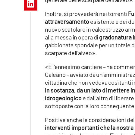
Apple
Inoltre, si provvederà nei torrenti
Fu
attraversamento
esistente e dei du
nuovo scatolare in calcestruzzo arm
Vai
alla messa in opera di
gradonatura in
gabbionata spondale per un totale di 
scarpate dell’alveo».
«È l’ennesimo cantiere – ha commenta
Galeano – avviato da un’amministra
cittadina che non vedeva così tanti i
in sostanza, da un lato di mettere i
idrogeologico
e dall’altro di libera
sottoposte con la loro conseguente 
Positive anche le considerazioni del 
interventi importanti che la nostr