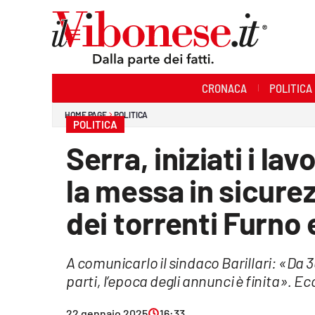
Sezioni
CRONACA
POLITICA
Cronaca
HOME PAGE
POLITICA
POLITICA
Politica
Serra, iniziati i la
Sanità
la messa in sicure
Ambiente
dei torrenti Furno 
Società
A comunicarlo il sindaco Barillari: «Da 
Cultura
parti, l’epoca degli annunci è finita». E
Economia e Lavoro
22 gennaio 2025
16:33