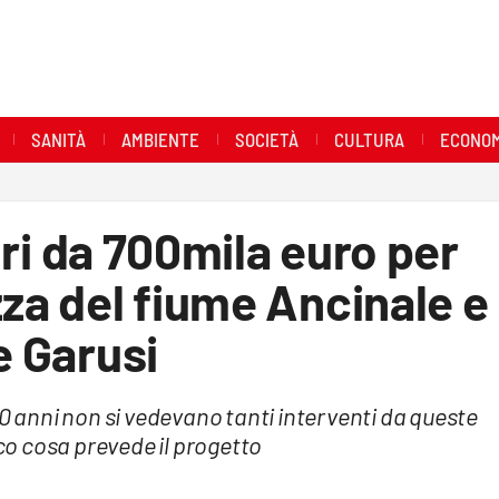
SANITÀ
AMBIENTE
SOCIETÀ
CULTURA
ECONOM
vori da 700mila euro per
zza del fiume Ancinale e
e Garusi
30 anni non si vedevano tanti interventi da queste
cco cosa prevede il progetto