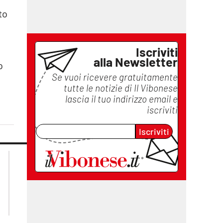
to
Iscriviti
alla Newsletter
o
Se vuoi ricevere gratuitamente
tutte le notizie di
Il Vibonese
lascia il tuo indirizzo email e
iscriviti
Iscriviti
lacplay.it
lacitymag.it
lactv.it
lacapitalenews.it
laconair.it
ilreggino.it
cosenzachannel.it
catanzarochannel.it