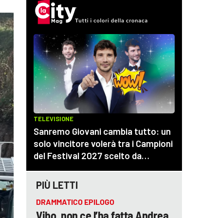
PIÙ LETTI
DRAMMATICO EPILOGO
Vibo, non ce l’ha fatta Andrea