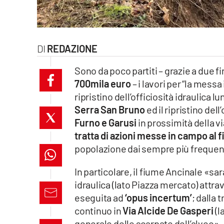
laconair.it
lacitymag.it
REDAZIONE
ilreggino.it
Sono da poco partiti – grazie a du
700mila euro
– i lavori per “la messa
cosenzachannel.it
ripristino dell’officiosità idraulica l
Serra San Bruno
ed il ripristino del
ilvibonese.it
Furno e Garusi
in prossimità della v
catanzarochannel.it
tratta di azioni messe in campo al f
popolazione dai sempre più frequen
lacapitalenews.it
In particolare, il fiume Ancinale «sa
idraulica (lato Piazza mercato) attra
App
eseguita ad
‘opus incertum’
; dalla 
Android
continuo in
Via Alcide De Gasperi
(l
generale delle scarpate dell’alveo».