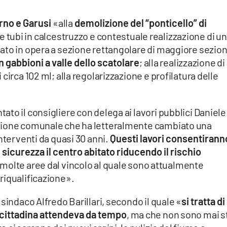
rno e Garusi
«alla
demolizione del “ponticello” di
e tubi in calcestruzzo e contestuale realizzazione di un
ato in opera a sezione rettangolare di maggiore sezio
 gabbioni a valle dello scatolare
; alla realizzazione di
circa 102 ml; alla regolarizzazione e profilatura delle
to il consigliere con delega ai lavori pubblici Daniele
zione comunale che ha letteralmente cambiato una
nterventi da quasi 30 anni.
Questi lavori consentirann
n sicurezza il centro abitato riducendo il rischio
re molte aree dal vincolo al quale sono attualmente
riqualificazione».
sindaco Alfredo Barillari, secondo il quale «
si tratta di
a cittadina attendeva da tempo
, ma che non sono mai s