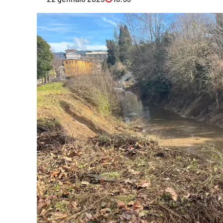
Eventi
Sport
Streaming
LaC TV
Lac Network
LaC OnAir
LaC
Network
lacplay.it
lactv.it