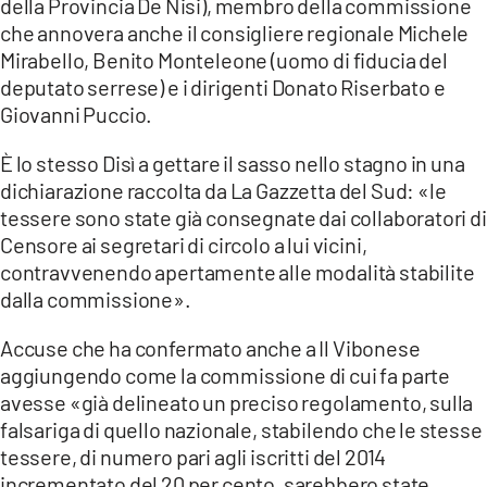
della Provincia De Nisi), membro della commissione
che annovera anche il consigliere regionale Michele
Mirabello, Benito Monteleone (uomo di fiducia del
deputato serrese) e i dirigenti Donato Riserbato e
Giovanni Puccio.
È lo stesso Disì a gettare il sasso nello stagno in una
dichiarazione raccolta da La Gazzetta del Sud: «le
tessere sono state già consegnate dai collaboratori di
Censore ai segretari di circolo a lui vicini,
contravvenendo apertamente alle modalità stabilite
dalla commissione».
Accuse che ha confermato anche a Il Vibonese
aggiungendo come la commissione di cui fa parte
avesse «già delineato un preciso regolamento, sulla
falsariga di quello nazionale, stabilendo che le stesse
tessere, di numero pari agli iscritti del 2014
incrementato del 20 per cento, sarebbero state