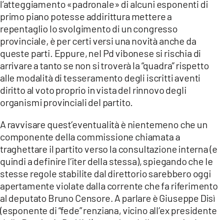
l’atteggiamento «padronale» di alcuni esponenti di
LACITYMAG.IT
primo piano potesse addirittura mettere a
repentaglio lo svolgimento di un congresso
ILREGGINO.IT
provinciale, è per certi versi una novità anche da
queste parti. Eppure, nel Pd vibonese si rischia di
COSENZACHANNEL.IT
arrivare a tanto se non si troverà la “quadra” rispetto
ILVIBONESE.IT
alle modalità di tesseramento degli iscritti aventi
diritto al voto proprio in vista del rinnovo degli
CATANZAROCHANNEL.IT
organismi provinciali del partito.
LACAPITALENEWS.IT
A ravvisare quest’eventualità è nientemeno che un
componente della commissione chiamata a
App
traghettare il partito verso la consultazione interna (e
quindi a definire l’iter della stessa), spiegando che le
ANDROID
stesse regole stabilite dal direttorio sarebbero oggi
APPLE
apertamente violate dalla corrente che fa riferimento
al deputato Bruno Censore. A parlare è Giuseppe Disì
(esponente di “fede” renziana, vicino all’ex presidente