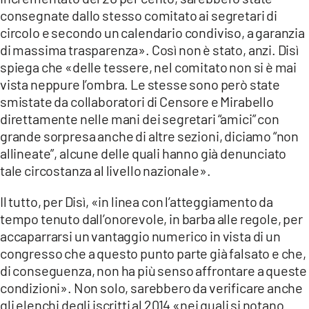
consegnate dallo stesso comitato ai segretari di
circolo e secondo un calendario condiviso, a garanzia
di massima trasparenza». Così non è stato, anzi. Disì
spiega che «delle tessere, nel comitato non si è mai
vista neppure l’ombra. Le stesse sono però state
smistate da collaboratori di Censore e Mirabello
direttamente nelle mani dei segretari “amici” con
grande sorpresa anche di altre sezioni, diciamo “non
allineate”, alcune delle quali hanno già denunciato
tale circostanza al livello nazionale».
Il tutto, per Disì, «in linea con l’atteggiamento da
tempo tenuto dall’onorevole, in barba alle regole, per
accaparrarsi un vantaggio numerico in vista di un
congresso che a questo punto parte già falsato e che,
di conseguenza, non ha più senso affrontare a queste
condizioni». Non solo, sarebbero da verificare anche
gli elenchi degli iscritti al 2014 «nei quali si notano