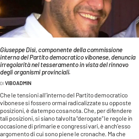
EVENTI
SPORT
Streaming
LAC TV
Giuseppe Disì, componente della commissione
interna del Partito democratico vibonese, denuncia
LAC NETWORK
irregolarità nel tesseramento in vista del rinnovo
degli organismi provinciali.
LAC ONAIR
VIBOADMIN
LaC
Che le tensioni all’interno del Partito democratico
Network
vibonese si fossero ormai radicalizzate su opposte
LACPLAY.IT
posizioni, è da tempo cosa nota. Che, per difendere
tali posizioni, si siano talvolta “derogate” le regole in
LACTV.IT
occasione di primarie e congressi vari, è anch’esso
argomento di cui sono piene le cronache. Ma che
LACONAIR.IT