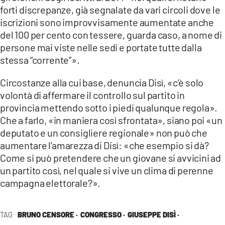
forti discrepanze, già segnalate da vari circoli dove le
iscrizioni sono improvvisamente aumentate anche
del 100 per cento con tessere, guarda caso, a nome di
persone mai viste nelle sedi e portate tutte dalla
stessa “corrente”».
Circostanze alla cui base, denuncia Disì, «c’è solo
volontà di affermare il controllo sul partito in
provincia mettendo sotto i piedi qualunque regola».
Che a farlo, «in maniera così sfrontata», siano poi «un
deputato e un consigliere regionale» non può che
aumentare l’amarezza di Disì: «che esempio si dà?
Come si può pretendere che un giovane si avvicini ad
un partito così, nel quale si vive un clima di perenne
campagna elettorale?».
TAG
BRUNO CENSORE ·
CONGRESSO ·
GIUSEPPE DISÌ ·