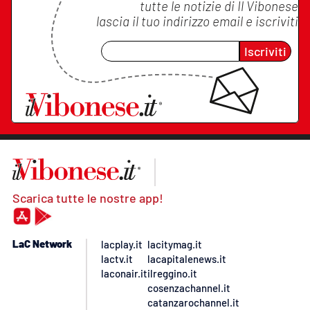
tutte le notizie di
Il Vibonese
lascia il tuo indirizzo email e iscriviti
Iscriviti
Scarica tutte le nostre app!
LaC Network
lacplay.it
lacitymag.it
lactv.it
lacapitalenews.it
laconair.it
ilreggino.it
cosenzachannel.it
catanzarochannel.it