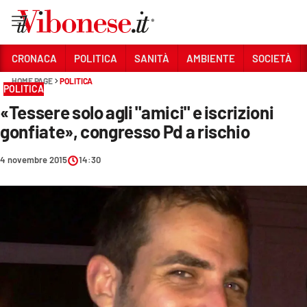
Vai
CRONACA
POLITICA
SANITÀ
AMBIENTE
SOCIETÀ
HOME PAGE
POLITICA
Sezioni
POLITICA
«Tessere solo agli "amici" e iscrizioni
CRONACA
gonfiate», congresso Pd a rischio
POLITICA
4 novembre 2015
14:30
SANITÀ
AMBIENTE
SOCIETÀ
CULTURA
ECONOMIA E LAVORO