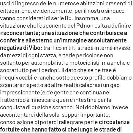
usci di ingresso delle numerose abitazioni presenti di
cittadini che, evidentemente, per il nostro sindaco
vanno considerati di serie B». Insomma, una
situazione che l’esponente del Pd non esita a definire
«
sconcertante; una situazione che contribuisce a
conferire all’esterno un’immagine assolutamente
negativa di Vibo
: traffico in tilt, strade interne invase
da mezzi di ogni stazza, arterie pericolose non
soltanto per automobilisti e motociclisti, ma anche e
soprattutto per i pedoni. Il dato che se ne trae è
inequivocabile: anche sotto questo profilo dobbiamo
scontare rispetto ad altre realtà calabresi un gap
impressionante (e c’è gente che continua nel
frattempo a innescare guerre intestine per la
conquista di qualche scranno. Noi dobbiamo invece
accontentarci della sola, seppur importante,
consolazione di poterci rallegrare per le
circostanze
fortuite che hanno fatto sì che lungo le strade di