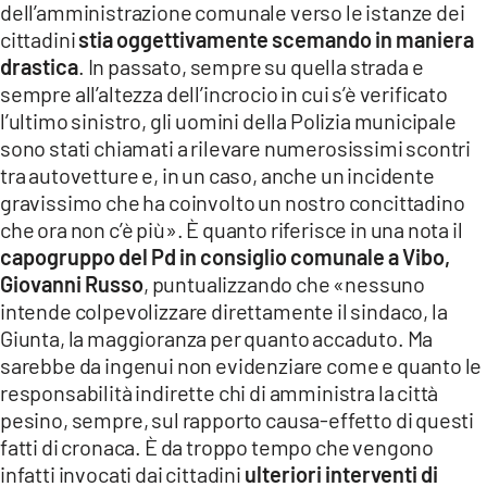
dell’amministrazione comunale verso le istanze dei
LACITYMAG.IT
cittadini
stia oggettivamente scemando in maniera
drastica
. In passato, sempre su quella strada e
ILREGGINO.IT
sempre all’altezza dell’incrocio in cui s’è verificato
l’ultimo sinistro, gli uomini della Polizia municipale
COSENZACHANNEL.IT
sono stati chiamati a rilevare numerosissimi scontri
ILVIBONESE.IT
tra autovetture e, in un caso, anche un incidente
gravissimo che ha coinvolto un nostro concittadino
CATANZAROCHANNEL.IT
che ora non c’è più». È quanto riferisce in una nota il
capogruppo del Pd in consiglio comunale a Vibo,
LACAPITALENEWS.IT
Giovanni Russo
, puntualizzando che «nessuno
intende colpevolizzare direttamente il sindaco, la
App
Giunta, la maggioranza per quanto accaduto. Ma
ANDROID
sarebbe da ingenui non evidenziare come e quanto le
responsabilità indirette chi di amministra la città
APPLE
pesino, sempre, sul rapporto causa-effetto di questi
fatti di cronaca. È da troppo tempo che vengono
infatti invocati dai cittadini
ulteriori interventi di