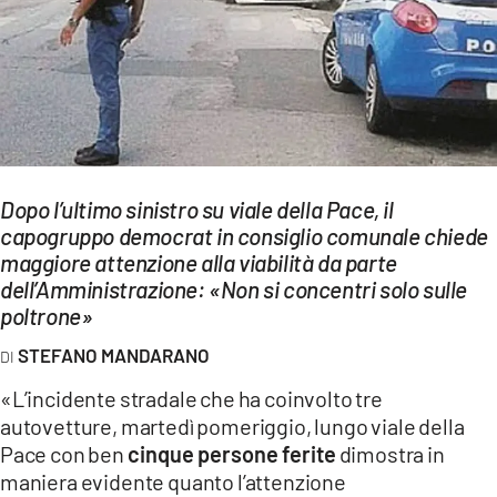
EVENTI
SPORT
Streaming
LAC TV
Dopo l’ultimo sinistro su viale della Pace, il
LAC NETWORK
capogruppo democrat in consiglio comunale chiede
maggiore attenzione alla viabilità da parte
LAC ONAIR
dell’Amministrazione: «Non si concentri solo sulle
poltrone»
LaC
Network
STEFANO MANDARANO
LACPLAY.IT
«L’incidente stradale che ha coinvolto tre
autovetture, martedì pomeriggio, lungo viale della
LACTV.IT
Pace con ben
cinque persone ferite
dimostra in
LACONAIR.IT
maniera evidente quanto l’attenzione