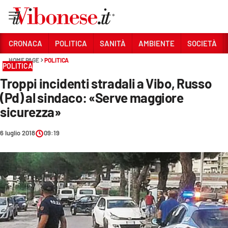
Vai
CRONACA
POLITICA
SANITÀ
AMBIENTE
SOCIETÀ
HOME PAGE
POLITICA
Sezioni
POLITICA
Troppi incidenti stradali a Vibo, Russo
CRONACA
(Pd) al sindaco: «Serve maggiore
POLITICA
sicurezza»
SANITÀ
6 luglio 2018
09:19
AMBIENTE
SOCIETÀ
CULTURA
ECONOMIA E LAVORO