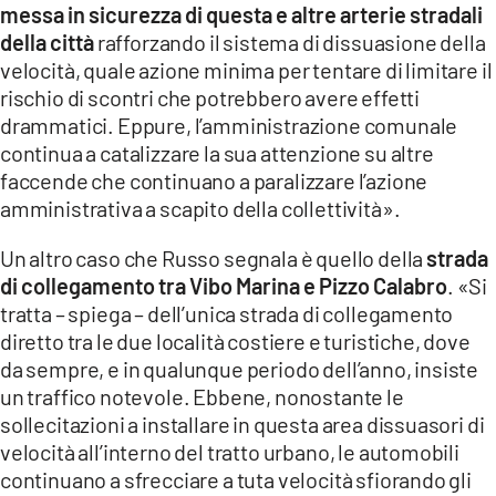
messa in sicurezza di questa e altre arterie stradali
della città
rafforzando il sistema di dissuasione della
velocità, quale azione minima per tentare di limitare il
rischio di scontri che potrebbero avere effetti
drammatici. Eppure, l’amministrazione comunale
continua a catalizzare la sua attenzione su altre
faccende che continuano a paralizzare l’azione
amministrativa a scapito della collettività».
Un altro caso che Russo segnala è quello della
strada
di collegamento tra Vibo Marina e Pizzo Calabro
. «Si
tratta – spiega – dell’unica strada di collegamento
diretto tra le due località costiere e turistiche, dove
da sempre, e in qualunque periodo dell’anno, insiste
un traffico notevole. Ebbene, nonostante le
sollecitazioni a installare in questa area dissuasori di
velocità all’interno del tratto urbano, le automobili
continuano a sfrecciare a tuta velocità sfiorando gli