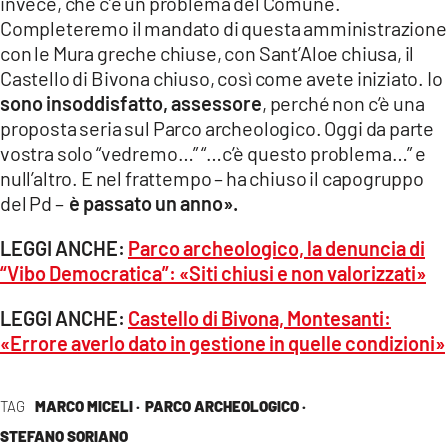
invece, che c’è un problema del Comune.
Completeremo il mandato di questa amministrazione
con le Mura greche chiuse, con Sant’Aloe chiusa, il
Castello di Bivona chiuso, così come avete iniziato. Io
sono insoddisfatto, assessore
, perché non c’è una
proposta seria sul Parco archeologico. Oggi da parte
vostra solo “vedremo…” “…c’è questo problema…” e
null’altro. E nel frattempo – ha chiuso il capogruppo
del Pd –
è passato un anno».
LEGGI ANCHE:
Parco archeologico, la denuncia di
“Vibo Democratica”: «Siti chiusi e non valorizzati»
LEGGI ANCHE:
Castello di Bivona, Montesanti:
«Errore averlo dato in gestione in quelle condizioni»
TAG
MARCO MICELI ·
PARCO ARCHEOLOGICO ·
STEFANO SORIANO