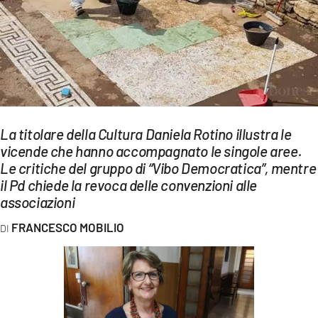
EVENTI
SPORT
Streaming
LAC TV
La titolare della Cultura Daniela Rotino illustra le
LAC NETWORK
vicende che hanno accompagnato le singole aree.
Le critiche del gruppo di “Vibo Democratica”, mentre
LAC ONAIR
il Pd chiede la revoca delle convenzioni alle
associazioni
LaC
Network
FRANCESCO MOBILIO
LACPLAY.IT
LACTV.IT
LACONAIR.IT