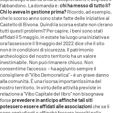
l’abbandono. La domanda è:
chi ha messo di tutto lì?
Chi lo aveva in gestione prima?
Ricordo, ad esempio,
che lo scorso anno sono state fatte delle iniziative al
Castello di Bivona. Quindi la scorsa estate non c’erano
tutti questi problemi? Per capire, i beni sono stati
affidati il 5 maggio, in estate ha luogo una iniziativa e
ora l’assessore il 9 maggio del 2022 dice che il sito
non è in condizioni di sicurezza. Il patrimonio
archeologico del nostro territorio ha un valore
inestimabile. Non può rimanere chiuso. Non
consentirne l’accesso – ha aggiunto sempre il
consigliere di “Vibo Democratica” – è un grave danno
alla comunità. È una risorsa importantissima del
nostro territorio. In virtù delle attività previste in
relazione a “Vibo Capitale del libro” non bisognava
forse
prevedere in anticipo affinché tali siti
potessero essere affidati alle associazioni
che se li
sono aggiudicati e affinché fossero inseriti nella