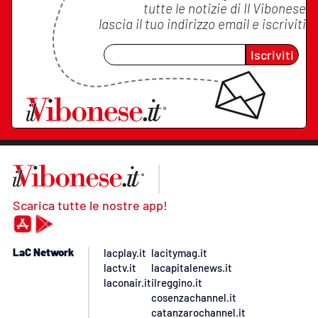
tutte le notizie di
Il Vibonese
lascia il tuo indirizzo email e iscriviti
Iscriviti
Scarica tutte le nostre app!
LaC Network
lacplay.it
lacitymag.it
lactv.it
lacapitalenews.it
laconair.it
ilreggino.it
cosenzachannel.it
catanzarochannel.it