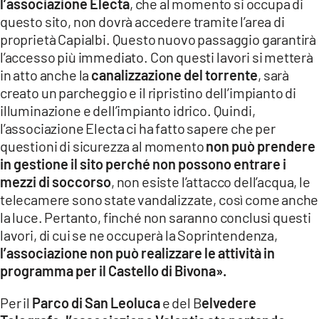
l’associazione Electa
, che al momento si occupa di
questo sito, non dovrà accedere tramite l’area di
proprietà Capialbi. Questo nuovo passaggio garantirà
l’accesso più immediato. Con questi lavori si metterà
in atto anche la
canalizzazione del torrente
, sarà
creato un parcheggio e il ripristino dell’impianto di
illuminazione e dell’impianto idrico. Quindi,
l’associazione Electa ci ha fatto sapere che per
questioni di sicurezza al momento
non può prendere
in gestione il sito perché non possono entrare i
mezzi di soccorso
, non esiste l’attacco dell’acqua, le
telecamere sono state vandalizzate, così come anche
la luce. Pertanto, finché non saranno conclusi questi
lavori, di cui se ne occuperà la Soprintendenza,
l’associazione non può realizzare le attività in
programma per il Castello di Bivona».
Per il
Parco di San Leoluca
e del B
elvedere