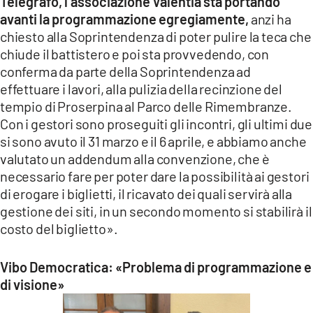
Telegrafo,
l’associazione Valentia sta portando
avanti la programmazione egregiamente,
anzi ha
chiesto alla Soprintendenza di poter pulire la teca che
chiude il battistero e poi sta provvedendo, con
conferma da parte della Soprintendenza ad
effettuare i lavori, alla pulizia della recinzione del
tempio di Proserpina al Parco delle Rimembranze.
Con i gestori sono proseguiti gli incontri, gli ultimi due
si sono avuto il 31 marzo e il 6 aprile, e abbiamo anche
valutato un addendum alla convenzione, che è
necessario fare per poter dare la possibilità ai gestori
di erogare i biglietti, il ricavato dei quali servirà alla
gestione dei siti, in un secondo momento si stabilirà il
costo del biglietto».
Vibo Democratica: «Problema di programmazione e
di visione»