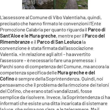
L’assessore al Comune di Vibo Valentia ha, quindi,
precisato che hanno firmato le convenzioni l’Ente
Promozione Calabria per quanto riguarda il
Parco di
Sant’Aloe e le Mura greche
, mentre per il
Parco del
Rimembranze
e il
Parco di San Leoluca
la
convenzione è stata firmata dall’associazione
Valentia. «In relazione agli altri – ha avvertito
l’assessore – è necessario fare una premessa: i
Parchi sono di competenza del Comune, ma ancora la
competenza specifica delle
Mura greche e del
Còfino
è sempre della Soprintendenza. Quindi, noi
pensavamo che il problema della rimozione dei teloni
del Còfino, che erano stati vandalizzati, fosse
semplice da risolvere. Invece, la Soprintendenza ci ha
informati che esiste una ditta incaricata di sistemare
la luce, che prima non c’era, e le telecamere. Ma il