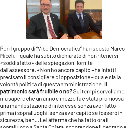
Per il gruppo di “Vibo Democratica” ha risposto Marco
Miceli, il quale ha subito dichiarato di non ritenersi
«soddisfatto» delle spiegazioni fornite
dall’assessore. «Non ho ancora capito – ha infatti
precisato il consigliere di opposizione – quale sia la
volontà politica di questa amministrazione.
Il
patrimonio sarà fruibile o no?
Sui tempi sorvoliamo,
ma sapere che un anno e mezzo fa è stata promossa
una manifestazione di interesse senza aver fatto
prima i sopralluoghi, senza aver capito se fossero in
sicurezza, beh… Lei afferma che ha fatto ora il
sopralluogo a Santa Chiara, scoprendone il degrado e