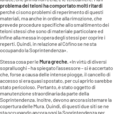
problema dei teloni ha comportato molti ritardi
perché ci sono problemi di reperimento di questi
materiali, ma anche in ordine alla rimozione, che
prevede procedure specifiche allo smaltimento dei
teloni stessi che sono di materiale particolare ed
infine alla messa in opera degli stessi per coprire i
reperti. Quindi, in relazione al Còfino se ne sta
occupando la Soprintendenza».
Stessa cosa per le
Mura greche.
«In virtù di diversi
sopralluoghi – ha spiegato l’assessore – si è accertato
che, forse a causa delle intense piogge, il cancello di
accesso si era quasi spostato, per cui aprirlo sarebbe
stato pericoloso. Pertanto, è stato oggetto di
manutenzione straordinaria da parte della
Soprintendenza. Inoltre, devono ancora sistemare la
copertura delle Mura. Quindi, di questi due siti se ne
sta occupando ancora oggi la Soprintendenza per