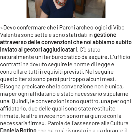
LACITYMAG.IT
ILREGGINO.IT
«Devo confermare che i Parchi archeologici di Vibo
COSENZACHANNEL.IT
Valentia sono sette e sono stati dati in
gestione
attraverso delle convenzioni che noi abbiamo subito
ILVIBONESE.IT
inviato ai gestori aggiudicatari
. C’è stato
naturalmente un iter burocratico da seguire. L’ufficio
CATANZAROCHANNEL.IT
contratti ha dovuto seguire le norme di legge e
controllare tutti i requisiti previsti. Nel seguire
LACAPITALENEWS.IT
questo iter si sono persi purtroppo alcuni mesi.
Bisogna precisare che la convenzione non è unica,
App
ma per ogni affidatario è stato necessario stipularne
ANDROID
una. Quindi, le convenzioni sono quattro, una per ogni
affidatario, due delle quali sono state restituite
APPLE
firmate, le altre invece non sono mai giunte con la
necessaria firma». Parola dell’assessore alla Cultura
Daniela Rotino
che ha così risposto in aula durante il