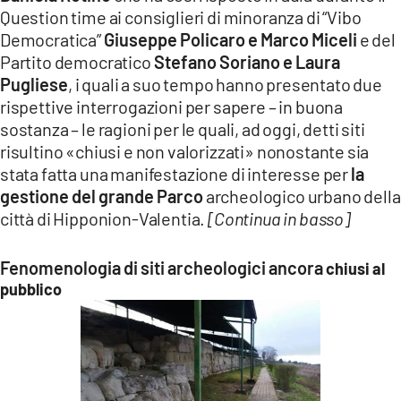
Question time ai consiglieri di minoranza di “Vibo
Democratica”
Giuseppe Policaro e Marco Miceli
e del
Partito democratico
Stefano Soriano e Laura
Pugliese
, i quali a suo tempo hanno presentato due
rispettive interrogazioni per sapere – in buona
sostanza – le ragioni per le quali, ad oggi, detti siti
risultino «chiusi e non valorizzati» nonostante sia
stata fatta una manifestazione di interesse per
la
gestione del grande Parco
archeologico urbano della
città di Hipponion-Valentia.
[Continua in basso]
Fenomenologia di siti archeologici ancora
chiusi al
pubblico