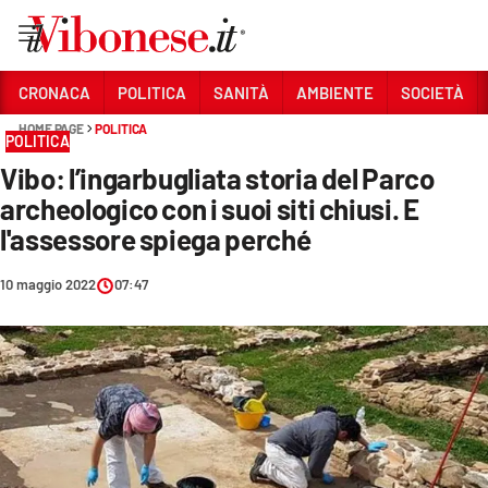
Vai
CRONACA
POLITICA
SANITÀ
AMBIENTE
SOCIETÀ
HOME PAGE
POLITICA
Sezioni
POLITICA
Vibo: l’ingarbugliata storia del Parco
CRONACA
archeologico con i suoi siti chiusi. E
POLITICA
l'assessore spiega perché
SANITÀ
10 maggio 2022
07:47
AMBIENTE
SOCIETÀ
CULTURA
ECONOMIA E LAVORO