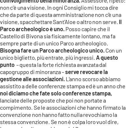
coinvolgimento della minoranza.
Assessore, ripeto:
non c’è una visione. In ogni Consiglio mi tocca dire
che da parte di questa amministrazione non c’è una
visione, spacchettare Sant’Aloe o altro non serve.
Il
Parco archeologico è uno.
Posso capire che il
Castello di Bivona sia fisicamente lontano, ma fa
sempre parte di un unico Parco archeologico.
Bisogna fare un Parco archeologico unico.
Con un
unico biglietto, più entrate, più ingressi.
A questo
punto
– questa la forte richiesta avanzata dal
capogruppo di minoranza –
serve revocare la
gestione alle associazioni.
L’anno scorso abbiamo
assistito a delle conferenze stampa ed è un anno che
noi diciamo che fate solo conferenze stampa,
lanciate delle proposte che poi non portate a
compimento. Se le associazioni che hanno firmato la
convenzione non hanno fatto nulla revochiamo la
stessa convenzione. Se non è colpa loro vuol dire,