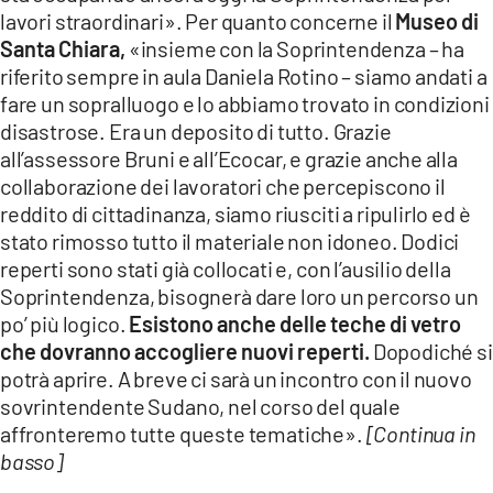
lavori straordinari». Per quanto concerne il
Museo di
Santa Chiara,
«insieme con la Soprintendenza – ha
riferito sempre in aula Daniela Rotino – siamo andati a
fare un sopralluogo e lo abbiamo trovato in condizioni
disastrose. Era un deposito di tutto. Grazie
all’assessore Bruni e all’Ecocar, e grazie anche alla
collaborazione dei lavoratori che percepiscono il
reddito di cittadinanza, siamo riusciti a ripulirlo ed è
stato rimosso tutto il materiale non idoneo. Dodici
reperti sono stati già collocati e, con l’ausilio della
Soprintendenza, bisognerà dare loro un percorso un
po’ più logico.
Esistono anche delle teche di vetro
che dovranno accogliere nuovi reperti.
Dopodiché si
potrà aprire. A breve ci sarà un incontro con il nuovo
sovrintendente Sudano, nel corso del quale
affronteremo tutte queste tematiche».
[Continua in
basso]