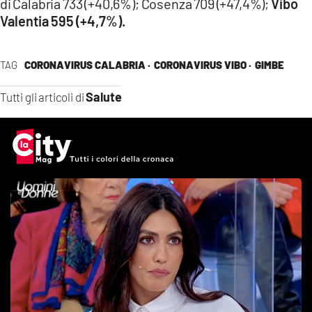
di Calabria 733 (+40,6%); Cosenza 709 (+47,4%);
Vibo
Valentia 595 (+4,7%).
TAG
CORONAVIRUS CALABRIA ·
CORONAVIRUS VIBO ·
GIMBE
Salute
Tutti gli articoli di