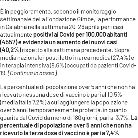
EVENTI
È in peggioramento, secondo il monitoraggio
SPORT
settimanale della Fondazione Gimbe, la performance
in Calabria nella settimana 20-26 aprile per i casi
attualmente
positivi al Covid per 100.000 abitanti
Streaming
(4557) e evidenzia un aumento dei nuovi casi
LAC TV
(40,2%)
rispetto alla settimana precedente. Sopra
media nazionale i posti letto in area medica (27,4%) e
LAC NETWORK
in terapia intensiva (8,6%) occupati da pazienti Covid-
19.
LAC ONAIR
[Continua in basso]
La percentuale di popolazione over 5 anni che non ha
LaC
ricevuto nessuna dose di vaccino è pari al 10,5%
Network
(media Italia 7,2%) a cui aggiungere la popolazione
LACPLAY.IT
over 5 anni temporaneamente protetta, in quanto
guarita dal Covid da meno di 180 giorni, pari al 3,7%.
La
LACTV.IT
percentuale di popolazione over 5 anni che non ha
ricevuto la terza dose di vaccino è pari a 7,4%
LACONAIR.IT