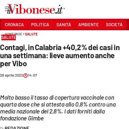
Vai
CRONACA
POLITICA
SANITÀ
AMBIENTE
SOCIETÀ
HOME PAGE
SALUTE
Sezioni
SALUTE
Contagi, in Calabria +40,2% dei casi in
CRONACA
una settimana: lieve aumento anche
POLITICA
per Vibo
SANITÀ
28 aprile 2022
14:07
AMBIENTE
SOCIETÀ
Molto basso il tasso di copertura vaccinale con
quarta dose che si attesta allo 0,8% contro una
CULTURA
media nazionale del 2,8%. I dati forniti dalla
fondazione Gimbe
ECONOMIA E LAVORO
REDAZIONE