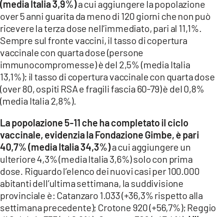
(media Italia 3,9%)
a cui aggiungere la popolazione
LACITYMAG.IT
over 5 anni guarita da meno di 120 giorni che non può
ricevere la terza dose nell’immediato, pari al 11,1%.
ILREGGINO.IT
Sempre sul fronte vaccini, il tasso di copertura
vaccinale con quarta dose (persone
COSENZACHANNEL.IT
immunocompromesse) è del 2,5% (media Italia
ILVIBONESE.IT
13,1%); il tasso di copertura vaccinale con quarta dose
(over 80, ospiti RSA e fragili fascia 60-79) è del 0,8%
CATANZAROCHANNEL.IT
(media Italia 2,8%).
LACAPITALENEWS.IT
La popolazione 5-11 che ha completato il ciclo
vaccinale, evidenzia la Fondazione Gimbe, è pari
App
40,7% (media Italia 34,3%)
a cui aggiungere un
ulteriore 4,3% (media Italia 3,6%) solo con prima
ANDROID
dose. Riguardo l’elenco dei nuovi casi per 100.000
abitanti dell’ultima settimana, la suddivisione
APPLE
provinciale è: Catanzaro 1.033 (+36,3% rispetto alla
settimana precedente); Crotone 920 (+56,7%); Reggio