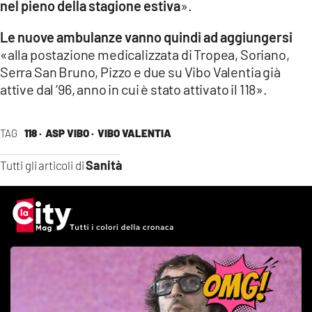
nel pieno della stagione estiva
».
Le nuove ambulanze vanno quindi ad aggiungersi
«alla postazione medicalizzata di Tropea, Soriano,
Serra San Bruno, Pizzo e due su Vibo Valentia già
attive dal ’96, anno in cui è stato attivato il 118».
TAG
118 ·
ASP VIBO ·
VIBO VALENTIA
Sanità
Tutti gli articoli di