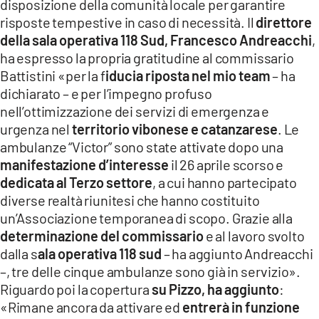
disposizione della comunità locale per garantire
risposte tempestive in caso di necessità. Il
direttore
della sala operativa 118 Sud, Francesco Andreacchi
,
ha espresso la propria gratitudine al commissario
Battistini «per la f
iducia riposta nel mio team
– ha
dichiarato – e per l’impegno profuso
nell’ottimizzazione dei servizi di emergenza e
urgenza nel
territorio vibonese e catanzarese
. Le
ambulanze “Victor” sono state attivate dopo una
manifestazione d’interesse
il 26 aprile scorso e
dedicata al Terzo settore
, a cui hanno partecipato
diverse realtà riunitesi che hanno costituito
un’Associazione temporanea di scopo. Grazie alla
determinazione del commissario
e al lavoro svolto
dalla s
ala operativa 118 sud
– ha aggiunto Andreacchi
–, tre delle cinque ambulanze sono già in servizio».
Riguardo poi la copertura
su Pizzo, ha aggiunto
:
«Rimane ancora da attivare ed
entrerà in funzione