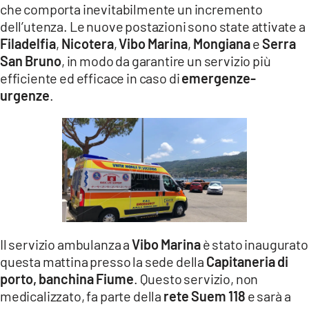
che comporta inevitabilmente un incremento
LACITYMAG.IT
dell’utenza. Le nuove postazioni sono state attivate a
Filadelfia
,
Nicotera
,
Vibo Marina
,
Mongiana
e
Serra
ILREGGINO.IT
San Bruno
, in modo da garantire un servizio più
efficiente ed efficace in caso di
emergenze-
COSENZACHANNEL.IT
urgenze
.
ILVIBONESE.IT
CATANZAROCHANNEL.IT
LACAPITALENEWS.IT
App
ANDROID
Il servizio ambulanza a
Vibo Marina
è stato inaugurato
APPLE
questa mattina presso la sede della
Capitaneria di
porto, banchina Fiume
. Questo servizio, non
medicalizzato, fa parte della
rete Suem 118
e sarà a