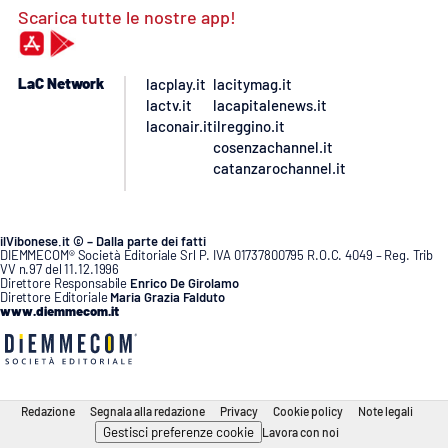
Scarica tutte le nostre app!
LaC Network
lacplay.it
lacitymag.it
lactv.it
lacapitalenews.it
laconair.it
ilreggino.it
cosenzachannel.it
catanzarochannel.it
ilVibonese.it © – Dalla parte dei fatti
DIEMMECOM® Società Editoriale Srl P. IVA 01737800795 R.O.C. 4049 – Reg. Trib
VV n.97 del 11.12.1996
Direttore Responsabile
Enrico De Girolamo
Direttore Editoriale
Maria Grazia Falduto
www.diemmecom.it
Redazione
Segnala alla redazione
Privacy
Cookie policy
Note legali
Gestisci preferenze cookie
Lavora con noi