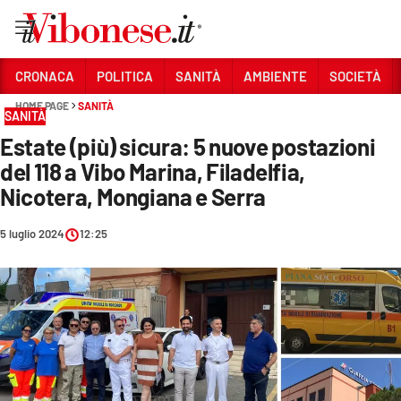
Vai
CRONACA
POLITICA
SANITÀ
AMBIENTE
SOCIETÀ
HOME PAGE
SANITÀ
Sezioni
SANITÀ
Estate (più) sicura: 5 nuove postazioni
CRONACA
del 118 a Vibo Marina, Filadelfia,
POLITICA
Nicotera, Mongiana e Serra
SANITÀ
5 luglio 2024
12:25
AMBIENTE
SOCIETÀ
CULTURA
ECONOMIA E LAVORO