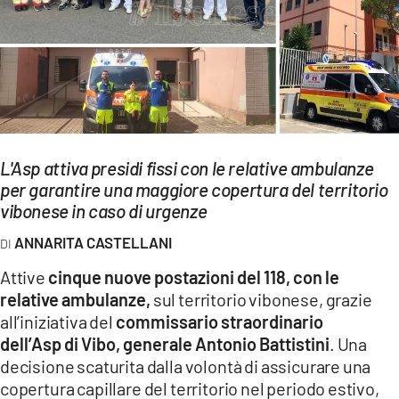
EVENTI
SPORT
Streaming
LAC TV
L'Asp attiva presidi fissi con le relative ambulanze
LAC NETWORK
per garantire una maggiore copertura del territorio
vibonese in caso di urgenze
LAC ONAIR
ANNARITA CASTELLANI
LaC
Attive
cinque nuove postazioni del 118, con le
Network
relative ambulanze,
sul territorio vibonese, grazie
LACPLAY.IT
all’iniziativa del
commissario straordinario
dell’Asp di Vibo, generale Antonio Battistini
. Una
LACTV.IT
decisione scaturita dalla volontà di assicurare una
LACONAIR.IT
copertura capillare del territorio nel periodo estivo,