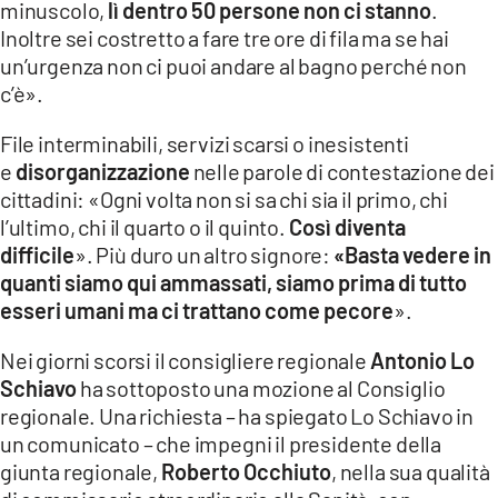
minuscolo,
lì dentro 50 persone non ci stanno
.
Inoltre sei costretto a fare tre ore di fila ma se hai
un’urgenza non ci puoi andare al bagno perché non
c’è».
File interminabili, servizi scarsi o inesistenti
e
disorganizzazione
nelle parole di contestazione dei
cittadini: «Ogni volta non si sa chi sia il primo, chi
l’ultimo, chi il quarto o il quinto.
Così diventa
difficile
». Più duro un altro signore:
«Basta vedere in
quanti siamo qui ammassati, siamo prima di tutto
esseri umani ma ci trattano come pecore
».
Nei giorni scorsi il consigliere regionale
Antonio Lo
Schiavo
ha sottoposto una mozione al Consiglio
regionale. Una richiesta – ha spiegato Lo Schiavo in
un comunicato – che impegni il presidente della
giunta regionale,
Roberto Occhiuto
, nella sua qualità