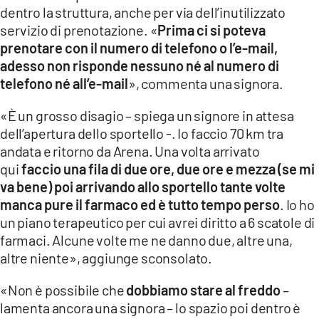
dentro la struttura, anche per via dell’inutilizzato
LACITYMAG.IT
servizio di prenotazione. «
Prima ci si poteva
prenotare con il numero di telefono o l’e-mail,
ILREGGINO.IT
adesso non risponde nessuno né al numero di
COSENZACHANNEL.IT
telefono né all’e-mail
», commenta una signora.
ILVIBONESE.IT
«È un grosso disagio – spiega un signore in attesa
dell’apertura dello sportello -. Io faccio 70 km tra
CATANZAROCHANNEL.IT
andata e ritorno da Arena. Una volta arrivato
qui
faccio una fila di due ore, due ore e mezza (se mi
LACAPITALENEWS.IT
va bene) poi arrivando allo sportello tante volte
manca pure il farmaco ed è tutto tempo perso
. Io ho
App
un piano terapeutico per cui avrei diritto a 6 scatole di
ANDROID
farmaci. Alcune volte me ne danno due, altre una,
altre niente», aggiunge sconsolato.
APPLE
«Non è possibile che
dobbiamo stare al freddo
–
lamenta ancora una signora – lo spazio poi dentro è