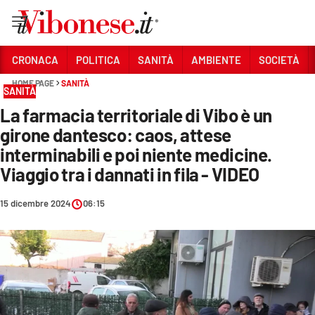
Vai
CRONACA
POLITICA
SANITÀ
AMBIENTE
SOCIETÀ
HOME PAGE
SANITÀ
Sezioni
SANITÀ
La farmacia territoriale di Vibo è un
CRONACA
girone dantesco: caos, attese
POLITICA
interminabili e poi niente medicine.
Viaggio tra i dannati in fila - VIDEO
SANITÀ
AMBIENTE
15 dicembre 2024
06:15
SOCIETÀ
CULTURA
ECONOMIA E LAVORO