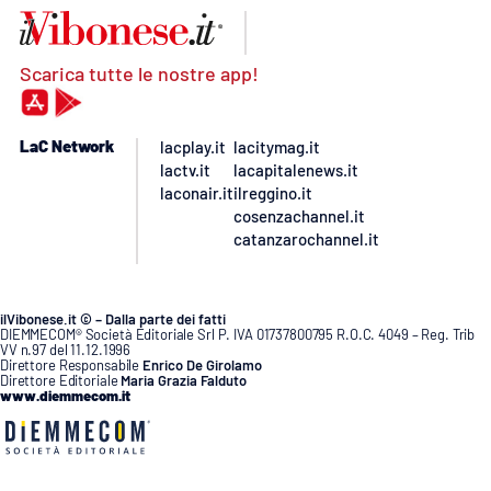
Scarica tutte le nostre app!
LaC Network
lacplay.it
lacitymag.it
lactv.it
lacapitalenews.it
laconair.it
ilreggino.it
cosenzachannel.it
catanzarochannel.it
ilVibonese.it © – Dalla parte dei fatti
DIEMMECOM® Società Editoriale Srl P. IVA 01737800795 R.O.C. 4049 – Reg. Trib
VV n.97 del 11.12.1996
Direttore Responsabile
Enrico De Girolamo
Direttore Editoriale
Maria Grazia Falduto
www.diemmecom.it