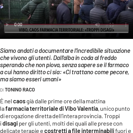
EVENTI
SPORT
Streaming
LAC TV
Siamo andati a documentare l'incredibile situazione
che vivono gli utenti. Dall'alba in coda al freddo
LAC NETWORK
sperando che non piova, senza sapere se il farmaco
LAC ONAIR
a cui hanno diritto ci sia: «Ci trattano come pecore,
ma siamo esseri umani»
LaC
TONINO RACO
Network
È nel
caos
già dalle prime ore della mattina
LACPLAY.IT
la
farmacia territoriale di Vibo Valentia
, unico punto
LACTV.IT
di erogazione diretta dell’intera provincia. Troppi
i
disagi
per gli utenti, molti dei quali alle prese con
LACONAIR.IT
delicate terapie e
costretti a file interminabili
fuori e