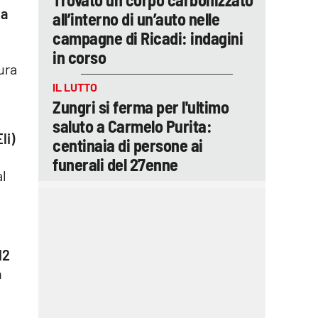
ea
all’interno di un’auto nelle
campagne di Ricadi: indagini
in corso
ura
IL LUTTO
Zungri si ferma per l'ultimo
saluto a Carmelo Purita:
li)
centinaia di persone ai
funerali del 27enne
al
12
n