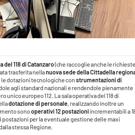
a del 118 di Catanzaro
(che raccoglie anche le richiest
tata trasferita nella
nuova sede della Cittadella region
e le dotazioni tecnologiche con
strumentazioni di
dole agli standard nazionali e rendendole pienamente
o unico europeo 112. La sala operativa del 118 di
ella
dotazione di personale
, realizzando inoltre un
omento sono
operativi 12 postazioni
incrementabili a 1
e 6 postazioni per la eventuale gestione delle maxi
alla stessa Regione.