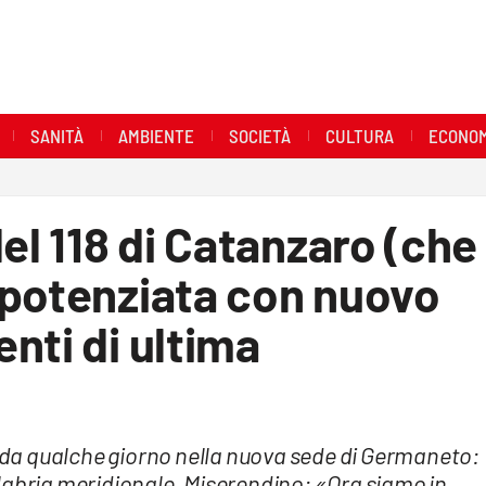
SANITÀ
AMBIENTE
SOCIETÀ
CULTURA
ECONOM
el 118 di Catanzaro (che
 potenziata con nuovo
nti di ultima
e da qualche giorno nella nuova sede di Germaneto:
labria meridionale. Miserendino: «Ora siamo in