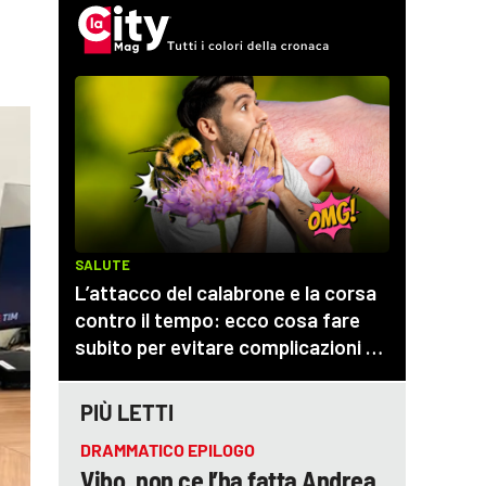
PIÙ LETTI
DRAMMATICO EPILOGO
Vibo, non ce l’ha fatta Andrea