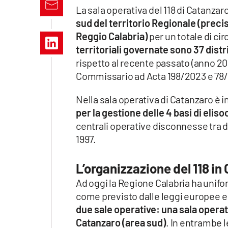
Apple
La sala operativa del 118 di Catanzar
sud del territorio Regionale (preci
Reggio Calabria)
per un totale di circ
territoriali governate sono 37 distr
Vai
rispetto al recente passato (anno 202
Commissario ad Acta 198/2023 e 78
Nella sala operativa di Catanzaro è 
per la gestione delle 4 basi di elis
centrali operative disconnesse tra di
1997.
L’organizzazione del 118 in
Ad oggi la Regione Calabria ha unif
come previsto dalle leggi europee e n
due sale operative: una sala operat
Catanzaro (area sud)
. In entrambe l