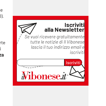
 e
).
Iscriviti
alla Newsletter
a
Se vuoi ricevere gratuitamente
tutte le notizie di
Il Vibonese
rte
lascia il tuo indirizzo email e
i
iscriviti
za
Iscriviti