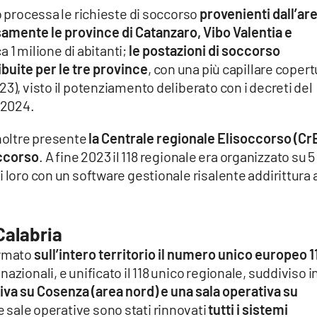
o processa le richieste di soccorso
provenienti dall’ar
samente le province di Catanzaro, Vibo Valentia e
a 1 milione di abitanti;
le postazioni di soccorso
ibuite per le tre province
, con una più capillare copert
3), visto il potenziamento deliberato con i decreti del
/2024.
inoltre presente
la Centrale regionale Elisoccorso (CrE
occorso
.
A fine 2023 il 118 regionale era organizzato su 5
 loro con un software gestionale risalente addirittura 
 Calabria
ormato
sull’intero territorio il numero unico europeo 1
azionali, e unificato il 118 unico regionale, suddiviso i
iva su Cosenza (area nord) e una sala operativa su
e sale operative sono stati rinnovati
tutti i sistemi