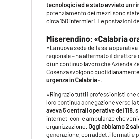
tecnologici ed è stato avviato un ri
potenziamento dei mezzi sono state
circa 150 infermieri. Le postazioni de
Miserendino: «Calabria ora i
«La nuova sede della sala operativa de
regionale – ha affermato il direttore
di un continuo lavoro che Azienda Ze
Cosenza svolgono quotidianament
urgenza in Calabria
».
«Ringrazio tutti i professionisti ch
loro continua abnegazione verso la tu
aveva 5 centrali operative del 118, 
internet, con le ambulanze che ven
organizzazione.
Oggi abbiamo 2 sal
generazione, con addetti formati e p