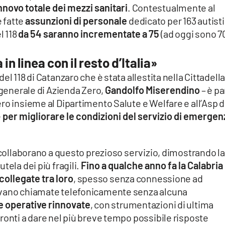
nnovo totale dei mezzi sanitari
. Contestualmente al
 fatte
assunzioni di personale
dedicato per 163 autisti
l 118
da 54 saranno incrementate a 75
(ad oggi sono 70
n linea con il resto d’Italia»
l 118 di Catanzaro che è stata allestita nella Cittadell
 generale di Azienda Zero,
Gandolfo Miserendino
– è pa
ro insieme al Dipartimento Salute e Welfare e all’Asp d
e
per migliorare le condizioni del servizio di emergen
e collaborano a questo prezioso servizio, dimostrando la
tela dei più fragili.
Fino a qualche anno fa la Calabria
scollegate tra loro
, spesso senza connessione ad
ivano chiamate telefonicamente senza alcuna
e operative rinnovate
, con strumentazioni di ultima
ronti a dare nel più breve tempo possibile risposte