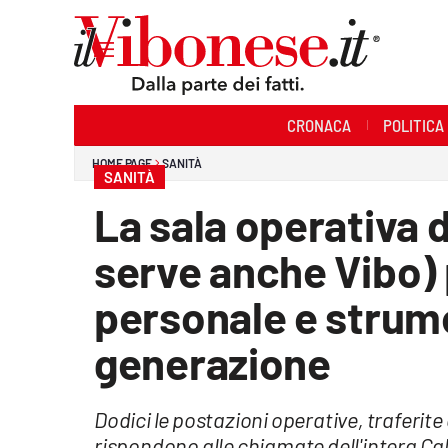
Sezioni
CRONACA
POLITICA
Cronaca
HOME PAGE
SANITÀ
SANITÀ
Politica
La sala operativa d
Sanità
serve anche Vibo)
Ambiente
personale e strume
Società
generazione
Cultura
Dodici le postazioni operative, traferit
Economia e Lavoro
rispondono alle chiamate dell'intera Ca