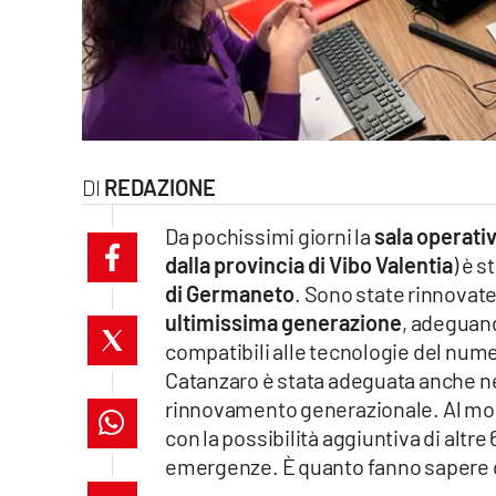
laconair.it
lacitymag.it
ilreggino.it
REDAZIONE
cosenzachannel.it
Da pochissimi giorni la
sala operativ
ilvibonese.it
dalla provincia di Vibo Valentia
) è s
di Germaneto
. Sono state rinnovat
catanzarochannel.it
ultimissima generazione
, adeguan
lacapitalenews.it
compatibili alle tecnologie del numer
Catanzaro è stata adeguata anche n
rinnovamento generazionale. Al m
App
con la possibilità aggiuntiva di altr
Android
emergenze. È quanto fanno sapere d