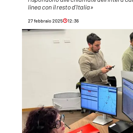
linea con il resto d'Italia»
Eventi
Sport
27 febbraio 2025
12:36
Streaming
LaC TV
Lac Network
LaC OnAir
LaC
Network
lacplay.it
lactv.it