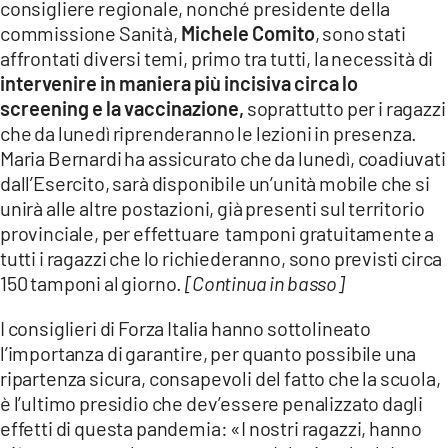
consigliere regionale, nonché presidente della
LACITYMAG.IT
commissione Sanità,
Michele Comito
, sono stati
affrontati diversi temi, primo tra tutti, la necessità di
ILREGGINO.IT
intervenire in maniera più incisiva circa lo
screening e la vaccinazione,
soprattutto per i ragazzi
COSENZACHANNEL.IT
che da lunedì riprenderanno le lezioni in presenza.
ILVIBONESE.IT
Maria Bernardi ha assicurato che da lunedì, coadiuvati
dall’Esercito, sarà disponibile un’unità mobile che si
CATANZAROCHANNEL.IT
unirà alle altre postazioni, già presenti sul territorio
provinciale, per effettuare tamponi gratuitamente a
LACAPITALENEWS.IT
tutti i ragazzi che lo richiederanno, sono previsti circa
150 tamponi al giorno.
[Continua in basso]
App
I consiglieri di Forza Italia hanno sottolineato
ANDROID
l’importanza di garantire, per quanto possibile una
ripartenza sicura, consapevoli del fatto che la scuola,
APPLE
è l’ultimo presidio che dev’essere penalizzato dagli
effetti di questa pandemia: «I nostri ragazzi, hanno