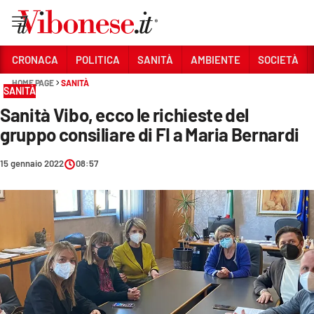
Vai
CRONACA
POLITICA
SANITÀ
AMBIENTE
SOCIETÀ
HOME PAGE
SANITÀ
Sezioni
SANITÀ
Sanità Vibo, ecco le richieste del
CRONACA
gruppo consiliare di FI a Maria Bernardi
POLITICA
15 gennaio 2022
08:57
SANITÀ
AMBIENTE
SOCIETÀ
CULTURA
ECONOMIA E LAVORO