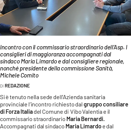
EVENTI
SPORT
Streaming
LAC TV
Incontro con il commissario straordinario dell’Asp. I
consiglieri di maggioranza accompagnati dal
LAC NETWORK
sindaco Maria Limardo e dal consigliere regionale,
nonché presidente della commissione Sanità,
LAC ONAIR
Michele Comito
REDAZIONE
LaC
Network
Si è tenuto nella sede dell’Azienda sanitaria
LACPLAY.IT
provinciale l’incontro richiesto dal
gruppo consiliare
di Forza Italia
del Comune di Vibo Valentia e il
LACTV.IT
commissario straordinario
Maria Bernardi.
Accompagnati dal sindaco
Maria Limardo
e dal
LACONAIR.IT