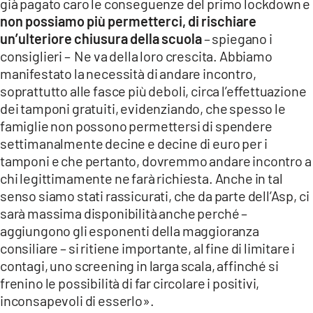
già pagato caro le conseguenze del primo lockdown e
non possiamo più permetterci, di rischiare
un’ulteriore chiusura della scuola
– spiegano i
consiglieri – Ne va della loro crescita. Abbiamo
manifestato la necessità di andare incontro,
soprattutto alle fasce più deboli, circa l’effettuazione
dei tamponi gratuiti, evidenziando, che spesso le
famiglie non possono permettersi di spendere
settimanalmente decine e decine di euro per i
tamponi e che pertanto, dovremmo andare incontro a
chi legittimamente ne farà richiesta. Anche in tal
senso siamo stati rassicurati, che da parte dell’Asp, ci
sarà massima disponibilità anche perché –
aggiungono gli esponenti della maggioranza
consiliare – si ritiene importante, al fine di limitare i
contagi, uno screening in larga scala, affinché si
frenino le possibilità di far circolare i positivi,
inconsapevoli di esserlo».