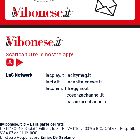
Scarica tutte le nostre app!
LaC Network
lacplay.it
lacitymag.it
lactv.it
lacapitalenews.it
laconair.it
ilreggino.it
cosenzachannel.it
catanzarochannel.it
ilVibonese.it © – Dalla parte dei fatti
DIEMMECOM® Società Editoriale Srl P. IVA 01737800795 R.O.C. 4049 – Reg. Trib
VV n.97 del 11.12.1996
Direttore Responsabile
Enrico De Girolamo