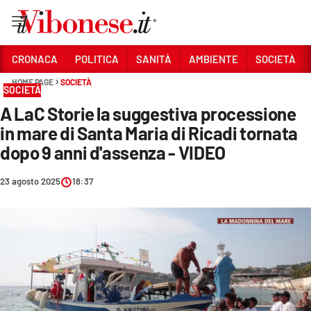
Vai
CRONACA
POLITICA
SANITÀ
AMBIENTE
SOCIETÀ
HOME PAGE
SOCIETÀ
Sezioni
SOCIETÀ
A LaC Storie la suggestiva processione
CRONACA
in mare di Santa Maria di Ricadi tornata
POLITICA
dopo 9 anni d'assenza - VIDEO
SANITÀ
23 agosto 2025
18:37
AMBIENTE
SOCIETÀ
CULTURA
ECONOMIA E LAVORO