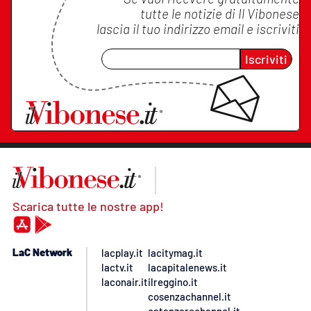
tutte le notizie di
Il Vibonese
lascia il tuo indirizzo email e iscriviti
Iscriviti
Scarica tutte le nostre app!
LaC Network
lacplay.it
lacitymag.it
lactv.it
lacapitalenews.it
laconair.it
ilreggino.it
cosenzachannel.it
catanzarochannel.it