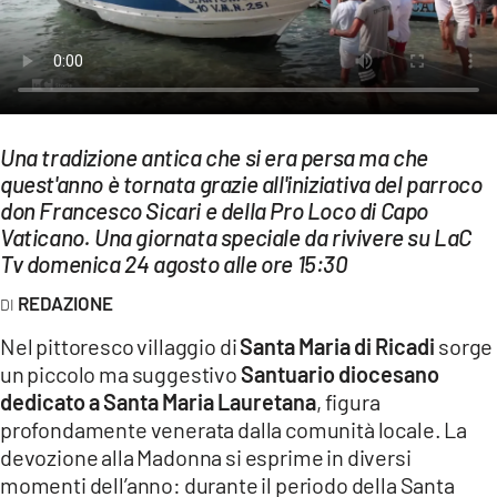
EVENTI
SPORT
Streaming
Una tradizione antica che si era persa ma che
LAC TV
quest'anno è tornata grazie all'iniziativa del parroco
don Francesco Sicari e della Pro Loco di Capo
LAC NETWORK
Vaticano. Una giornata speciale da rivivere su LaC
LAC ONAIR
Tv domenica 24 agosto alle ore 15:30
REDAZIONE
LaC
Nel pittoresco villaggio di
Network
Santa Maria di Ricadi
sorge
un piccolo ma suggestivo
Santuario diocesano
LACPLAY.IT
dedicato a Santa Maria Lauretana
, figura
profondamente venerata dalla comunità locale. La
LACTV.IT
devozione alla Madonna si esprime in diversi
LACONAIR.IT
momenti dell’anno: durante il periodo della Santa