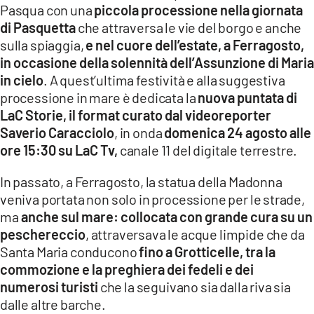
Pasqua con una
piccola processione nella giornata
LACITYMAG.IT
di Pasquetta
che attraversa le vie del borgo e anche
sulla spiaggia,
e nel cuore dell’estate, a Ferragosto,
ILREGGINO.IT
in occasione della solennità dell’Assunzione di Maria
COSENZACHANNEL.IT
in cielo
. A quest’ultima festività e alla suggestiva
processione in mare è dedicata la
nuova puntata di
ILVIBONESE.IT
LaC Storie, il format curato dal videoreporter
Saverio Caracciolo
, in onda
domenica 24 agosto alle
CATANZAROCHANNEL.IT
ore 15:30 su LaC Tv,
canale 11 del digitale terrestre.
LACAPITALENEWS.IT
In passato, a Ferragosto, la statua della Madonna
veniva portata non solo in processione per le strade,
App
ma
anche sul mare: collocata con grande cura su un
peschereccio
, attraversava le acque limpide che da
ANDROID
Santa Maria conducono
fino a Grotticelle, tra la
APPLE
commozione e la preghiera dei fedeli e dei
numerosi turisti
che la seguivano sia dalla riva sia
dalle altre barche.