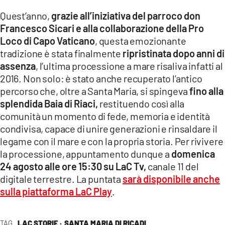
Quest’anno,
grazie all’iniziativa del parroco don
Francesco Sicari e alla collaborazione della Pro
Loco di Capo Vaticano
, questa emozionante
tradizione è stata finalmente
ripristinata dopo anni di
assenza
, l’ultima processione a mare risaliva infatti al
2016. Non solo: è stato anche recuperato l’antico
percorso che, oltre a Santa Maria, si spingeva
fino alla
splendida Baia di Riaci,
restituendo così alla
comunità un momento di fede, memoria e identità
condivisa, capace di unire generazioni e rinsaldare il
legame con il mare e con la propria storia. Per rivivere
la processione, appuntamento dunque a
domenica
24 agosto alle ore 15:30 su LaC Tv,
canale 11 del
digitale terrestre. La puntata
sarà disponibile anche
sulla piattaforma LaC Play
.
TAG
LAC STORIE ·
SANTA MARIA DI RICADI