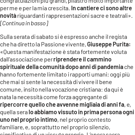
congratulazioni più grandi, pilastro molto importante
per me e per la mia crescita.
In cantiere ci sono altre
novità
riguardanti rappresentazioni sacre e teatrali».
[Continua in basso]
Sulla serata di sabato si è espresso anche il regista
che ha diretto la Passione vivente,
Giuseppe Purita:
«Questa manifestazione è stata fortemente voluta
dall’associazione per
riprendere il cammino
spirituale della comunità dopo anni di pandemia
che
hanno fortemente limitato i rapporti umani; oggi più
che mai si sente la necessità di vivere il bene
comune, insito nella vocazione cristiana: da qui è
nata la necessità come forza aggregante di
ripercorre quello che avvenne migliaia di anni fa
, e,
quella sera
lo abbiamo vissuto in prima persona ogni
uno nel proprio intimo
, nel proprio contesto
familiare, e, soprattutto nel proprio silenzio,
significativo di un vissuto proprio. L’opera sacra