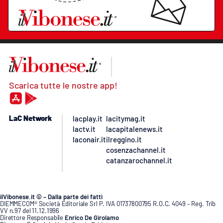
Scarica tutte le nostre app!
LaC Network
lacplay.it
lacitymag.it
lactv.it
lacapitalenews.it
laconair.it
ilreggino.it
cosenzachannel.it
catanzarochannel.it
ilVibonese.it © – Dalla parte dei fatti
DIEMMECOM® Società Editoriale Srl P. IVA 01737800795 R.O.C. 4049 – Reg. Trib
VV n.97 del 11.12.1996
Direttore Responsabile
Enrico De Girolamo