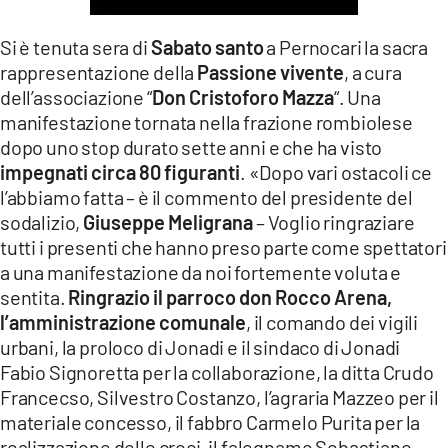
LACITYMAG.IT
Si è tenuta sera di
Sabato santo
a Pernocari la sacra
ILREGGINO.IT
rappresentazione della
Passione vivente
, a cura
dell’associazione “
Don Cristoforo Mazza
“. Una
COSENZACHANNEL.IT
manifestazione tornata nella frazione rombiolese
dopo uno stop durato sette anni e che ha visto
ILVIBONESE.IT
impegnati circa 80 figuranti
. «Dopo vari ostacoli ce
l’abbiamo fatta – è il commento del presidente del
CATANZAROCHANNEL.IT
sodalizio,
Giuseppe Meligrana
– Voglio ringraziare
LACAPITALENEWS.IT
tutti i presenti che hanno preso parte come spettatori
a una manifestazione da noi fortemente voluta e
sentita.
Ringrazio il parroco don Rocco Arena,
App
l’amministrazione comunale
, il comando dei vigili
ANDROID
urbani, la proloco di Jonadi e il sindaco di Jonadi
Fabio Signoretta per la collaborazione, la ditta Crudo
APPLE
Francecso, Silvestro Costanzo, l’agraria Mazzeo per il
materiale concesso, il fabbro Carmelo Purita per la
realizzazione delle croci, il falegname Sebastiano