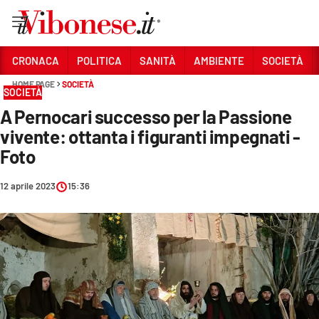
Vai
CRONACA
POLITICA
SANITÀ
AMBIENTE
SOCIETÀ
HOME PAGE
SOCIETÀ
Sezioni
SOCIETÀ
A Pernocari successo per la Passione
CRONACA
vivente: ottanta i figuranti impegnati -
POLITICA
Foto
SANITÀ
12 aprile 2023
15:36
AMBIENTE
SOCIETÀ
CULTURA
ECONOMIA E LAVORO