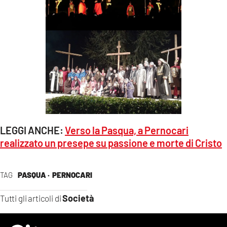
LEGGI ANCHE:
Verso la Pasqua, a Pernocari
realizzato un presepe su passione e morte di Cristo
TAG
PASQUA ·
PERNOCARI
Società
Tutti gli articoli di