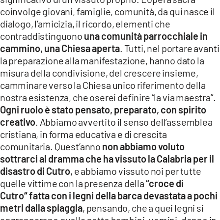
coinvolge giovani, famiglie, comunità, da qui nasce il
dialogo, l’amicizia, il ricordo, elementi che
contraddistinguono
una comunità parrocchiale in
cammino, una Chiesa aperta
. Tutti, nel portare avanti
la preparazione alla manifestazione, hanno dato la
misura della condivisione, del crescere insieme,
camminare verso la Chiesa unico riferimento della
nostra esistenza, che oserei definire “la via maestra”.
Ogni ruolo è stato pensato, preparato, con spirito
creativo
. Abbiamo avvertito il senso dell’assemblea
cristiana, in forma educativa e di crescita
comunitaria. Quest’anno
non abbiamo voluto
sottrarci al dramma che ha vissuto la Calabria per il
disastro di Cutro
, e abbiamo vissuto noi per tutte
quelle vittime con la presenza della
“croce di
Cutro“ fatta con i legni della barca devastata a pochi
metri dalla spiaggia
, pensando, che a quei legni si