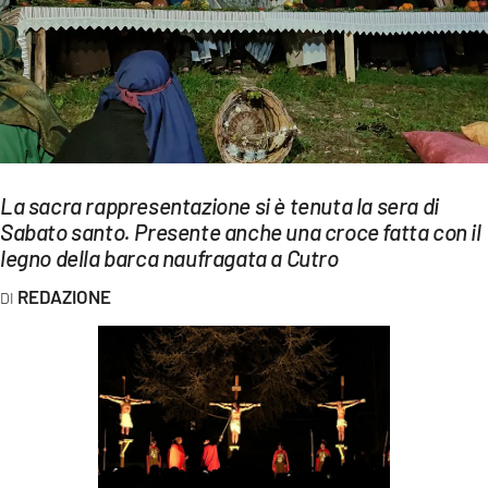
EVENTI
SPORT
Streaming
LAC TV
La sacra rappresentazione si è tenuta la sera di
LAC NETWORK
Sabato santo. Presente anche una croce fatta con il
legno della barca naufragata a Cutro
LAC ONAIR
REDAZIONE
LaC
Network
LACPLAY.IT
LACTV.IT
LACONAIR.IT