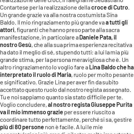
Contartese per la realizzazione della
croce di Cutro
.
Un grande grazie va alla nostra costumista Sina
Baldo. Il mio ringraziamento più grande va
a tutti gli
attori
, figuranti che hanno preso parte alla sacra
manifestazione, in particolare a
Daniele Pata, il
nostro Gesù
, che alla sua prima esperienza recitativa
ha dato il meglio di sé, stupendo tutti: a lui la mia più
grande stima, per la persona meravigliosa che è. Un
altro ringraziamento lo voglio fare a
Lina Baldo che ha
interpretato il ruolo di Maria
, ruolo per molto pesante
e significativo. Grazie Lina per aver fin da subito
accettato questo ruolo dal nostro regista assegnato.
Tu e noi sappiamo quanto sia stato difficile per te.
Voglio concludere,
al nostro regista Giuseppe Purita
va il mio immenso grazie
per essere riuscito a
coordinare tutto perfettamente, perché si sa, gestire
più di 80 persone
non è facile. A lui le mie