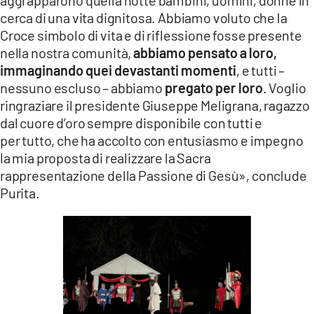
aggrapparono quella notte bambini, uomini, donne in
cerca di una vita dignitosa. Abbiamo voluto che la
Croce simbolo di vita e di riflessione fosse presente
nella nostra comunità,
abbiamo pensato a loro,
immaginando quei devastanti momenti
, e tutti –
nessuno escluso – abbiamo
pregato per loro
. Voglio
ringraziare il presidente Giuseppe Meligrana, ragazzo
dal cuore d’oro sempre disponibile con tutti e
per tutto, che ha accolto con entusiasmo e impegno
la mia proposta di realizzare la Sacra
rappresentazione della Passione di Gesù», conclude
Purita.