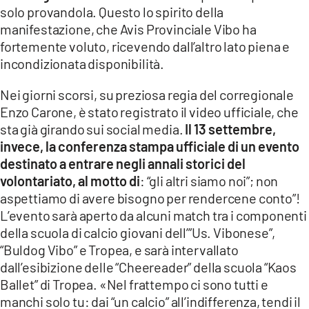
solo provandola. Questo lo spirito della
manifestazione, che Avis Provinciale Vibo ha
fortemente voluto, ricevendo dall’altro lato piena e
incondizionata disponibilità.
Nei giorni scorsi, su preziosa regia del corregionale
Enzo Carone, è stato registrato il video ufficiale, che
sta già girando sui social media.
Il 13 settembre,
invece, la conferenza stampa ufficiale di un evento
destinato a entrare negli annali storici del
volontariato, al motto di
: “gli altri siamo noi”; non
aspettiamo di avere bisogno per rendercene conto”!
L’evento sarà aperto da alcuni match tra i componenti
della scuola di calcio giovani dell’”Us. Vibonese”,
“Buldog Vibo” e Tropea, e sarà intervallato
dall’esibizione delle “Cheereader” della scuola “Kaos
Ballet” di Tropea. «Nel frattempo ci sono tutti e
manchi solo tu: dai “un calcio” all’indifferenza, tendi il