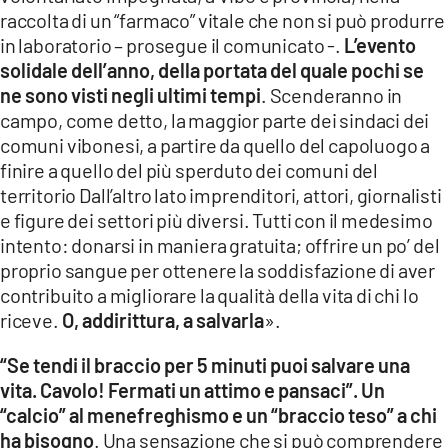
raccolta di un “farmaco” vitale che non si può produrre
in laboratorio – prosegue il comunicato -.
L’evento
solidale dell’anno, della portata del quale pochi se
ne sono visti negli ultimi tempi
. Scenderanno in
campo, come detto, la maggior parte dei sindaci dei
comuni vibonesi, a partire da quello del capoluogo a
finire a quello del più sperduto dei comuni del
territorio Dall’altro lato imprenditori, attori, giornalisti
e figure dei settori più diversi. Tutti con il medesimo
intento: donarsi in maniera gratuita; offrire un po’ del
proprio sangue per ottenere la soddisfazione di aver
contribuito a migliorare la qualità della vita di chi lo
riceve.
O, addirittura, a salvarla
».
“Se tendi il braccio per 5 minuti puoi salvare una
vita. Cavolo! Fermati un attimo e pansaci”. Un
“calcio” al menefreghismo e un “braccio teso” a chi
ha bisogno
. Una sensazione che si può comprendere