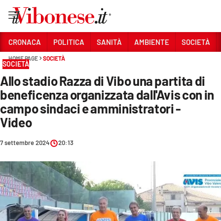
Vai
CRONACA
POLITICA
SANITÀ
AMBIENTE
SOCIETÀ
HOME PAGE
SOCIETÀ
Sezioni
SOCIETÀ
Allo stadio Razza di Vibo una partita di
CRONACA
beneficenza organizzata dall'Avis con in
POLITICA
campo sindaci e amministratori -
Video
SANITÀ
AMBIENTE
7 settembre 2024
20:13
SOCIETÀ
CULTURA
ECONOMIA E LAVORO