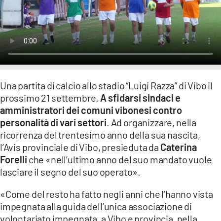
LACITYMAG.IT
ILREGGINO.IT
COSENZACHANNEL.IT
ILVIBONESE.IT
Una partita di calcio allo stadio “Luigi Razza” di Vibo il
prossimo 21 settembre.
A sfidarsi sindaci e
CATANZAROCHANNEL.IT
amministratori dei comuni vibonesi contro
LACAPITALENEWS.IT
personalità di vari settori
. Ad organizzare, nella
ricorrenza del trentesimo anno della sua nascita,
l’Avis provinciale di Vibo, presieduta da
Caterina
App
Forelli
che «nell’ultimo anno del suo mandato vuole
ANDROID
lasciare il segno del suo operato».
APPLE
«Come del resto ha fatto negli anni che l’hanno vista
impegnata alla guida dell’unica associazione di
volontariato impegnata, a Vibo e provincia, nella