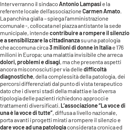
Interverranno il sindaco
Antonio Lampasi
e la
LACITYMAG.IT
referente locale dell’associazione
Carmen Amato
.
La panchina gialla – spiega l’amministrazione
ILREGGINO.IT
comunale -, collocata nel piazza antistante la sede
municipale, intende
contribuire a rompere il silenzio
COSENZACHANNEL.IT
e a sensibilizzare la cittadinanza
su una patologia
ILVIBONESE.IT
che accomuna circa
3 milioni di donne in Italia
e 176
milioni in Europa; una malattia invisibile che arreca
CATANZAROCHANNEL.IT
dolori, problemi e disagi
, ma che presenta aspetti
ancora misconosciuti per via delle
difficoltà
LACAPITALENEWS.IT
diagnostiche
, della complessità della patologia, dei
percorsi differenziati dal punto di vista terapeutico
App
dato che i diversi stadi della malattia e la diversa
ANDROID
tipologia delle pazienti richiedono approcci e
trattamenti diversificati.
L’associazione “La voce di
APPLE
una è la voce di tutte”
, diffusa a livello nazionale,
porta avanti i progetti mirati a rompere il silenzio e
dare voce ad una patologia
considerata cronica ed