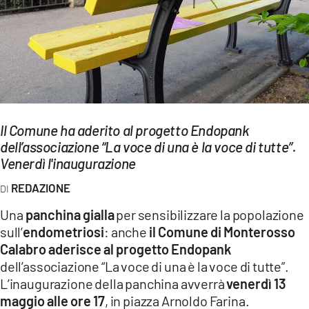
EVENTI
SPORT
Streaming
LAC TV
Il Comune ha aderito al progetto Endopank
LAC NETWORK
dell’associazione “La voce di una è la voce di tutte”.
Venerdì l'inaugurazione
LAC ONAIR
REDAZIONE
LaC
Una
panchina gialla
per sensibilizzare la popolazione
Network
sull’
endometriosi
: anche
il Comune di Monterosso
LACPLAY.IT
Calabro aderisce al progetto Endopank
dell’associazione “La voce di una è la voce di tutte”.
LACTV.IT
L’inaugurazione della panchina avverrà
venerdì 13
LACONAIR.IT
maggio alle ore 17
, in piazza Arnoldo Farina.