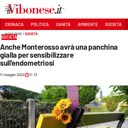
Vai
CRONACA
POLITICA
SANITÀ
AMBIENTE
SOCIETÀ
HOME PAGE
SOCIETÀ
Sezioni
SOCIETÀ
Anche Monterosso avrà una panchina
CRONACA
gialla per sensibilizzare
POLITICA
sull'endometriosi
SANITÀ
11 maggio 2022
11:13
AMBIENTE
SOCIETÀ
CULTURA
ECONOMIA E LAVORO