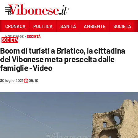
Vai
CRONACA
POLITICA
SANITÀ
AMBIENTE
SOCIETÀ
HOME PAGE
SOCIETÀ
Sezioni
SOCIETÀ
Boom di turisti a Briatico, la cittadina
CRONACA
del Vibonese meta prescelta dalle
POLITICA
famiglie -Video
SANITÀ
30 luglio 2021
09:10
AMBIENTE
SOCIETÀ
CULTURA
ECONOMIA E LAVORO