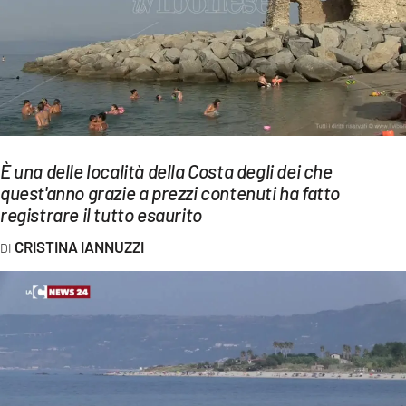
EVENTI
SPORT
Streaming
LAC TV
È una delle località della Costa degli dei che
LAC NETWORK
quest'anno grazie a prezzi contenuti ha fatto
registrare il tutto esaurito
LAC ONAIR
CRISTINA IANNUZZI
LaC
Network
LACPLAY.IT
LACTV.IT
LACONAIR.IT