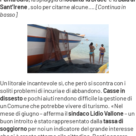
Sant’Irene
, solo per citarne alcune….
[Continua in
basso]
Un litorale incantevole sì, che però si scontra con i
soliti problemi di incuria e di abbandono.
Casse in
dissesto
e pochi aiuti rendono difficile la gestione di
un Comune che potrebbe vivere di turismo. «Nel
mese di giugno – afferma il
sindaco Lidio Vallone
– un
buon introito è stato rappresentato dalla
tassa di
soggiorno
per noi un indicatore del grande interesse
che si è creato attorno alla cittadina. Basti pensare –