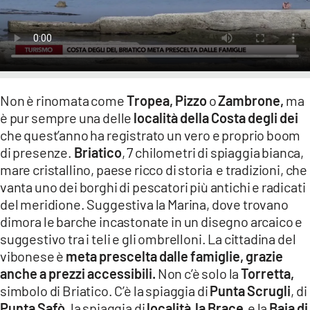
LACITYMAG.IT
ILREGGINO.IT
COSENZACHANNEL.IT
Non è rinomata come
Tropea, Pizzo
o
Zambrone,
ma
ILVIBONESE.IT
è pur sempre una delle
località della Costa degli dei
che quest’anno ha registrato un vero e proprio boom
CATANZAROCHANNEL.IT
di presenze.
Briatico
, 7 chilometri di spiaggia bianca,
LACAPITALENEWS.IT
mare cristallino, paese ricco di storia e tradizioni, che
vanta uno dei borghi di pescatori più antichi e radicati
del meridione. Suggestiva la Marina, dove trovano
App
dimora le barche incastonate in un disegno arcaico e
ANDROID
suggestivo tra i teli e gli ombrelloni. La cittadina del
vibonese è
meta prescelta dalle famiglie, grazie
APPLE
anche a prezzi accessibili.
Non c’è solo la
Torretta,
simbolo di Briatico. C’è la spiaggia di
Punta Scrugli
, di
Punta Safò,
la spiaggia di
località la Brace
e la
Baia di