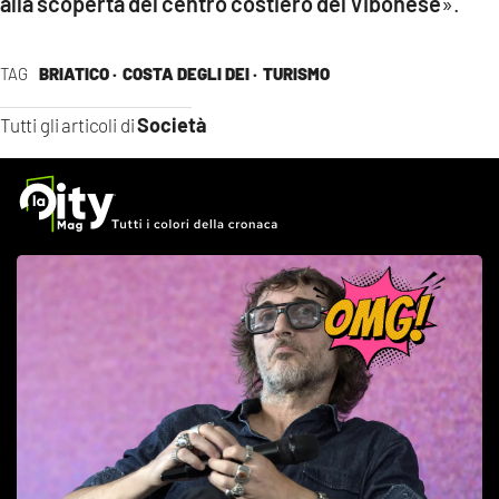
alla scoperta del centro costiero del Vibonese
».
TAG
BRIATICO ·
COSTA DEGLI DEI ·
TURISMO
Società
Tutti gli articoli di