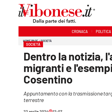
Sezioni
CRONACA
POLITICA
Cronaca
HOME PAGE
SOCIETÀ
SOCIETÀ
Politica
Dentro la notizia, 
Sanità
migranti e l'esempi
Ambiente
Cosentino
Società
Appuntamento con la trasmissione targata
Cultura
terrestre
Economia e Lavoro
22 aprile 2024
12:07