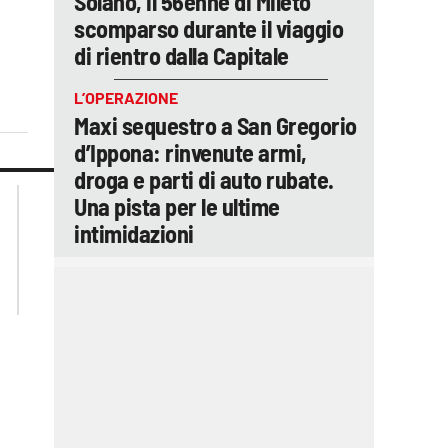
Solano, il 56enne di Mileto
scomparso durante il viaggio
di rientro dalla Capitale
L’OPERAZIONE
Maxi sequestro a San Gregorio
d’Ippona: rinvenute armi,
droga e parti di auto rubate.
lacplay.it
lacitymag.it
Una pista per le ultime
lactv.it
lacapitalenews.it
intimidazioni
laconair.it
ilreggino.it
cosenzachannel.it
catanzarochannel.it