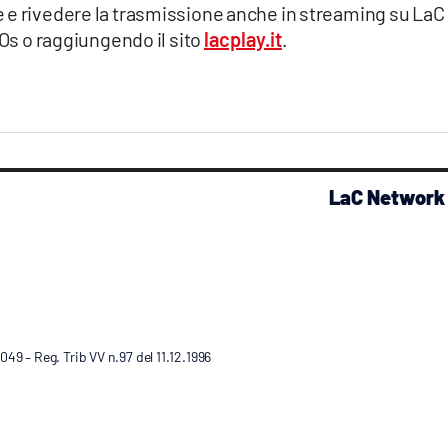
e e rivedere la trasmissione anche in streaming su LaC
iOs o raggiungendo il sito
lacplay.it
.
LaC Network
9 – Reg. Trib VV n.97 del 11.12.1996