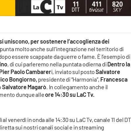
i uniscono, per sostenere l’accoglienza dei
punta molto anche sull’integrazione nel territorio di
dopo essere scappate da guerre o fame. È l’esempio di
ino
, di cui parleremo nella puntata odierna di
Dentro la
Pier Paolo Cambarer
i, inviato sul posto
Salvatore
ico Bongiorno,
presidente di “Harmonia”,
Francesca
o
Salvatore Magarò
. In collegamento anche il
amento dunque alle
ore 14:30 su LaC Tv.
ì al venerdì in onda alle 14:30 su LaC Tv, canale 11 del DT
diretta sui nostri canali social e in streaming