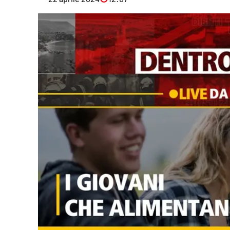
Eventi
Sport
Streaming
LaC TV
Lac Network
LaC OnAir
LaC
Network
lacplay.it
lactv.it