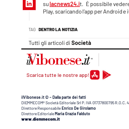
su
lacnews24.i
t. È possibile veder
Apple
Play, scaricando l’app per Android e 
TAG
DENTRO LA NOTIZIA
Vai
Tutti gli articoli di
Società
Scarica tutte le nostre app!
ilVibonese.it © – Dalla parte dei fatti
DIEMMECOM® Società Editoriale Srl P. IVA 01737800795 R.O.C. 404
Direttore Responsabile
Enrico De Girolamo
Direttore Editoriale
Maria Grazia Falduto
www.diemmecom.it