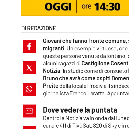
laconair.it
lacitymag.it
REDAZIONE
ilreggino.it
Giovani che fanno fronte comune, s
migrant
i. Un esempio virtuoso, che 
cosenzachannel.it
queste persone venute da lontano, 
alcuni ragazzi di
Castiglione Cosent
ilvibonese.it
Notizia
. In studio come di consueto
catanzarochannel.it
Bruno che avrà come ospiti Domen
Preite
della locale Prociv e il sindac
lacapitalenews.it
giornalista Franco Laratta. Appunt
Dove vedere la puntata
App
Dentro la Notizia va in onda dal luned
Android
canale 411 di TivùSat, 820 di Sky e in 