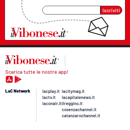
Iscriviti
Scarica tutte le nostre app!
LaC Network
lacplay.it
lacitymag.it
lactv.it
lacapitalenews.it
laconair.it
ilreggino.it
cosenzachannel.it
catanzarochannel.it