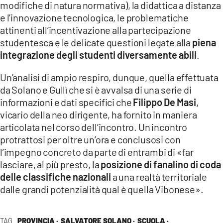
modifiche di natura normativa), la didattica a distanza
e l’innovazione tecnologica, le problematiche
attinenti all’incentivazione alla partecipazione
studentesca e le delicate questioni legate alla
piena
integrazione degli studenti diversamente abili
.
Un’analisi di ampio respiro, dunque, quella effettuata
da Solano e Gullì che si è avvalsa di una serie di
informazioni e dati specifici che
Filippo De Masi
,
vicario della neo dirigente, ha fornito in maniera
articolata nel corso dell’incontro. Un incontro
protrattosi per oltre un’ora e conclusosi con
l’impegno concreto da parte di entrambi di «far
lasciare, al più presto, la
posizione di fanalino di coda
delle classifiche nazionali
a una realtà territoriale
dalle grandi potenzialità qual è quella Vibonese».
TAG
PROVINCIA ·
SALVATORE SOLANO ·
SCUOLA ·