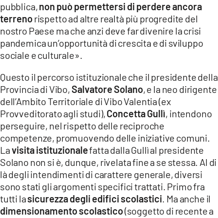
pubblica,
non può permettersi di perdere ancora
LACITYMAG.IT
terreno
rispetto ad altre realtà più progredite del
nostro Paese ma che anzi deve far divenire la crisi
ILREGGINO.IT
pandemica un’opportunità di crescita e di sviluppo
sociale e culturale».
COSENZACHANNEL.IT
ILVIBONESE.IT
Questo il percorso istituzionale che il presidente della
Provincia di Vibo,
Salvatore Solano
, e la neo dirigente
CATANZAROCHANNEL.IT
dell’Ambito Territoriale di Vibo Valentia (ex
Provveditorato agli studi),
Concetta Gullì
, intendono
LACAPITALENEWS.IT
perseguire, nel rispetto delle reciproche
competenze, promuovendo delle iniziative comuni.
App
La
visita istituzionale
fatta dalla Gullì al presidente
Solano non si è, dunque, rivelata fine a se stessa. Al di
ANDROID
là degli intendimenti di carattere generale, diversi
APPLE
sono stati gli argomenti specifici trattati. Primo fra
tutti la
sicurezza degli edifici scolastici
. Ma anche il
dimensionamento scolastico
(soggetto di recente a