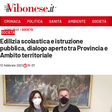
Vai
CRONACA
POLITICA
SANITÀ
AMBIENTE
SOCIETÀ
HOME PAGE
SOCIETÀ
Sezioni
SOCIETÀ
Edilizia scolastica e istruzione
CRONACA
pubblica, dialogo aperto tra Provincia e
POLITICA
Ambito territoriale
SANITÀ
12 febbraio 2021
15:07
AMBIENTE
SOCIETÀ
CULTURA
ECONOMIA E LAVORO