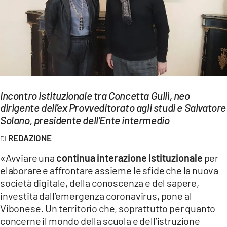
EVENTI
SPORT
Streaming
LAC TV
Incontro istituzionale tra Concetta Gullì, neo
LAC NETWORK
dirigente dell’ex Provveditorato agli studi e Salvatore
Solano, presidente dell’Ente intermedio
LAC ONAIR
REDAZIONE
LaC
«Avviare una
continua interazione istituzionale
per
Network
elaborare e affrontare assieme le sfide che la nuova
LACPLAY.IT
società digitale, della conoscenza e del sapere,
investita dall’emergenza coronavirus, pone al
LACTV.IT
Vibonese. Un territorio che, soprattutto per quanto
LACONAIR.IT
concerne il mondo della scuola e dell’istruzione