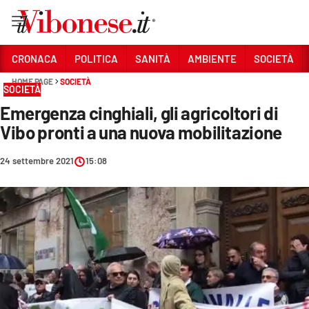
Vai
CRONACA
POLITICA
SANITÀ
AMBIENTE
SOCIETÀ
HOME PAGE
SOCIETÀ
Sezioni
SOCIETÀ
Emergenza cinghiali, gli agricoltori di
CRONACA
Vibo pronti a una nuova mobilitazione
POLITICA
24 settembre 2021
15:08
SANITÀ
AMBIENTE
SOCIETÀ
CULTURA
ECONOMIA E LAVORO