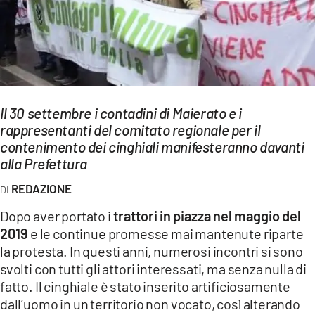
EVENTI
SPORT
Streaming
LAC TV
Il 30 settembre i contadini di Maierato e i
rappresentanti del comitato regionale per il
LAC NETWORK
contenimento dei cinghiali manifesteranno davanti
alla Prefettura
LAC ONAIR
REDAZIONE
LaC
Dopo aver portato i
trattori in piazza nel maggio del
Network
2019
e le continue promesse mai mantenute riparte
LACPLAY.IT
la protesta. In questi anni, numerosi incontri si sono
svolti con tutti gli attori interessati, ma senza nulla di
LACTV.IT
fatto. Il cinghiale è stato inserito artificiosamente
dall’uomo in un territorio non vocato, così alterando
LACONAIR.IT