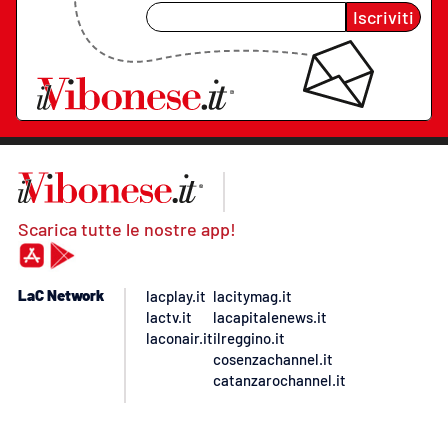
Iscriviti
Scarica tutte le nostre app!
LaC Network
lacplay.it
lacitymag.it
lactv.it
lacapitalenews.it
laconair.it
ilreggino.it
cosenzachannel.it
catanzarochannel.it