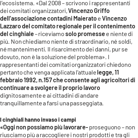
l’ecosistema. «Dal 2008 – scrivono i rappresentanti
LACITYMAG.IT
dei comitati organizzatori,
Vincenzo Griffo
dell’associazione contadini Maierato
e
Vincenzo
ILREGGINO.IT
Lazzaro del comitato regionale per il contenimento
del cinghiale
– riceviamo
solo promesse
e niente di
COSENZACHANNEL.IT
più. Non chiediamo niente di straordinario, né soldi,
ILVIBONESE.IT
né mantenimenti. Il risarcimento dei danni, pur se
dovuto, non è la soluzione del problema». I
CATANZAROCHANNEL.IT
rappresentanti dei comitati organizzatori chiedono
pertanto che venga applicata l’attuale
legge, 11
LACAPITALENEWS.IT
febbraio 1992, n.157 che consente agli agricoltori di
continuare a svolgere il proprio lavoro
App
dignitosamente e ai cittadini di andare
tranquillamente a farsi una passeggiata.
ANDROID
APPLE
I cinghiali hanno invaso i campi
«Oggi non possiamo più lavorare-
proseguono – non
riusciamo più a raccogliere i nostri prodotti e tra gli