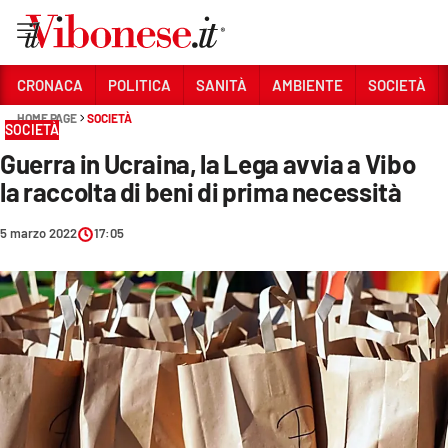
Vai
CRONACA
POLITICA
SANITÀ
AMBIENTE
SOCIETÀ
HOME PAGE
SOCIETÀ
Sezioni
SOCIETÀ
Guerra in Ucraina, la Lega avvia a Vibo
CRONACA
la raccolta di beni di prima necessità
POLITICA
5 marzo 2022
17:05
SANITÀ
AMBIENTE
SOCIETÀ
CULTURA
ECONOMIA E LAVORO