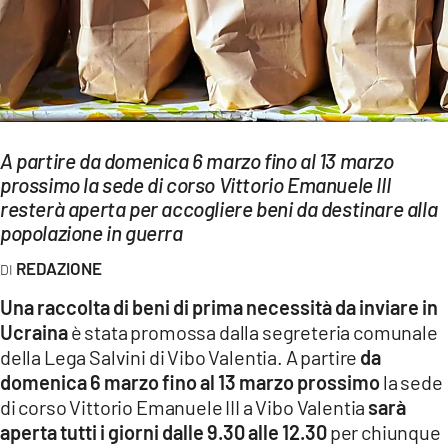
EVENTI
SPORT
Streaming
LAC TV
A partire da domenica 6 marzo fino al 13 marzo
prossimo la sede di corso Vittorio Emanuele III
LAC NETWORK
resterà aperta per accogliere beni da destinare alla
popolazione in guerra
LAC ONAIR
REDAZIONE
LaC
Una raccolta di beni di prima necessità da inviare in
Network
Ucraina
è stata promossa dalla segreteria comunale
LACPLAY.IT
della Lega Salvini di Vibo Valentia. A partire
da
domenica 6 marzo fino al 13 marzo prossimo
la sede
LACTV.IT
di corso Vittorio Emanuele III a Vibo Valentia
sarà
aperta tutti i giorni dalle 9.30 alle 12.30
per chiunque
LACONAIR.IT