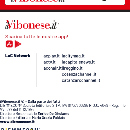
Scarica tutte le nostre app!
LaC Network
lacplay.it
lacitymag.it
lactv.it
lacapitalenews.it
laconair.it
ilreggino.it
cosenzachannel.it
catanzarochannel.it
ilVibonese.it © – Dalla parte dei fatti
DIEMMECOM® Società Editoriale Srl P. IVA 01737800795 R.O.C. 4049 – Reg. Trib
VV n.97 del 11.12.1996
Direttore Responsabile
Enrico De Girolamo
Direttore Editoriale
Maria Grazia Falduto
www.diemmecom.it