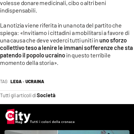
volesse donare medicinali, cibo o altri beni
LACITYMAG.IT
indispensabili.
ILREGGINO.IT
La notizia viene riferita in una nota del partito che
spiega: «Invitiamo i cittadini a mobilitarsi a favore di
COSENZACHANNEL.IT
una causa che deve vederci tutti uniti in
uno sforzo
ILVIBONESE.IT
collettivo teso a lenire le immani sofferenze che sta
patendo il popolo ucraino
in questo terribile
CATANZAROCHANNEL.IT
momento della storia».
LACAPITALENEWS.IT
TAG
LEGA ·
UCRAINA
App
Società
Tutti gli articoli di
ANDROID
APPLE