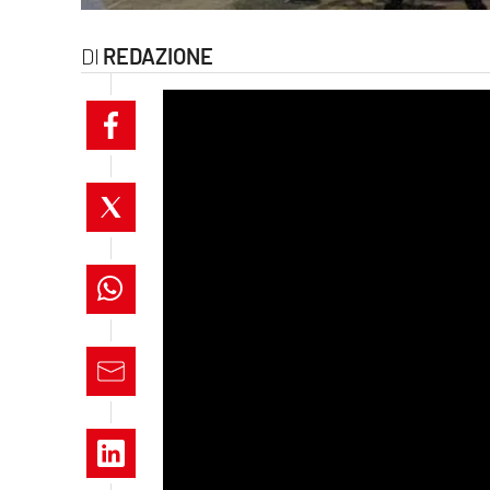
laconair.it
REDAZIONE
lacitymag.it
ilreggino.it
cosenzachannel.it
ilvibonese.it
catanzarochannel.it
lacapitalenews.it
App
Android