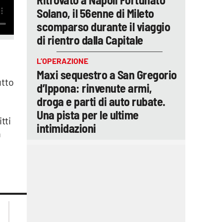
Solano, il 56enne di Mileto
scomparso durante il viaggio
di rientro dalla Capitale
L’OPERAZIONE
Maxi sequestro a San Gregorio
utto
d’Ippona: rinvenute armi,
droga e parti di auto rubate.
o
Una pista per le ultime
itti
intimidazioni
n
lacplay.it
lacitymag.it
lactv.it
lacapitalenews.it