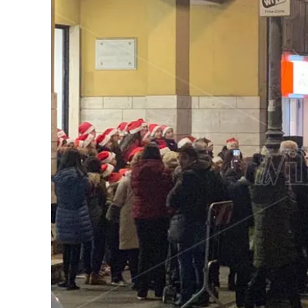
Eventi
Sport
Streaming
LaC TV
Lac Network
LaC OnAir
LaC
Network
lacplay.it
lactv.it