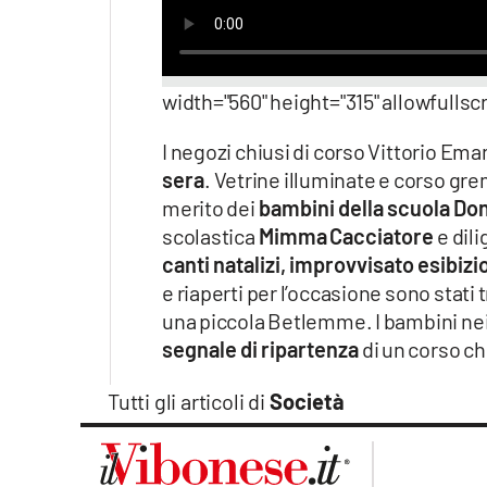
Apple
width="560" height="315" allowfullsc
Vai
I negozi chiusi di corso Vittorio Eman
sera
. Vetrine illuminate e corso gr
merito dei
bambini della scuola Do
scolastica
Mimma
Cacciatore
e dil
canti natalizi, improvvisato esibizio
e riaperti per l’occasione sono stati
una piccola Betlemme. I bambini nei
segnale di ripartenza
di un corso ch
Tutti gli articoli di
Società