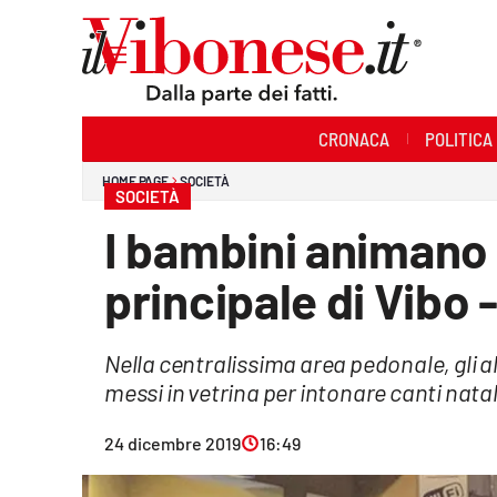
Sezioni
CRONACA
POLITICA
Cronaca
HOME PAGE
SOCIETÀ
SOCIETÀ
Politica
I bambini animano 
Sanità
principale di Vibo 
Ambiente
Nella centralissima area pedonale, gli a
Società
messi in vetrina per intonare canti natal
Cultura
24 dicembre 2019
16:49
Economia e Lavoro