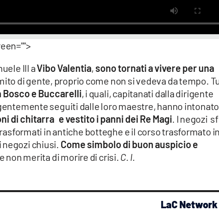
reen="">
uele III a
Vibo Valentia
,
sono tornati a vivere per una
emito di gente, proprio come non si vedeva da tempo. T
n Bosco e Buccarelli
, i quali, capitanati dalla dirigente
igentemente seguiti dalle loro maestre, hanno intonat
ni di chitarra e vestito i panni dei Re Magi
. I negozi sf
 trasformati in antiche botteghe e il corso trasformato i
 negozi chiusi.
Come simbolo di buon auspicio e
e non merita di morire di crisi.
C. I.
LaC Network