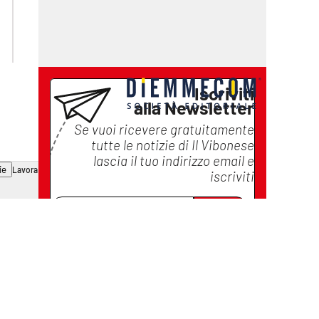
laconair.it
ilreggino.it
cosenzachannel.it
catanzarochannel.it
Iscriviti
alla Newsletter
Se vuoi ricevere gratuitamente
tutte le notizie di
Il Vibonese
lascia il tuo indirizzo email e
ie
Lavora con noi
iscriviti
Iscriviti