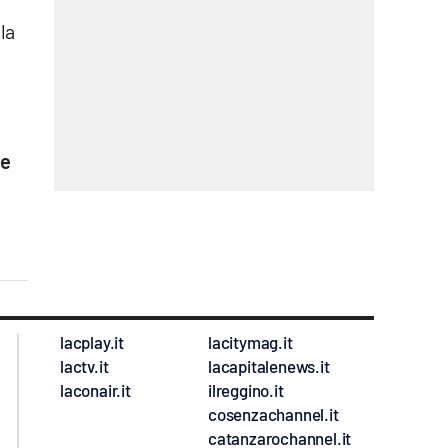
la
ne
lacplay.it
lacitymag.it
lactv.it
lacapitalenews.it
laconair.it
ilreggino.it
cosenzachannel.it
catanzarochannel.it