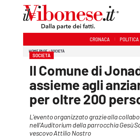
Sezioni
CRONACA
POLITICA
Cronaca
HOME PAGE
SOCIETÀ
SOCIETÀ
Politica
Il Comune di Jonad
Sanità
assieme agli anzia
Ambiente
per oltre 200 pers
Società
L'evento organizzato grazie alla collabor
Cultura
nell'Auditorium della parrocchia Gesù S
Economia e Lavoro
vescovo Attilio Nostro