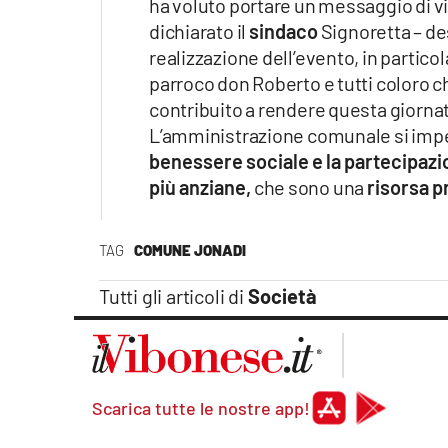
ha voluto portare un messaggio di v
dichiarato il
sindaco
Signoretta – d
realizzazione dell’evento, in particola
parroco don Roberto e tutti coloro ch
contribuito a rendere questa giorna
L’amministrazione comunale si imp
benessere sociale e la partecipazione
più anziane,
che sono una
risorsa p
TAG
COMUNE JONADI
Tutti gli articoli di
Società
Scarica tutte le nostre app!