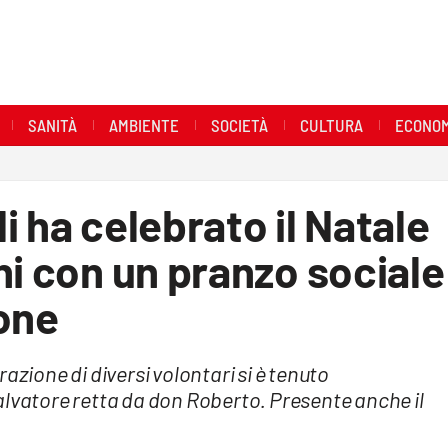
SANITÀ
AMBIENTE
SOCIETÀ
CULTURA
ECONOM
i ha celebrato il Natale
ni con un pranzo sociale
one
azione di diversi volontari si è tenuto
alvatore retta da don Roberto. Presente anche il