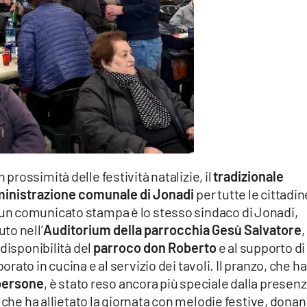
 prossimità delle festività natalizie, il
tradizionale
inistrazione comunale di Jonadi
per tutte le cittadin
in un comunicato stampa è lo stesso sindaco di Jonadi,
uto nell’
Auditorium della parrocchia Gesù Salvatore
,
disponibilità del
parroco don Roberto
e al supporto di
rato in cucina e al servizio dei tavoli. Il pranzo, che ha
 persone
, è stato reso ancora più speciale dalla presen
, che ha allietato la giornata con melodie festive, dona