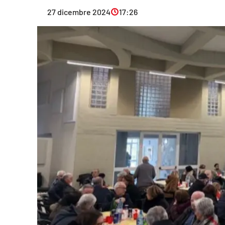
Eventi
27 dicembre 2024
17:26
Sport
Streaming
LaC TV
Lac Network
LaC OnAir
LaC
Network
lacplay.it
lactv.it