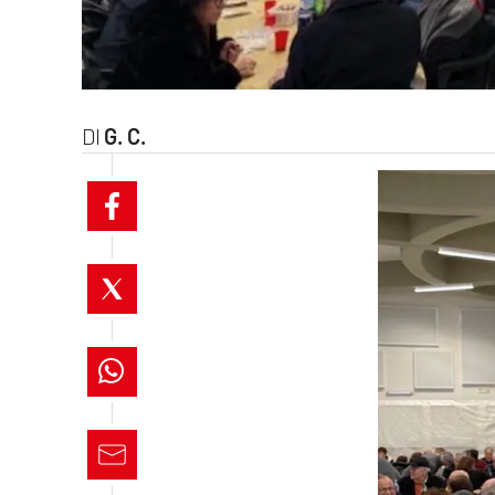
laconair.it
lacitymag.it
G. C.
ilreggino.it
cosenzachannel.it
ilvibonese.it
catanzarochannel.it
lacapitalenews.it
App
Android