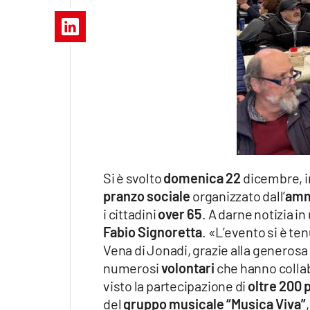
Apple
Vai
Si è svolto
domenica 22
dicembre, in
pranzo sociale
organizzato dall’
amm
i cittadini
over 65
. A darne notizia 
Fabio Signoretta
. «L’evento si è ten
Vena di Jonadi, grazie alla generosa 
numerosi
volontari
che hanno collabo
visto la partecipazione di
oltre 200
del
gruppo musicale “Musica Viva”