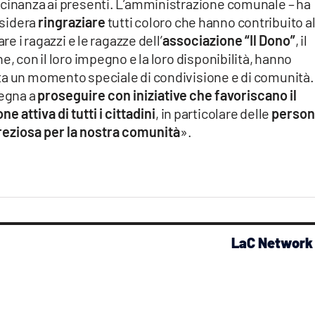
icinanza ai presenti. L’amministrazione comunale – ha
esidera
ringraziare
tutti coloro che hanno contribuito al
re i ragazzi e le ragazze dell’
associazione “Il Dono”
, il
e, con il loro impegno e la loro disponibilità, hanno
ta un momento speciale di condivisione e di comunità.
egna a
proseguire con iniziative che favoriscano il
 attiva di tutti i cittadini
, in particolare delle
perso
reziosa per la nostra comunità
».
LaC Network