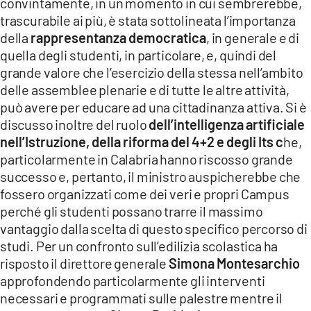
convintamente, in un momento in cui sembrerebbe,
trascurabile ai più, è stata sottolineata l’importanza
della
rappresentanza democratica
, in generale e di
quella degli studenti, in particolare, e, quindi del
grande valore che l’esercizio della stessa nell’ambito
delle assemblee plenarie e di tutte le altre attività,
può avere per educare ad una cittadinanza attiva. Si è
discusso inoltre del ruolo
dell’intelligenza artificiale
nell’Istruzione, della riforma del 4+2 e degli Its c
he,
particolarmente in Calabria hanno riscosso grande
successo e, pertanto, il ministro auspicherebbe che
fossero organizzati come dei veri e propri Campus
perché gli studenti possano trarre il massimo
vantaggio dalla scelta di questo specifico percorso di
studi. Per un confronto sull’edilizia scolastica ha
risposto il direttore generale
Simona Montesarchio
approfondendo particolarmente gli interventi
necessari e programmati sulle palestre mentre il