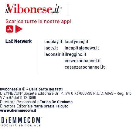
Scarica tutte le nostre app!
LaC Network
lacplay.it
lacitymag.it
lactv.it
lacapitalenews.it
laconair.it
ilreggino.it
cosenzachannel.it
catanzarochannel.it
ilVibonese.it © – Dalla parte dei fatti
DIEMMECOM® Società Editoriale Srl P. IVA 01737800795 R.O.C. 4049 – Reg. Trib
VV n.97 del 11.12.1996
Direttore Responsabile
Enrico De Girolamo
Direttore Editoriale
Maria Grazia Falduto
www.diemmecom.it