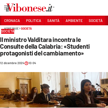
Vai
CRONACA
POLITICA
SANITÀ
AMBIENTE
SOCIETÀ
HOME PAGE
SOCIETÀ
Sezioni
SOCIETÀ
Il ministro Valditara incontra le
CRONACA
Consulte della Calabria: «Studenti
POLITICA
protagonisti del cambiamento»
SANITÀ
12 dicembre 2024
10:04
AMBIENTE
SOCIETÀ
CULTURA
ECONOMIA E LAVORO