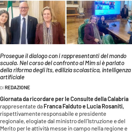
EVENTI
SPORT
Streaming
LAC TV
Prosegue il dialogo con i rappresentanti del mondo
LAC NETWORK
scuola. Nel corso del confronto al Mim si è parlato
della riforma degli Its, edilizia scolastica, intelligenza
LAC ONAIR
artificiale
LaC
REDAZIONE
Network
Giornata da ricordare per le Consulte della Calabria
LACPLAY.IT
rappresentate da
Franca Falduto e Lucia Rosaniti,
rispettivamente responsabile e presidente
LACTV.IT
regionale, elogiate dal ministro dell’Istruzione e del
LACONAIR.IT
Merito per le attività messe in campo nella regione e