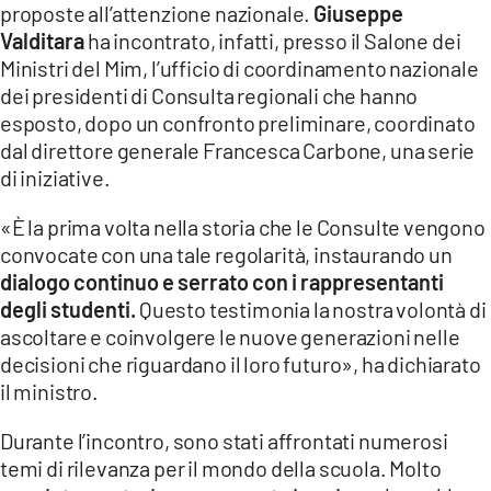
proposte all’attenzione nazionale.
Giuseppe
LACITYMAG.IT
Valditara
ha incontrato, infatti, presso il Salone dei
Ministri del Mim, l’ufficio di coordinamento nazionale
ILREGGINO.IT
dei presidenti di Consulta regionali che hanno
esposto, dopo un confronto preliminare, coordinato
COSENZACHANNEL.IT
dal direttore generale Francesca Carbone, una serie
ILVIBONESE.IT
di iniziative.
CATANZAROCHANNEL.IT
«È la prima volta nella storia che le Consulte vengono
convocate con una tale regolarità, instaurando un
LACAPITALENEWS.IT
dialogo continuo e serrato con i rappresentanti
degli studenti.
Questo testimonia la nostra volontà di
App
ascoltare e coinvolgere le nuove generazioni nelle
decisioni che riguardano il loro futuro», ha dichiarato
ANDROID
il ministro.
APPLE
Durante l’incontro, sono stati affrontati numerosi
temi di rilevanza per il mondo della scuola. Molto