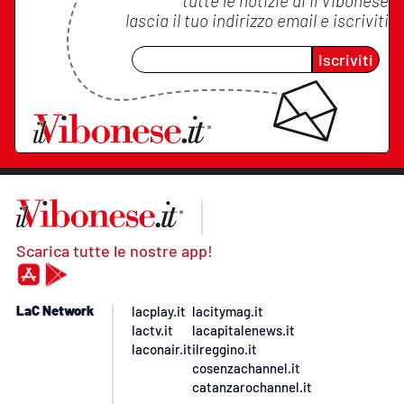
tutte le notizie di
Il Vibonese
lascia il tuo indirizzo email e iscriviti
Iscriviti
Scarica tutte le nostre app!
LaC Network
lacplay.it
lacitymag.it
lactv.it
lacapitalenews.it
laconair.it
ilreggino.it
cosenzachannel.it
catanzarochannel.it