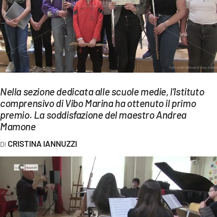
EVENTI
SPORT
Streaming
LAC TV
Nella sezione dedicata alle scuole medie, l’Istituto
LAC NETWORK
comprensivo di Vibo Marina ha ottenuto il primo
premio. La soddisfazione del maestro Andrea
LAC ONAIR
Mamone
LaC
CRISTINA IANNUZZI
Network
LACPLAY.IT
LACTV.IT
LACONAIR.IT