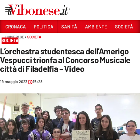
Vai
CRONACA
POLITICA
SANITÀ
AMBIENTE
SOCIETÀ
HOME PAGE
SOCIETÀ
Sezioni
SOCIETÀ
L’orchestra studentesca dell’Amerigo
CRONACA
Vespucci trionfa al Concorso Musicale
POLITICA
città di Filadelfia – Video
SANITÀ
19 maggio 2023
15:28
AMBIENTE
SOCIETÀ
CULTURA
ECONOMIA E LAVORO