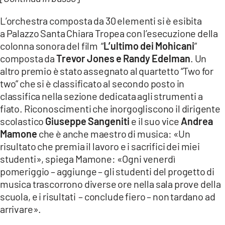
L’orchestra composta da 30 elementi si è esibita
a Palazzo Santa Chiara Tropea con l’esecuzione della
colonna sonora del film “
L’ultimo dei Mohicani
”
composta da
Trevor Jones e Randy Edelman
. Un
altro premio è stato assegnato al quartetto “Two for
two” che si è classificato al secondo posto in
classifica nella sezione dedicata agli strumenti a
fiato. Riconoscimenti che inorgogliscono il dirigente
scolastico
Giuseppe Sangeniti
e il suo vice
Andrea
Mamone
che è anche maestro di musica: «Un
risultato che premia il lavoro e i sacrifici dei miei
studenti», spiega Mamone: «Ogni venerdì
pomeriggio – aggiunge – gli studenti del progetto di
musica trascorrono diverse ore nella sala prove della
scuola, e i risultati – conclude fiero – non tardano ad
arrivare».