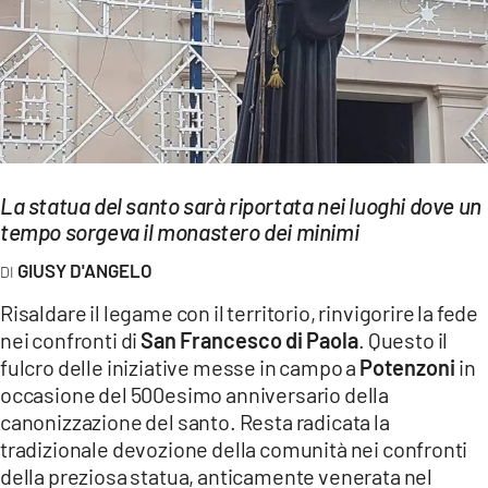
EVENTI
SPORT
Streaming
LAC TV
La statua del santo sarà riportata nei luoghi dove un
LAC NETWORK
tempo sorgeva il monastero dei minimi
LAC ONAIR
GIUSY D'ANGELO
Risaldare il legame con il territorio, rinvigorire la fede
LaC
nei confronti di
San Francesco di Paola
. Questo il
Network
fulcro delle iniziative messe in campo a
Potenzoni
in
LACPLAY.IT
occasione del 500esimo anniversario della
canonizzazione del santo. Resta radicata la
LACTV.IT
tradizionale devozione della comunità nei confronti
LACONAIR.IT
della preziosa statua, anticamente venerata nel