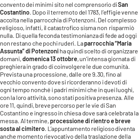
convento dei minimi sito nel comprensorio di
San
LACITYMAG.IT
Costantino
. Dopo il terremoto del 1783, l’effigie venne
accolta nella parrocchia di Potenzoni. Del complesso
ILREGGINO.IT
religioso, infatti, il catastrofico sisma non risparmiò
COSENZACHANNEL.IT
nulla. Di quella feconda testimonianza di fede ad oggi
non restano che pochi ruderi. La
parrocchia “Maria
ILVIBONESE.IT
Assunta” di Potenzoni
ha quindi scelto di organizzare
domani,
domenica 13 ottobre
, un’intensa giornata di
CATANZAROCHANNEL.IT
preghiera in grado di coinvolgere le due comunità.
Prevista una processione, dalle ore 9.30, fino al
LACAPITALENEWS.IT
vecchio convento dove si ricorderanno i devoti di
ogni tempo nonché i padri minimi che in quei luoghi,
App
con la loro attività, sono stati positiva presenza. Alle
ANDROID
ore 11, quindi, breve percorso per le vie di San
Costantino e ingresso in chiesa dove sarà celebrata la
APPLE
messa. Al termine,
processione di rientro e breve
sosta al cimitero
. L’appuntamento religioso diventa
anche momento rievocativo della traslazione della