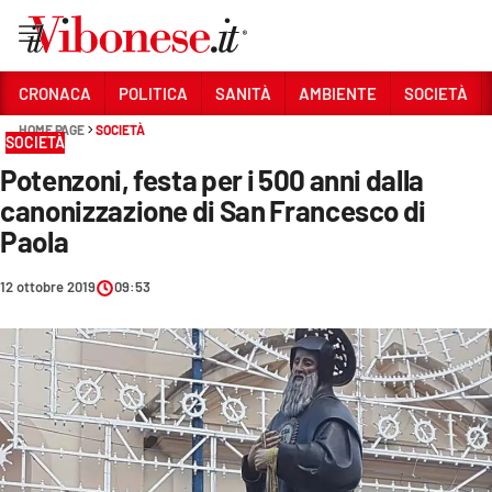
Vai
CRONACA
POLITICA
SANITÀ
AMBIENTE
SOCIETÀ
HOME PAGE
SOCIETÀ
Sezioni
SOCIETÀ
Potenzoni, festa per i 500 anni dalla
CRONACA
canonizzazione di San Francesco di
POLITICA
Paola
SANITÀ
12 ottobre 2019
09:53
AMBIENTE
SOCIETÀ
CULTURA
ECONOMIA E LAVORO