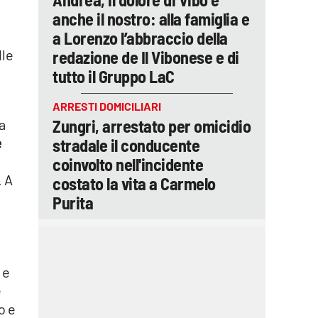
anche il nostro: alla famiglia e
a Lorenzo l’abbraccio della
lle
redazione de Il Vibonese e di
tutto il Gruppo LaC
ARRESTI DOMICILIARI
Zungri, arrestato per omicidio
a
e
stradale il conducente
coinvolto nell'incidente
. A
costato la vita a Carmelo
Purita
 e
e
o e