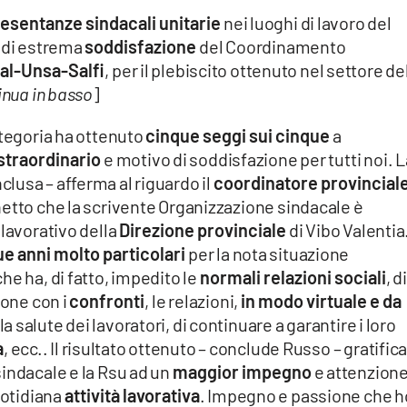
esentanze sindacali unitarie
nei luoghi di lavoro del
e di estrema
soddisfazione
del Coordinamento
al-Unsa-Salfi
, per il plebiscito ottenuto nel settore de
inua in basso
]
ategoria ha ottenuto
cinque seggi sui cinque
a
straordinario
e motivo di soddisfazione per tutti noi. L
lusa – afferma al riguardo il
coordinatore provincial
netto che la scrivente Organizzazione sindacale è
lavorativo della
Direzione provinciale
di Vibo Valentia
ue anni molto particolari
per la nota situazione
he ha, di fatto, impedito le
normali relazioni sociali
, di
ione con i
confronti
, le relazioni,
in modo virtuale e da
e la salute dei lavoratori, di continuare a garantire i loro
à
, ecc.. Il risultato ottenuto – conclude Russo – gratifica
indacale e la Rsu ad un
maggior impegno
e attenzion
uotidiana
attività lavorativa
. Impegno e passione che h