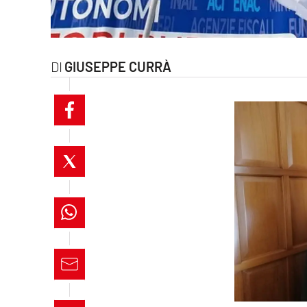
laconair.it
lacitymag.it
GIUSEPPE CURRÀ
ilreggino.it
cosenzachannel.it
ilvibonese.it
catanzarochannel.it
lacapitalenews.it
App
Android