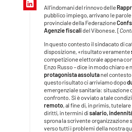
Apple
All’indomani del rinnovo delle
Rappr
pubblico impiego, arrivano le parol
provinciale della Federazione
Confs
Agenzie fiscali
del Vibonese. [
Cont
Vai
In questo contesto il sindacato di c
disposizione, «risultato veramente
competizione elettorale appena conc
Enzo Russo – dice in modo chiaro e 
protagonista assoluta
nel contesto 
questo risultato ci arriviamo dopo
d
emergenziale sanitaria: situazione c
confronto. Si è ovviato a tale condiz
remoto
, al fine di, in primis, tutelar
diritti, in termini di
salario, indennit
sprona la scrivente organizzazione s
verso tutti i problemi della nostra q