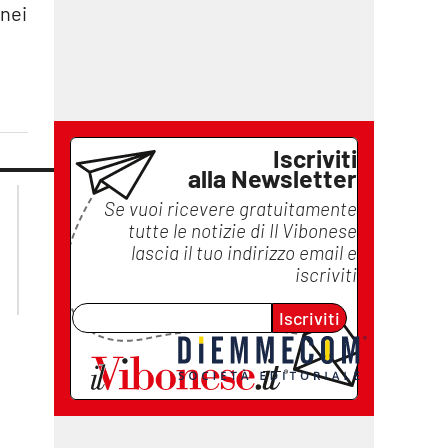
 nei
Iscriviti
alla Newsletter
lacplay.it
lacitymag.it
Se vuoi ricevere gratuitamente
lactv.it
lacapitalenews.it
tutte le notizie di
Il Vibonese
laconair.it
ilreggino.it
lascia il tuo indirizzo email e
cosenzachannel.it
iscriviti
catanzarochannel.it
Iscriviti