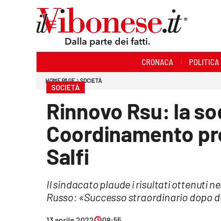
Sezioni
CRONACA
POLITICA
Cronaca
HOME PAGE
SOCIETÀ
SOCIETÀ
Politica
Rinnovo Rsu: la so
Sanità
Coordinamento pro
Ambiente
Salfi
Società
Il sindacato plaude i risultati ottenuti n
Cultura
Russo: «Successo straordinario dopo d
Economia e Lavoro
13 aprile 2022
08:55