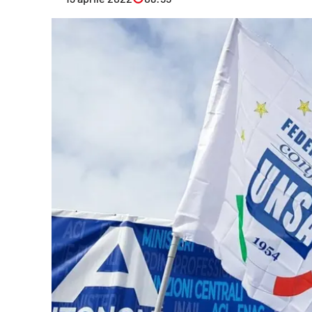
Eventi
Sport
Streaming
LaC TV
Lac Network
LaC OnAir
LaC
Network
lacplay.it
lactv.it