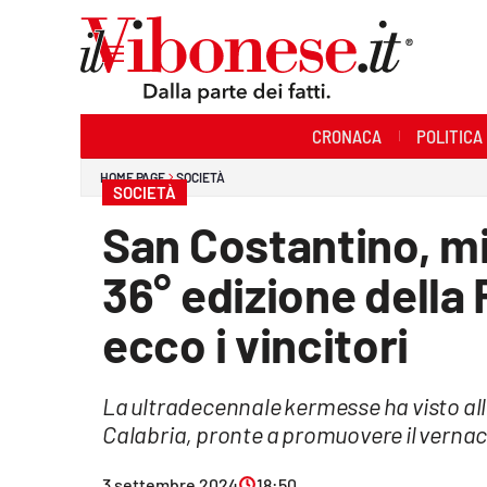
Sezioni
CRONACA
POLITICA
Cronaca
HOME PAGE
SOCIETÀ
SOCIETÀ
Politica
San Costantino, mig
Sanità
36° edizione della
Ambiente
ecco i vincitori
Società
La ultradecennale kermesse ha visto all
Cultura
Calabria, pronte a promuovere il verna
Economia e Lavoro
3 settembre 2024
18:50