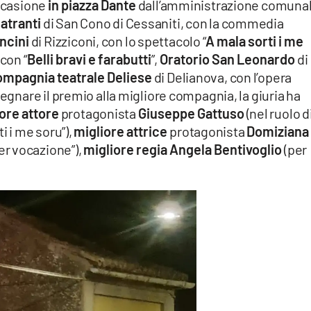
occasione
in piazza Dante
dall’amministrazione comuna
eatranti
di San Cono di Cessaniti, con la commedia
oncini
di Rizziconi, con lo spettacolo “
A mala sorti i me
 con “
Belli bravi e farabutti
”,
Oratorio San Leonardo
di
mpagnia teatrale
Deliese
di Delianova, con l’opera
segnare il premio alla migliore compagnia, la giuria ha
ore attore
protagonista
Giuseppe Gattuso
(nel ruolo d
 i me soru”),
migliore attrice
protagonista
Domiziana
per vocazione”),
migliore regia Angela Bentivoglio
(per