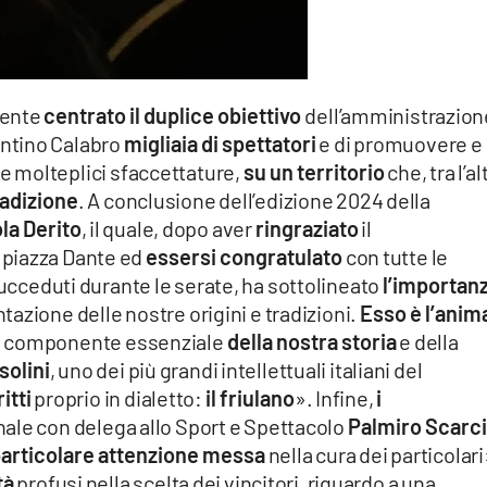
mente
centrato il duplice obiettivo
dell’amministrazion
ntino Calabro
migliaia di spettatori
e di promuovere e
e molteplici sfaccettature,
su un territorio
che, tra l’al
radizione
. A conclusione dell’edizione 2024 della
la
Derito
, il quale, dopo aver
ringraziato
il
 piazza Dante ed
essersi congratulato
con tutte le
ucceduti durante le serate, ha sottolineato
l’importan
tazione delle nostre origini e tradizioni.
Esso è l’anim
la componente essenziale
della nostra storia
e della
solini
, uno dei più grandi intellettuali italiani del
itti
proprio in dialetto:
il friulano
». Infine,
i
ale con delega allo Sport e Spettacolo
Palmiro Scarc
articolare attenzione messa
nella cura dei particolari
tà
profusi nella scelta dei vincitori, riguardo a una