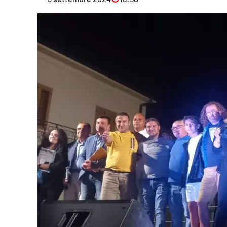
Eventi
Sport
Streaming
LaC TV
Lac Network
LaC OnAir
LaC
Network
lacplay.it
lactv.it