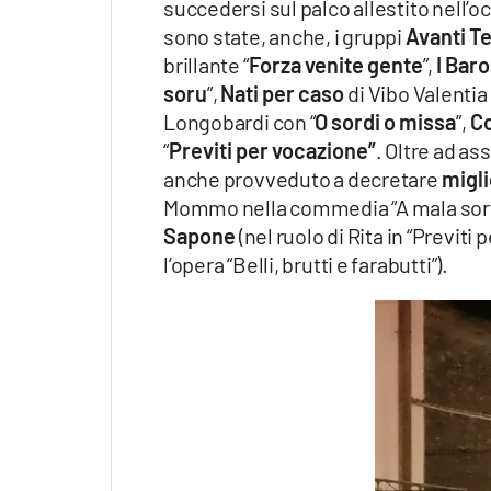
succedersi sul palco allestito nell’
sono state, anche, i gruppi
Avanti T
brillante “
Forza venite gente
”,
I Bar
soru
”,
Nati per caso
di Vibo Valentia
Longobardi con “
O sordi o missa
”,
Co
“
Previti per vocazione”
. Oltre ad as
anche provveduto a decretare
migli
Mommo nella commedia “A mala sorti
Sapone
(nel ruolo di Rita in “Previti 
l’opera “Belli, brutti e farabutti”).