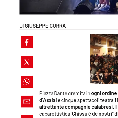
laconair.it
lacitymag.it
GIUSEPPE CURRÀ
ilreggino.it
cosenzachannel.it
ilvibonese.it
catanzarochannel.it
lacapitalenews.it
Piazza Dante gremita in
ogni ordine 
App
d’Assisi
e cinque spettacoli teatrali
altrettante compagnie calabresi
. 
Android
cabarettistica “
Chissu è de nostri
” d