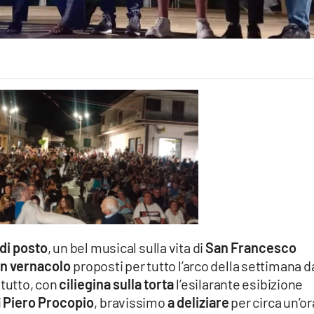
di posto
, un bel musical sulla vita di
San Francesco
in vernacolo
proposti per tutto l’arco della settimana d
Il tutto, con
ciliegina sulla torta
l’esilarante esibizione
i
Piero Procopio
, bravissimo
a deliziare
per circa un’or