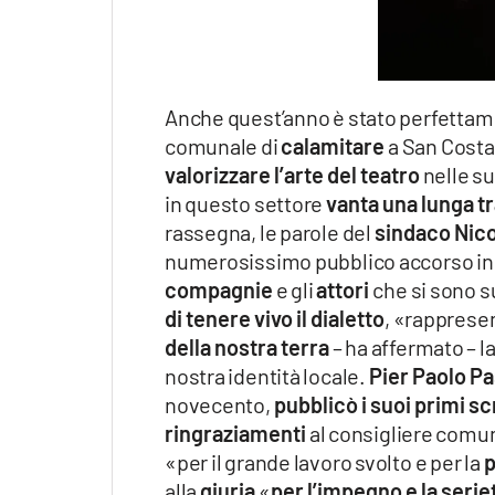
Anche quest’anno è stato perfetta
comunale di
calamitare
a San Costa
valorizzare
l’arte del teatro
nelle su
in questo settore
vanta una
lunga t
rassegna, le parole del
sindaco Nico
numerosissimo pubblico accorso in
compagnie
e gli
attori
che si sono s
di tenere vivo il dialetto
, «rappresen
della nostra terra
– ha affermato – 
nostra identità locale.
Pier Paolo Pa
novecento,
pubblicò i suoi primi scr
ringraziamenti
al consigliere comun
«per il grande lavoro svolto e per la
p
alla
giuria
«
per l’impegno e la serie