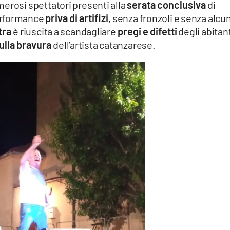
merosi spettatori presenti alla
serata conclusiva
di
erformance
priva di artifizi
, senza fronzoli e senza alcu
ltra
è riuscita a scandagliare
pregi e difetti
degli abitant
sulla bravura
dell’artista catanzarese.