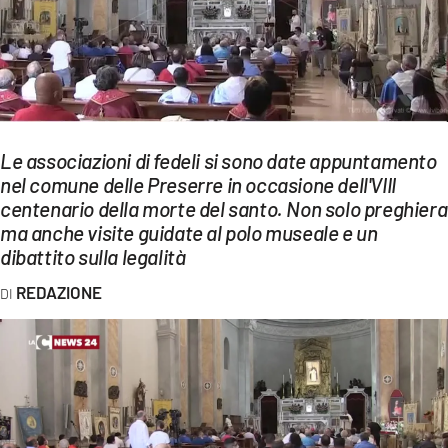
EVENTI
SPORT
Streaming
LAC TV
Le associazioni di fedeli si sono date appuntamento
nel comune delle Preserre in occasione dell'VIII
LAC NETWORK
centenario della morte del santo. Non solo preghiera
ma anche visite guidate al polo museale e un
LAC ONAIR
dibattito sulla legalità
REDAZIONE
LaC
Network
LACPLAY.IT
LACTV.IT
LACONAIR.IT