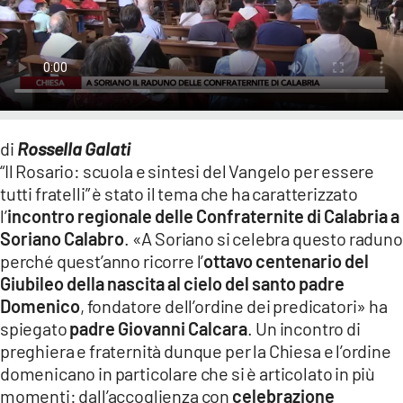
LACITYMAG.IT
ILREGGINO.IT
COSENZACHANNEL.IT
ILVIBONESE.IT
di
Rossella Galati
“Il Rosario: scuola e sintesi del Vangelo per essere
CATANZAROCHANNEL.IT
tutti fratelli” è stato il tema che ha caratterizzato
l’
incontro regionale delle Confraternite di Calabria a
LACAPITALENEWS.IT
Soriano Calabro
. «A Soriano si celebra questo raduno
perché quest’anno ricorre l’
ottavo centenario del
App
Giubileo della nascita al cielo del santo padre
ANDROID
Domenico
, fondatore dell’ordine dei predicatori» ha
spiegato
padre Giovanni Calcara
. Un incontro di
APPLE
preghiera e fraternità dunque per la Chiesa e l’ordine
domenicano in particolare che si è articolato in più
momenti: dall’accoglienza con
celebrazione