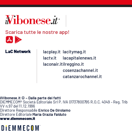
Scarica tutte le nostre app!
LaC Network
lacplay.it
lacitymag.it
lactv.it
lacapitalenews.it
laconair.it
ilreggino.it
cosenzachannel.it
catanzarochannel.it
ilVibonese.it © – Dalla parte dei fatti
DIEMMECOM® Società Editoriale Srl P. IVA 01737800795 R.O.C. 4049 – Reg. Trib
VV n.97 del 11.12.1996
Direttore Responsabile
Enrico De Girolamo
Direttore Editoriale
Maria Grazia Falduto
www.diemmecom.it