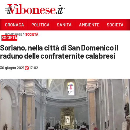
Vai
CRONACA
POLITICA
SANITÀ
AMBIENTE
SOCIETÀ
HOME PAGE
SOCIETÀ
Sezioni
SOCIETÀ
Soriano, nella città di San Domenico il
CRONACA
raduno delle confraternite calabresi
POLITICA
30 giugno 2021
17:02
SANITÀ
AMBIENTE
SOCIETÀ
CULTURA
ECONOMIA E LAVORO