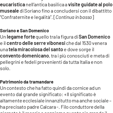
eucaristica
nell’antica basilica a
visite guidate al polo
museale
di Soriano fino a concludersi con il dibattitto
“Confraternite e legalità”. [
Continua in basso
]
Soriano e San Domenico
Un
legame forte
quello tra la figura di
San Domenico
e il
centro delle serre vibonesi
che dal 1530 venera
una
tela miracolosa del santo
e dove sorge il
convento domenicano
, tra i più conosciuti e meta di
pellegrini e fedeli provenienti da tutta Italia e non
solo.
Patrimonio da tramandare
Un contesto che ha fatto quindi da cornice ad un
evento dal grande significato: «Il significato è
altamente ecclesiale innanzitutto ma anche sociale –
ha precisato padre Calcara -. Filo conduttore della
giornata è il rosario e sappiamo quanto sia grande il