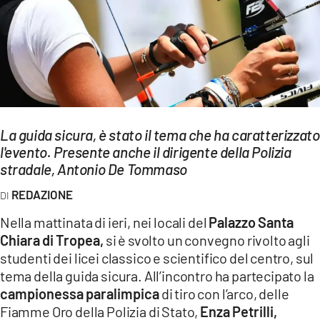
EVENTI
SPORT
Streaming
LAC TV
La guida sicura, è stato il tema che ha caratterizzato
LAC NETWORK
l'evento. Presente anche il dirigente della Polizia
stradale, Antonio De Tommaso
LAC ONAIR
REDAZIONE
LaC
Nella mattinata di ieri, nei locali del
Palazzo Santa
Network
Chiara di Tropea,
si è svolto un convegno rivolto agli
LACPLAY.IT
studenti dei licei classico e scientifico del centro, sul
tema della guida sicura. All’incontro ha partecipato la
LACTV.IT
campionessa paralimpica
di tiro con l’arco, delle
LACONAIR.IT
Fiamme Oro della Polizia di Stato,
Enza Petrilli,