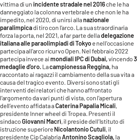
vittima di un
incidente stradale nel 2016
che le ha
LACITYMAG.IT
danneggiato la colonna vertebrale e che non le ha
impedito, nel 2020, di unirsi alla
nazionale
ILREGGINO.IT
paralimpica
di tiro con l’arco. La sua straordinaria
forza la porta, nel 2021, a far parte della
delegazione
COSENZACHANNEL.IT
italiana alle paraolimpiadi di Tokyo
e nell’occasione
ILVIBONESE.IT
partecipa all’arco ricurvo Open. Nel febbraio 2022
partecipa invece ai
mondiali IPC di Dubai,
vincendo
3
CATANZAROCHANNEL.IT
medaglie d’oro.
La
campionessa Reggina,
ha
raccontato ai ragazzi il cambiamento della sua vita a
LACAPITALENEWS.IT
causa del tragico evento. Diversi sono stati gli
interventi dei relatori che hanno affrontato
App
l’argomento da vari punti di vista, con l’apertura
ANDROID
dell’evento affidata a
Caterina Papalia Micali
,
presidente Inner wheel di Tropea. Presenti il
APPLE
sindaco
Giovanni Macrì
, il preside dell’Istituto di
istruzione superiore
Nicolantonio Cutuli
, il
presidente Cip Calabria
Antonino Scagliola,
la