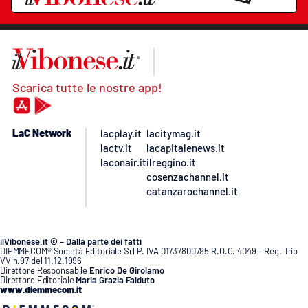
Scarica tutte le nostre app!
LaC Network
lacplay.it
lacitymag.it
lactv.it
lacapitalenews.it
laconair.it
ilreggino.it
cosenzachannel.it
catanzarochannel.it
ilVibonese.it © – Dalla parte dei fatti
DIEMMECOM® Società Editoriale Srl P. IVA 01737800795 R.O.C. 4049 – Reg. Trib
VV n.97 del 11.12.1996
Direttore Responsabile
Enrico De Girolamo
Direttore Editoriale
Maria Grazia Falduto
www.diemmecom.it