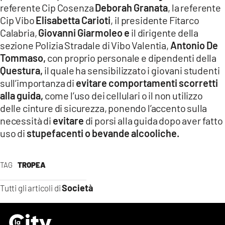
referente Cip Cosenza
Deborah Granata
, la referente
Cip Vibo
Elisabetta Carioti
, il presidente Fitarco
Calabria,
Giovanni Giarmoleo e
il dirigente della
sezione Polizia Stradale di Vibo Valentia,
Antonio De
Tommaso,
con proprio personale e dipendenti della
Questura,
il quale ha sensibilizzato i giovani studenti
sull’importanza di
evitare comportamenti scorretti
alla guida,
come l’uso dei cellulari o il non utilizzo
delle cinture di sicurezza, ponendo l’accento sulla
necessità di
evitare
di porsi alla guida dopo aver fatto
uso di
stupefacenti o bevande alcooliche.
TAG
TROPEA
Società
Tutti gli articoli di