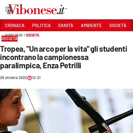
Vai
CRONACA
POLITICA
SANITÀ
AMBIENTE
SOCIETÀ
HOME PAGE
SOCIETÀ
Sezioni
SOCIETÀ
Tropea, "Un arco per la vita" gli studenti
CRONACA
incontrano la campionessa
POLITICA
paralimpica, Enza Petrilli
SANITÀ
26 ottobre 2022
12:21
AMBIENTE
SOCIETÀ
CULTURA
ECONOMIA E LAVORO