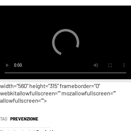
width="560" height="315" frameborder="0"
webkitallowfullscreen="" mozallowfullscreen=""
allowfullscreen="">
TAG
PREVENZIONE