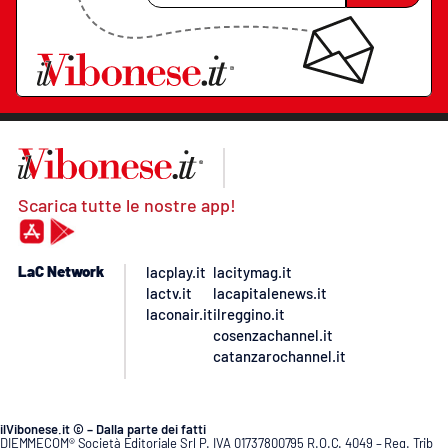
Scarica tutte le nostre app!
LaC Network
lacplay.it
lacitymag.it
lactv.it
lacapitalenews.it
laconair.it
ilreggino.it
cosenzachannel.it
catanzarochannel.it
ilVibonese.it © – Dalla parte dei fatti
DIEMMECOM® Società Editoriale Srl P. IVA 01737800795 R.O.C. 4049 – Reg. Trib