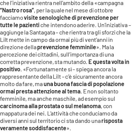
che l’iniziativa rientra nell’ambito della «campagna
LACITYMAG.IT
“Nastro rosa”
, per la quale nel mese di ottobre
facciamo
visite senologiche di prevenzione per
ILREGGINO.IT
tutte le pazienti
che intendono aderire. Un’iniziativa –
aggiunge la Santagata – che rientra tra gli sforzi che la
COSENZACHANNEL.IT
Lilt mette in campo da ormai più di vent’anni in
ILVIBONESE.IT
direzione della
prevenzione femminile
». Ma la
percezione dei cittadini, sull’importanza di una
CATANZAROCHANNEL.IT
corretta prevenzione, sta mutando.
E questa volta in
positivo
. «Fortunatamente sì – spiega ancora la
LACAPITALENEWS.IT
rappresentante della Lilt – c’è sicuramente ancora
molto da fare, ma
una buona fascia di popolazione
App
ormai presta attenzione al tema
. E non soltanto
femminile, ma anche maschile, ad esempio sul
ANDROID
carcinoma alla prostata o sul melanoma
, con
APPLE
mappatura dei nei. L’attività che conduciamo da
diversi anni sul territorio ci sta dando una
risposta
veramente soddisfacente
».