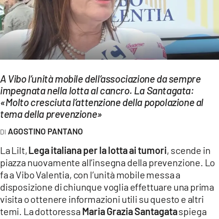
EVENTI
SPORT
Streaming
LAC TV
A Vibo l’unità mobile dell’associazione da sempre
impegnata nella lotta al cancro. La Santagata:
LAC NETWORK
«Molto cresciuta l’attenzione della popolazione al
tema della prevenzione»
LAC ONAIR
AGOSTINO PANTANO
LaC
La Lilt,
Lega italiana per la lotta ai tumori
, scende in
Network
piazza nuovamente all’insegna della prevenzione. Lo
LACPLAY.IT
fa a Vibo Valentia, con l’unità mobile messa a
disposizione di chiunque voglia effettuare una prima
LACTV.IT
visita o ottenere informazioni utili su questo e altri
temi. La dottoressa
Maria Grazia Santagata
spiega
LACONAIR.IT