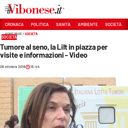
Vai
CRONACA
POLITICA
SANITÀ
AMBIENTE
SOCIETÀ
HOME PAGE
SOCIETÀ
Sezioni
SOCIETÀ
Tumore al seno, la Lilt in piazza per
CRONACA
visite e informazioni - Video
POLITICA
26 ottobre 2019
15:44
SANITÀ
AMBIENTE
SOCIETÀ
CULTURA
ECONOMIA E LAVORO