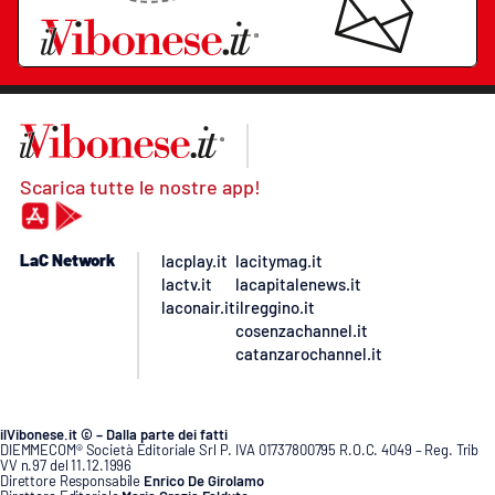
Scarica tutte le nostre app!
LaC Network
lacplay.it
lacitymag.it
lactv.it
lacapitalenews.it
laconair.it
ilreggino.it
cosenzachannel.it
catanzarochannel.it
ilVibonese.it © – Dalla parte dei fatti
DIEMMECOM® Società Editoriale Srl P. IVA 01737800795 R.O.C. 4049 – Reg. Trib
VV n.97 del 11.12.1996
Direttore Responsabile
Enrico De Girolamo