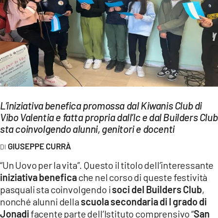
EVENTI
SPORT
Streaming
LAC TV
LAC NETWORK
L’iniziativa benefica promossa dal Kiwanis Club di
LAC ONAIR
Vibo Valentia e fatta propria dall’Ic e dal Builders Club
sta coinvolgendo alunni, genitori e docenti
LaC
GIUSEPPE CURRÀ
Network
“Un Uovo per la vita”. Questo il titolo dell’interessante
LACPLAY.IT
iniziativa benefica
che nel corso di queste festività
pasquali sta coinvolgendo i
soci del Builders Club
,
LACTV.IT
nonché alunni della
scuola secondaria di I grado di
LACONAIR.IT
Jonadi
facente parte dell’Istituto comprensivo “
San