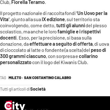
Club,
Fiorella Teramo
.
Il progetto nazionale di raccolta fondi “
Un Uovo per la
Vita
”, giunto alla sua
IX edizione
, sul territorio sta
coinvolgendo, come detto,
tutti gli alunni
del plesso
scolastico, ma anche le loro
famiglie e i rispettivi
docenti
. Esso, per la precisione, si basa sulla
donazione, da
effettuare a seguito di offerta
, di uova
di cioccolato al latte o fondente (a scelta) del
peso di
300 grammi ciascuno
, con sorpresa e
collarino
personalizzato
con il logo del Kiwanis Club.
TAG
MILETO ·
SAN COSTANTINO CALABRO
Società
Tutti gli articoli di