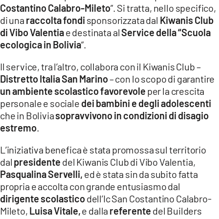
Costantino Calabro-Mileto
”. Si tratta, nello specifico,
LACITYMAG.IT
di una
raccolta fondi
sponsorizzata dal
Kiwanis Club
di Vibo Valentia
e destinata al
Service della “Scuola
ILREGGINO.IT
ecologica in Bolivia
”.
COSENZACHANNEL.IT
Il service, tra l’altro, collabora con il Kiwanis Club –
ILVIBONESE.IT
Distretto Italia San Marino
– con lo scopo di garantire
un ambiente scolastico favorevole
per la crescita
CATANZAROCHANNEL.IT
personale e sociale
dei bambini e degli adolescenti
che in Bolivia
sopravvivono in condizioni di disagio
LACAPITALENEWS.IT
estremo
.
App
L’iniziativa benefica è stata promossa sul territorio
dal
presidente
del Kiwanis Club di Vibo Valentia,
ANDROID
Pasqualina Servelli,
ed è stata sin da subito fatta
APPLE
propria e accolta con grande entusiasmo dal
dirigente scolastico
dell’Ic San Costantino Calabro-
Mileto,
Luisa Vitale,
e dalla
referente
del Builders