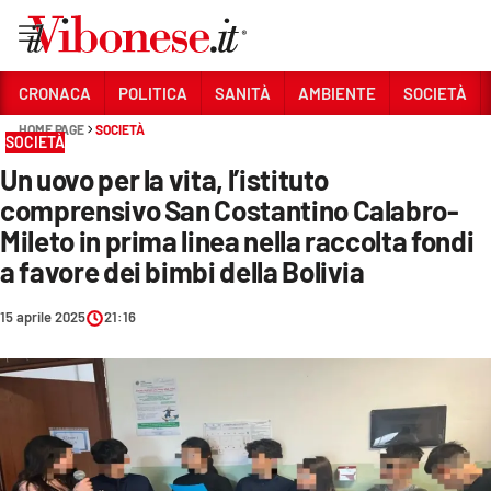
Vai
CRONACA
POLITICA
SANITÀ
AMBIENTE
SOCIETÀ
HOME PAGE
SOCIETÀ
Sezioni
SOCIETÀ
Un uovo per la vita, l’istituto
CRONACA
comprensivo San Costantino Calabro-
POLITICA
Mileto in prima linea nella raccolta fondi
a favore dei bimbi della Bolivia
SANITÀ
AMBIENTE
15 aprile 2025
21:16
SOCIETÀ
CULTURA
ECONOMIA E LAVORO