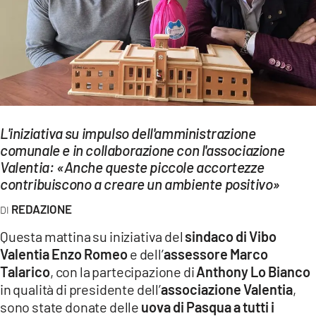
EVENTI
SPORT
Streaming
LAC TV
L'iniziativa su impulso dell'amministrazione
LAC NETWORK
comunale e in collaborazione con l'associazione
Valentia: «Anche queste piccole accortezze
LAC ONAIR
contribuiscono a creare un ambiente positivo»
LaC
REDAZIONE
Network
Questa mattina su iniziativa del
sindaco di Vibo
LACPLAY.IT
Valentia Enzo Romeo
e dell’
assessore Marco
Talarico
, con la partecipazione di
Anthony Lo Bianco
LACTV.IT
in qualità di presidente dell’
associazione Valentia
,
LACONAIR.IT
sono state donate delle
uova di Pasqua a tutti i