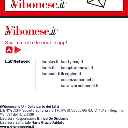
Scarica tutte le nostre app!
LaC Network
lacplay.it
lacitymag.it
lactv.it
lacapitalenews.it
laconair.it
ilreggino.it
cosenzachannel.it
catanzarochannel.it
ilVibonese.it © – Dalla parte dei fatti
DIEMMECOM® Società Editoriale Srl P. IVA 01737800795 R.O.C. 4049 – Reg. Trib
VV n.97 del 11.12.1996
Direttore Responsabile
Enrico De Girolamo
Direttore Editoriale
Maria Grazia Falduto
www.diemmecom.it