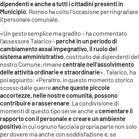
dipendenti e anche a tutti i cittadini presenti in
LACITYMAG.IT
Municipio
. Romeo ha colto l’occasione per ringraziare
il personale comunale.
ILREGGINO.IT
«Un gesto semplice ma gradito – ha commentato
COSENZACHANNEL.IT
l’assessore Talarico –
perché in un periodo di
ILVIBONESE.IT
cambiamento assai impegnativo, il ruolo del
sistema amministrativo
, costituito dai dipendenti del
CATANZAROCHANNEL.IT
nostro Comune, rimane
centrale nell’assolvimento
delle attività ordinarie e straordinarie
». Talarico, ha
LACAPITALENEWS.IT
poi aggiunto: «Peraltro, in questo momento storico
scosso dalle guerre
anche queste piccole
App
accortezze, nelle nostre comunità, possono
contribuire a rasserenare
. La condivisione di
ANDROID
momenti di questo tipo serve anche a
cementare il
APPLE
rapporto con il personale e creare un ambiente
positivo
in cui ognuno faccia la propria parte non solo
per dovere ma anche con soddisfazione e, se