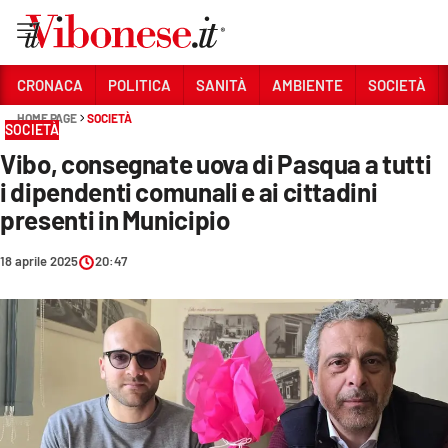
Vai
CRONACA
POLITICA
SANITÀ
AMBIENTE
SOCIETÀ
HOME PAGE
SOCIETÀ
Sezioni
SOCIETÀ
Vibo, consegnate uova di Pasqua a tutti
CRONACA
i dipendenti comunali e ai cittadini
POLITICA
presenti in Municipio
SANITÀ
18 aprile 2025
20:47
AMBIENTE
SOCIETÀ
CULTURA
ECONOMIA E LAVORO