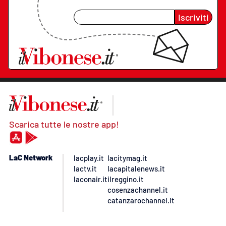
Iscriviti
Scarica tutte le nostre app!
LaC Network
lacplay.it
lacitymag.it
lactv.it
lacapitalenews.it
laconair.it
ilreggino.it
cosenzachannel.it
catanzarochannel.it