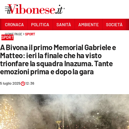
Vai
CRONACA
POLITICA
SANITÀ
AMBIENTE
SOCIETÀ
HOME PAGE
SPORT
Sezioni
SPORT
A Bivona il primo Memorial Gabriele e
CRONACA
Matteo: ieri la finale che ha visto
POLITICA
trionfare la squadra Inazuma. Tante
emozioni prima e dopo la gara
SANITÀ
AMBIENTE
5 luglio 2025
12:36
SOCIETÀ
CULTURA
ECONOMIA E LAVORO