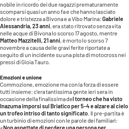
nobile in ricordo dei due ragazzi prematuramente
LACITYMAG.IT
scomparsi quasi un anno fa e che hanno lasciato
dolore e tristezza a Bivona e a Vibo Marina:
Gabriele
ILREGGINO.IT
Alessandria, 23 anni
, era stato ritrovato senza vita
COSENZACHANNEL.IT
nelle acque di Bivona lo scorso 17 agosto, mentre
Matteo Mazzitelli, 21 anni
, è morto lo scorso 7
ILVIBONESE.IT
novembre a causa delle gravi ferite riportate a
seguito di un incidente su una pista di motocross nei
CATANZAROCHANNEL.IT
pressi di Gioia Tauro.
LACAPITALENEWS.IT
Emozioni e unione
Commozione, emozione ma con la forza di essere
App
tutti insieme: c’era tantissima gente ieri sera in
ANDROID
occasione della finalissima de
l torneo che ha visto
Inazuma imporsi sul Briatico per 5-4 e alzare al cielo
APPLE
un trofeo intriso di tanto significato
. Il pre-partita è
un turbinio di emozioni con le parole dei familiari:
«
Non aspettate di perdere una persona per