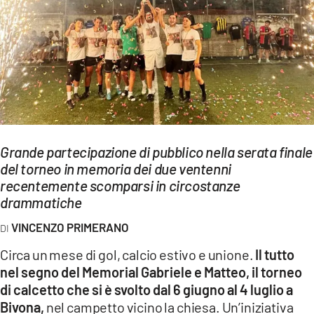
EVENTI
SPORT
Streaming
LAC TV
LAC NETWORK
Grande partecipazione di pubblico nella serata finale
LAC ONAIR
del torneo in memoria dei due ventenni
recentemente scomparsi in circostanze
drammatiche
LaC
Network
VINCENZO PRIMERANO
LACPLAY.IT
Circa un mese di gol, calcio estivo e unione.
Il tutto
nel segno del Memorial Gabriele e Matteo, il torneo
LACTV.IT
di calcetto che si è svolto dal 6 giugno al 4 luglio a
LACONAIR.IT
Bivona,
nel campetto vicino la chiesa. Un’iniziativa