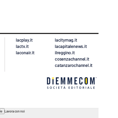
lacplay.it
lacitymag.it
lactv.it
lacapitalenews.it
laconair.it
ilreggino.it
cosenzachannel.it
catanzarochannel.it
ie
Lavora con noi