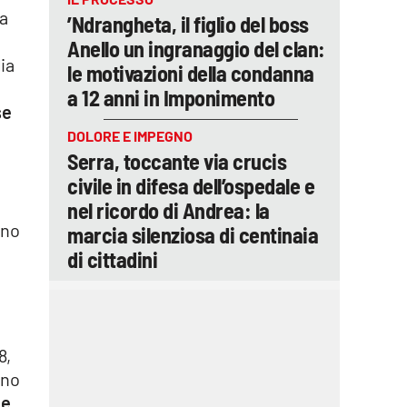
la
’Ndrangheta, il figlio del boss
Anello un ingranaggio del clan:
ia
le motivazioni della condanna
a 12 anni in Imponimento
se
DOLORE E IMPEGNO
Serra, toccante via crucis
civile in difesa dell’ospedale e
nel ricordo di Andrea: la
ano
marcia silenziosa di centinaia
di cittadini
8,
ono
de