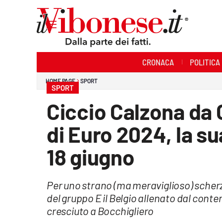
Sezioni
CRONACA
POLITICA
Cronaca
HOME PAGE
SPORT
SPORT
Politica
Ciccio Calzona da 
Sanità
di Euro 2024, la su
Ambiente
18 giugno
Società
Per uno strano (ma meraviglioso) scherzo
Cultura
del gruppo E il Belgio allenato dal con
Economia e Lavoro
cresciuto a Bocchigliero