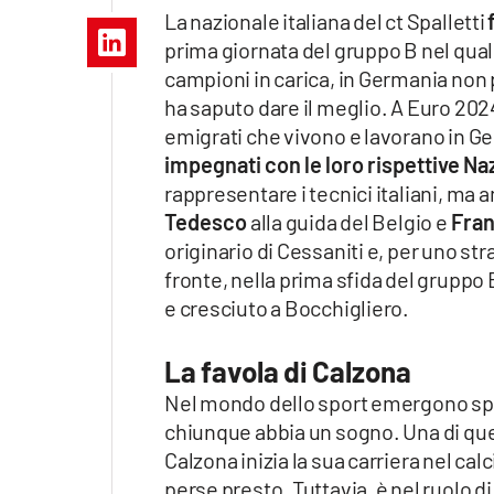
Apple
La nazionale italiana del ct Spalletti
prima giornata del gruppo B nel qual
campioni in carica, in Germania non p
ha saputo dare il meglio. A Euro 2024,
Vai
emigrati che vivono e lavorano in G
impegnati con le loro rispettive Na
rappresentare i tecnici italiani, ma
Tedesco
alla guida del Belgio e
Fran
originario di Cessaniti e, per uno st
fronte, nella prima sfida del gruppo
e cresciuto a Bocchigliero.
La favola di Calzona
Nel mondo dello sport emergono spe
chiunque abbia un sogno. Una di ques
Calzona inizia la sua carriera nel ca
perse presto. Tuttavia, è nel ruolo di