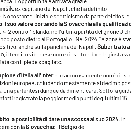
acca. L’opportunità è arrivata grazie
amšík
, ex capitano del Napoli, che ha definito
.
Nonostante l’iniziale scetticismo da parte dei tifosi e
 il suo valore portando la Slovacchia alla qualificazi
 4-2 contro l’Islanda, nell’ultima partita del girone J c
ondo posto dietro al Portogallo. Nel 2024 Calzona è sta
positivo, anche sulla panchina del Napoli.
Subentrato a
io,
il tecnico vibonese non è riuscito a dare la giusta sv
ziata con il piede sbagliato.
pione d’Italia all’Inter
e, clamorosamente non è riusci
etizioni europee, chiudendo mestamente al decimo pos
na, una partentesi dunque da dimenticare. Sotto la guida
nfatti registrato la peggior media punti degli ultimi 15
bito la possibilità di dare una scossa al suo 2024
. In
dere con la
Slovacchia
: il
Belgio
del