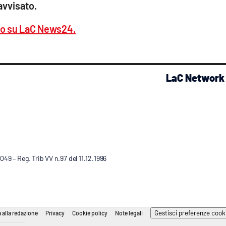
vvisato.
co su LaC News24.
LaC Network
9 – Reg. Trib VV n.97 del 11.12.1996
Gestisci preferenze cook
 alla redazione
Privacy
Cookie policy
Note legali