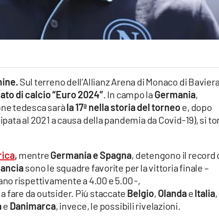
mine.
Sul terreno dell’Allianz Arena di Monaco di Bavier
ato di calcio “Euro 2024”
. In campo la
Germania
,
ione tedesca sarà
la 17ª nella storia del torneo
e, dopo
cipata al 2021 a causa della pandemia da Covid-19), si to
rica
,
mentre
Germania e Spagna
, detengono il record 
rancia
sono le squadre favorite per la vittoria finale –
o rispettivamente a 4.00 e 5.00 -,
a
a fare da outsider. Più staccate
Belgio
,
Olanda
e
Italia
,
a
e
Danimarca
, invece, le possibili rivelazioni.