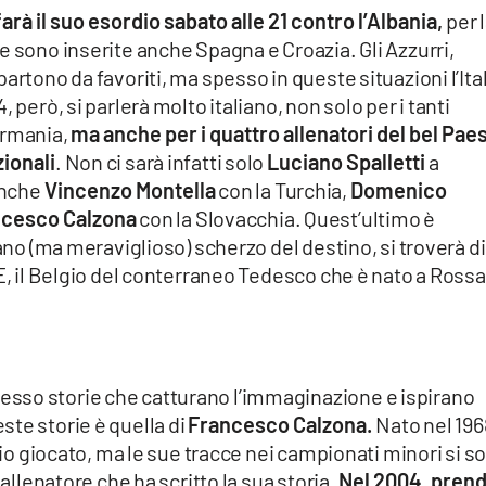
farà il suo esordio sabato alle 21 contro l’Albania,
per 
e sono inserite anche Spagna e Croazia. Gli Azzurri,
artono da favoriti, ma spesso in queste situazioni l’Ital
 però, si parlerà molto italiano, non solo per i tanti
ermania,
ma anche per i quattro allenatori del bel Pae
zionali
. Non ci sarà infatti solo
Luciano Spalletti
a
 anche
Vincenzo Montella
con la Turchia,
Domenico
cesco Calzona
con la Slovacchia. Quest’ultimo è
rano (ma meraviglioso) scherzo del destino, si troverà di
 E, il Belgio del conterraneo Tedesco che è nato a Ross
sso storie che catturano l’immaginazione e ispirano
te storie è quella di
Francesco Calzona.
Nato nel 196
lcio giocato, ma le sue tracce nei campionati minori si s
 allenatore che ha scritto la sua storia.
Nel 2004, pren