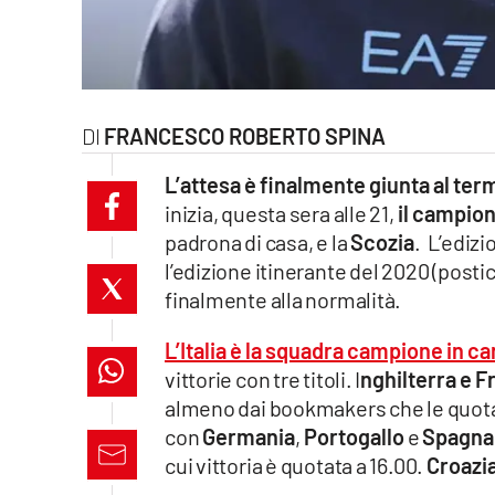
laconair.it
lacitymag.it
FRANCESCO ROBERTO SPINA
ilreggino.it
L’attesa è finalmente giunta al ter
cosenzachannel.it
inizia, questa sera alle 21,
il campion
padrona di casa, e la
Scozia
. L’ediz
ilvibonese.it
l’edizione itinerante del 2020 (posti
catanzarochannel.it
finalmente alla normalità.
lacapitalenews.it
L’Italia è la squadra campione in ca
vittorie con tre titoli. I
nghilterra e F
almeno dai bookmakers che le quotan
App
con
Germania
,
Portogallo
e
Spagn
Android
cui vittoria è quotata a 16.00.
Croazi