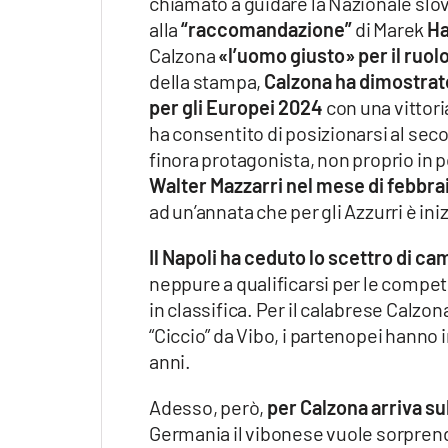
chiamato a guidare la Nazionale slov
alla
“raccomandazione”
di Marek
H
Calzona
«l’uomo giusto» per il ruolo
della stampa,
Calzona ha dimostrato
per gli Europei 2024
con una vittoria
ha consentito di posizionarsi al sec
finora protagonista, non proprio in 
Walter Mazzarri nel mese di febbra
ad un’annata che per gli Azzurri è ini
Il Napoli ha ceduto lo scettro di cam
neppure a qualificarsi per le comp
in classifica. Per il calabrese Calzo
“Ciccio” da Vibo, i partenopei hanno i
anni.
Adesso, però,
per Calzona arriva su
Germania il vibonese vuole sorpren