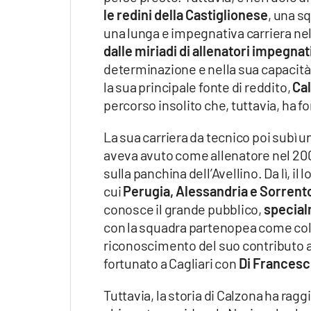
le redini della Castiglionese
, una s
una lunga e impegnativa carriera ne
dalle miriadi di allenatori impegnat
determinazione e nella sua capacità d
la sua principale fonte di reddito,
Ca
percorso insolito che, tuttavia, ha f
La sua carriera da tecnico poi subì u
aveva avuto come allenatore nel 2000 
sulla panchina dell’Avellino. Da lì, i
cui
Perugia, Alessandria e Sorrent
conosce il grande pubblico,
specialm
con la squadra partenopea come coll
riconoscimento del suo contributo a
fortunato a Cagliari con
Di Francesc
Tuttavia, la storia di Calzona ha rag