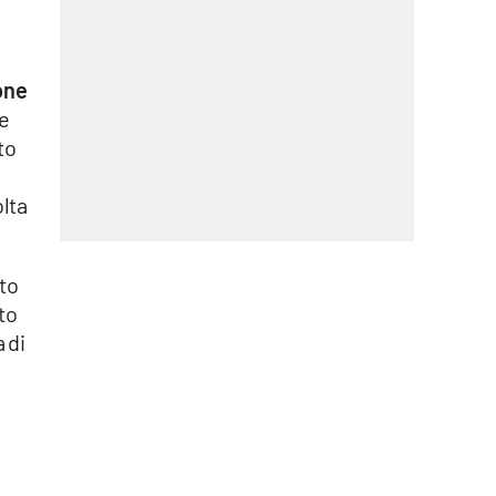
one
he
to
olta
to
to
 di