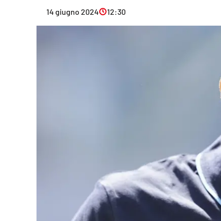
Eventi
14 giugno 2024
12:30
Sport
Streaming
LaC TV
Lac Network
LaC OnAir
LaC
Network
lacplay.it
lactv.it