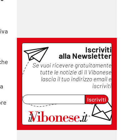
uiva
Iscriviti
alla Newsletter
che
Se vuoi ricevere gratuitamente
tutte le notizie di
Il Vibonese
lascia il tuo indirizzo email e
iscriviti
na
a
Iscriviti
ore