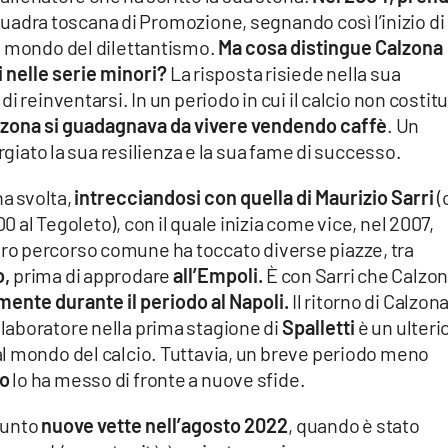
quadra toscana di Promozione, segnando così l’inizio di
l mondo del dilettantismo.
Ma cosa distingue Calzona
i nelle serie minori?
La risposta risiede nella sua
i reinventarsi. In un periodo in cui il calcio non costit
lzona si guadagnava da vivere vendendo caffè
. Un
orgiato la sua resilienza e la sua fame di successo.
na svolta,
intrecciandosi con quella di Maurizio Sarri
(
al Tegoleto), con il quale inizia come vice, nel 2007,
l loro percorso comune ha toccato diverse piazze, tra
o,
prima di approdare
all’Empoli.
È con Sarri che Calzo
ente durante il periodo al Napoli.
Il ritorno di Calzon
aboratore nella prima stagione di
Spalletti
è un ulteri
l mondo del calcio. Tuttavia, un breve periodo meno
o
lo ha messo di fronte a nuove sfide.
giunto
nuove vette nell’agosto 2022
, quando è stato