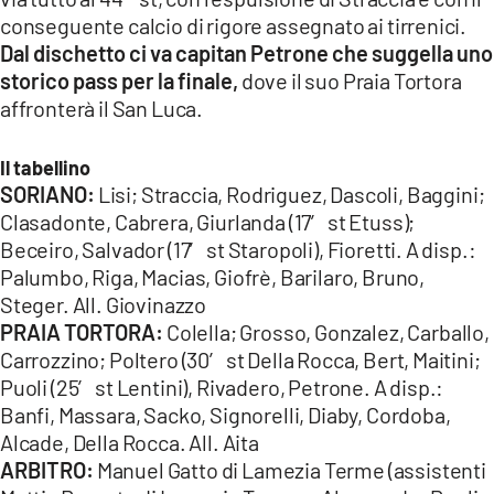
conseguente calcio di rigore assegnato ai tirrenici.
Dal dischetto ci va capitan Petrone che suggella uno
storico pass per la finale,
dove il suo Praia Tortora
affronterà il San Luca.
Il tabellino
SORIANO:
Lisi; Straccia, Rodriguez, Dascoli, Baggini;
Clasadonte, Cabrera, Giurlanda (17′ st Etuss);
Beceiro, Salvador (17′ st Staropoli), Fioretti. A disp.:
Palumbo, Riga, Macias, Giofrè, Barilaro, Bruno,
Steger. All. Giovinazzo
PRAIA TORTORA:
Colella; Grosso, Gonzalez, Carballo,
Carrozzino; Poltero (30′ st Della Rocca, Bert, Maitini;
Puoli (25′ st Lentini), Rivadero, Petrone. A disp.:
Banfi, Massara, Sacko, Signorelli, Diaby, Cordoba,
Alcade, Della Rocca. All. Aita
ARBITRO:
Manuel Gatto di Lamezia Terme (assistenti