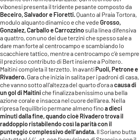
vibonesi presenta il tridente pesante composto da
Beceiro, Salvador e Fioretti.
Quanto al Praia Tortora,
modulo alquanto dinamico e che vede
Grosso,
Gonzalez, Carballo e Carrozzino
sulla linea difensiva
a quattro, con uno dei due terzini che spesso sale a
dare man forte al centrocampo e scambiando lo
scacchiere tattico, mentre a centrocampo c’è sempre
il prezioso contributo di Bert insieme a Poltero.
Maitini completa il terzetto. In avanti
Puoli, Petrone e
Rivadero.
Gara che inizia in salita per i padroni di casa,
che vanno sotto all’altezza del quarto d’ora a
causa di
un gol di Maitini
che finalizza benissimo una bella
azione corale e insacca nel cuore dell’area. Nella
ripresa l’equilibrio permane almeno fino
a dieci
minuti dalla fine, quando cioè Rivadero trova il
raddoppio ristabilendo così la parità con il
punteggio complessivo dell’andata.
Il Soriano butta
via tutto al 44′ st, con l’espulsione di Straccia e con il