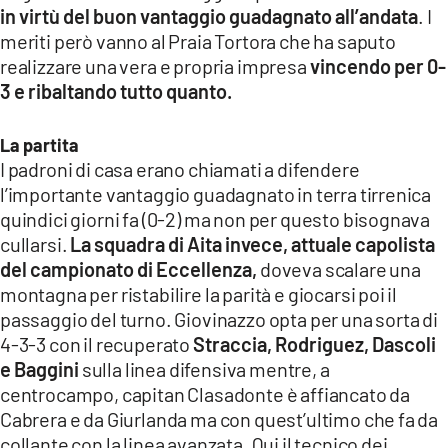
in virtù del buon vantaggio guadagnato all’andata
. I
LACITYMAG.IT
meriti però vanno al Praia Tortora che ha saputo
realizzare una vera e propria impresa
vincendo per 0-
ILREGGINO.IT
3 e ribaltando tutto quanto.
COSENZACHANNEL.IT
La partita
ILVIBONESE.IT
I padroni di casa erano chiamati a difendere
l’importante vantaggio guadagnato in terra tirrenica
CATANZAROCHANNEL.IT
quindici giorni fa (0-2) ma non per questo bisognava
LACAPITALENEWS.IT
cullarsi.
La squadra di Aita invece, attuale capolista
del campionato di Eccellenza,
doveva scalare una
montagna per ristabilire la parità e giocarsi poi il
App
passaggio del turno. Giovinazzo opta per una sorta di
ANDROID
4-3-3 con il recuperato
Straccia, Rodriguez, Dascoli
e Baggini
sulla linea difensiva mentre, a
APPLE
centrocampo, capitan Clasadonte è affiancato da
Cabrera e da Giurlanda ma con quest’ultimo che fa da
collante con la linea avanzata. Qui il tecnico dei