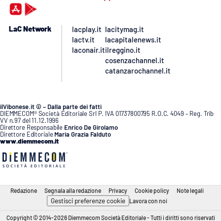
LaC Network
lacplay.it
lacitymag.it
lactv.it
lacapitalenews.it
laconair.it
ilreggino.it
cosenzachannel.it
catanzarochannel.it
ilVibonese.it © – Dalla parte dei fatti
DIEMMECOM® Società Editoriale Srl P. IVA 01737800795 R.O.C. 4049 – Reg. Trib
VV n.97 del 11.12.1996
Direttore Responsabile
Enrico De Girolamo
Direttore Editoriale
Maria Grazia Falduto
www.diemmecom.it
Redazione
Segnala alla redazione
Privacy
Cookie policy
Note legali
Gestisci preferenze cookie
Lavora con noi
Copyright © 2014-2026 Diemmecom Società Editoriale - Tutti i diritti sono riservati