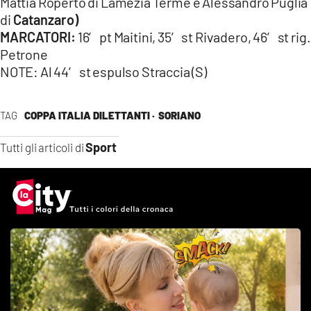
Mattia Roperto di Lamezia Terme e Alessandro Puglia
di
Catanzaro)
MARCATORI:
16′ pt Maitini, 35′ st Rivadero, 46′ st rig.
Petrone
NOTE: Al 44′ st espulso Straccia (S)
TAG
COPPA ITALIA DILETTANTI ·
SORIANO
Sport
Tutti gli articoli di