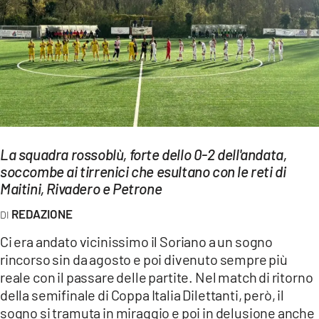
EVENTI
SPORT
Streaming
LAC TV
LAC NETWORK
La squadra rossoblù, forte dello 0-2 dell'andata,
LAC ONAIR
soccombe ai tirrenici che esultano con le reti di
Maitini, Rivadero e Petrone
LaC
REDAZIONE
Network
Ci era andato vicinissimo il Soriano a un sogno
LACPLAY.IT
rincorso sin da agosto e poi divenuto sempre più
reale con il passare delle partite. Nel match di ritorno
LACTV.IT
della semifinale di Coppa Italia Dilettanti, però, il
LACONAIR.IT
sogno si tramuta in miraggio e poi in delusione anche