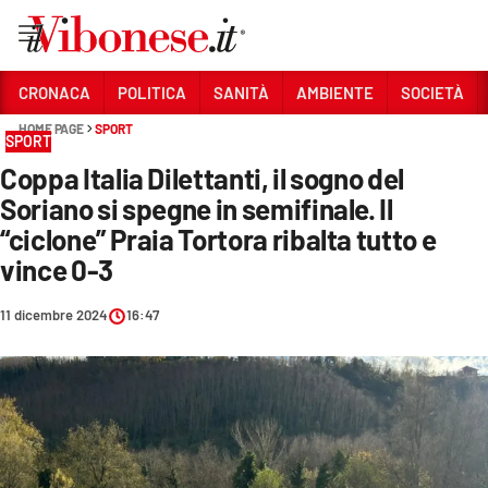
Vai
CRONACA
POLITICA
SANITÀ
AMBIENTE
SOCIETÀ
HOME PAGE
SPORT
Sezioni
SPORT
Coppa Italia Dilettanti, il sogno del
CRONACA
Soriano si spegne in semifinale. Il
POLITICA
“ciclone” Praia Tortora ribalta tutto e
vince 0-3
SANITÀ
AMBIENTE
11 dicembre 2024
16:47
SOCIETÀ
CULTURA
ECONOMIA E LAVORO