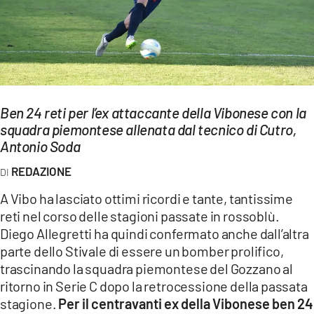
EVENTI
SPORT
Streaming
LAC TV
Ben 24 reti per l’ex attaccante della Vibonese con la
squadra piemontese allenata dal tecnico di Cutro,
LAC NETWORK
Antonio Soda
LAC ONAIR
REDAZIONE
A Vibo ha lasciato ottimi ricordi e tante, tantissime
LaC
reti nel corso delle stagioni passate in rossoblù.
Network
Diego Allegretti ha quindi confermato anche dall’altra
LACPLAY.IT
parte dello Stivale di essere un bomber prolifico,
trascinando la squadra piemontese del Gozzano al
LACTV.IT
ritorno in Serie C dopo la retrocessione della passata
LACONAIR.IT
stagione.
Per il centravanti ex della Vibonese ben 24