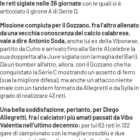
le reti siglate nelle 36 giornate
con le quali si è
LACITYMAG.IT
articolato il girone A di Serie D.
ILREGGINO.IT
Missione compiuta per il Gozzano, fra l’altro allenato
da una vecchia conoscenza del calcio calabrese,
COSENZACHANNEL.IT
vale a dire Antonio Soda,
anche lui ex della Vibonese,
partito da Cutro e arrivato fino alla Serie A (celebre la
ILVIBONESE.IT
sua doppietta alla Juve siglata con la maglia del Bari).
CATANZAROCHANNEL.IT
Da un bomber all’altro, allora, con il Gozzano che ha
conquistato la Serie C mostrando un assetto di ferro
LACAPITALENEWS.IT
(sua la migliore difesa), ma anche un attacco niente
male con un tandem formato da Allegretti e da Sylla in
App
grado di realizzare 43 reti.
ANDROID
Una bella soddisfazione, pertanto, per Diego
Allegretti, fra i calciatori più amati passati da Vibo
APPLE
Valentia nell’ultimo decennio:
per lui 62 reti in 132
gare di campionato con la maglia rossoblù e due