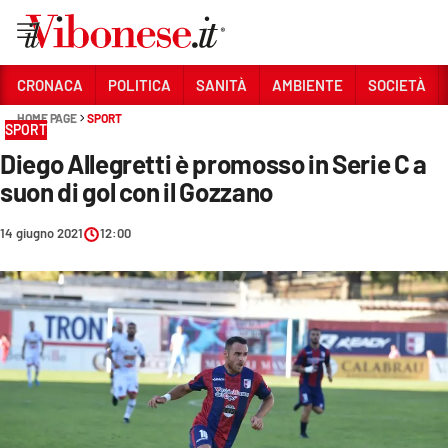
Vai
CRONACA
POLITICA
SANITÀ
AMBIENTE
SOCIETÀ
HOME PAGE
SPORT
Sezioni
SPORT
Diego Allegretti è promosso in Serie C a
CRONACA
suon di gol con il Gozzano
POLITICA
14 giugno 2021
12:00
SANITÀ
AMBIENTE
SOCIETÀ
CULTURA
ECONOMIA E LAVORO