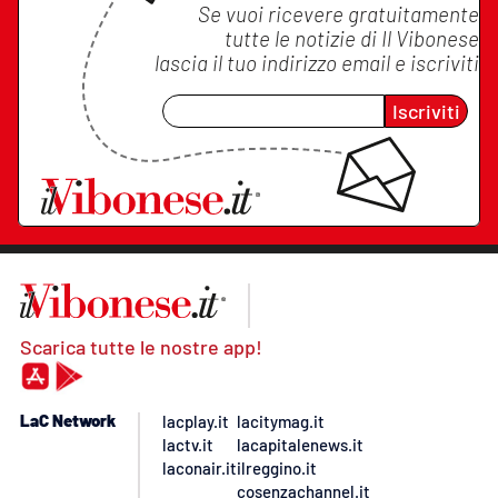
Se vuoi ricevere gratuitamente
tutte le notizie di
Il Vibonese
lascia il tuo indirizzo email e iscriviti
Iscriviti
Scarica tutte le nostre app!
LaC Network
lacplay.it
lacitymag.it
lactv.it
lacapitalenews.it
laconair.it
ilreggino.it
cosenzachannel.it