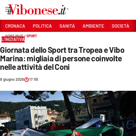
Vai
CRONACA
POLITICA
SANITÀ
AMBIENTE
SOCIETÀ
HOME PAGE
SPORT
Sezioni
L’INIZIATIVA
Giornata dello Sport tra Tropea e Vibo
CRONACA
Marina: migliaia di persone coinvolte
POLITICA
nelle attività del Coni
SANITÀ
9 giugno 2026
17:55
AMBIENTE
SOCIETÀ
CULTURA
ECONOMIA E LAVORO