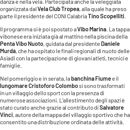
danza e nella vela. Partecipata anche la veleggiata
organizzata dal
Vela Club Tropea
, alla quale ha preso
parte il presidente del CONI Calabria
Tino Scopelliti
.
Il programma si è poi spostato a
Vibo Marina
. La tappa
vibonese era iniziata già al mattino nella piscina della
Penta Vibo Nuoto
, guidata dal presidente
Daniele
Murdà
, che ha ospitato le finali regionali di nuoto delle
Asiadi con la partecipazione di giovani atleti, tecnici e
famiglie.
Nel pomeriggio e in serata, la
banchina Fiume
e il
lungomare Cristoforo Colombo
si sono trasformati
in un villaggio dello sport con la presenza di
numerose associazioni. L’allestimento degli spazi è
stato curato anche grazie al contributo di
Salvatore
Vinci
, autore della mappa del villaggio sportivo che ha
consentito una distribuzione ordinata delle attività.