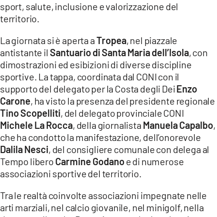
sport, salute, inclusione e valorizzazione del
LACITYMAG.IT
territorio.
ILREGGINO.IT
La giornata si è aperta a
Tropea
, nel piazzale
antistante il
Santuario di Santa Maria dell’Isola
, con
COSENZACHANNEL.IT
dimostrazioni ed esibizioni di diverse discipline
ILVIBONESE.IT
sportive. La tappa, coordinata dal CONI con il
supporto del delegato per la Costa degli Dei
Enzo
CATANZAROCHANNEL.IT
Carone
, ha visto la presenza del presidente regionale
Tino Scopelliti
, del delegato provinciale CONI
LACAPITALENEWS.IT
Michele La Rocca
, della giornalista
Manuela Capalbo
,
che ha condotto la manifestazione, dell’onorevole
App
Dalila Nesci
, del consigliere comunale con delega al
Tempo libero
Carmine Godano
e di numerose
ANDROID
associazioni sportive del territorio.
APPLE
Tra le realtà coinvolte associazioni impegnate nelle
arti marziali, nel calcio giovanile, nel minigolf, nella