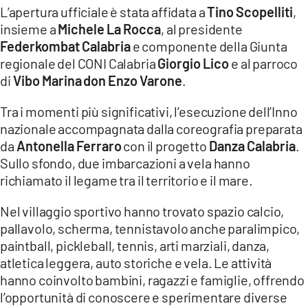
L’apertura ufficiale è stata affidata a
Tino Scopelliti
,
insieme a
Michele La Rocca
, al presidente
Federkombat Calabria
e componente della Giunta
regionale del CONI Calabria
Giorgio Lico
e al parroco
di
Vibo Marina
don Enzo Varone
.
Tra i momenti più significativi, l’esecuzione dell’Inno
nazionale accompagnata dalla coreografia preparata
da
Antonella Ferraro
con il progetto
Danza Calabria
.
Sullo sfondo, due imbarcazioni a vela hanno
richiamato il legame tra il territorio e il mare.
Nel villaggio sportivo hanno trovato spazio calcio,
pallavolo, scherma, tennistavolo anche paralimpico,
paintball, pickleball, tennis, arti marziali, danza,
atletica leggera, auto storiche e vela. Le attività
hanno coinvolto bambini, ragazzi e famiglie, offrendo
l’opportunità di conoscere e sperimentare diverse