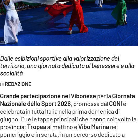
EVENTI
SPORT
Streaming
LAC TV
Dalle esibizioni sportive alla valorizzazione del
LAC NETWORK
territorio, una giornata dedicata al benessere e alla
socialità
LAC ONAIR
REDAZIONE
LaC
Grande partecipazione nel Vibonese
per la
Giornata
Network
Nazionale dello Sport 2026
, promossa dal
CONI
e
LACPLAY.IT
celebrata in tutta Italia nella prima domenica di
giugno. Due le tappe principali che hanno coinvolto la
LACTV.IT
provincia:
Tropea
al mattino e
Vibo Marina
nel
LACONAIR.IT
pomeriggio e in serata, in un percorso dedicato a