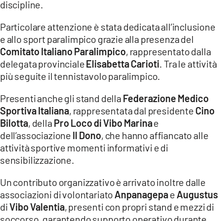
discipline.
Particolare attenzione è stata dedicata all’inclusione
e allo sport paralimpico grazie alla presenza del
Comitato Italiano Paralimpico
, rappresentato dalla
delegata provinciale
Elisabetta Carioti
. Tra le attività
più seguite il tennistavolo paralimpico.
Presenti anche gli stand della
Federazione Medico
Sportiva Italiana
, rappresentata dal presidente
Cino
Bilotta
, della
Pro Loco di Vibo Marina
e
dell’associazione
Il Dono
, che hanno affiancato alle
attività sportive momenti informativi e di
sensibilizzazione.
Un contributo organizzativo è arrivato inoltre dalle
associazioni di volontariato
Anpanagepa
e
Augustus
di
Vibo Valentia
, presenti con propri stand e mezzi di
soccorso, garantendo supporto operativo durante