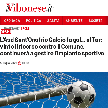
Vai
CRONACA
POLITICA
SANITÀ
AMBIENTE
SOCIETÀ
HOME PAGE
SPORT
Sezioni
SPORT
L'Asd Sant'Onofrio Calcio fa gol... al Tar:
CRONACA
vinto il ricorso contro il Comune,
POLITICA
continuerà a gestire l'impianto sportivo
SANITÀ
4 luglio 2024
10:38
AMBIENTE
SOCIETÀ
CULTURA
ECONOMIA E LAVORO