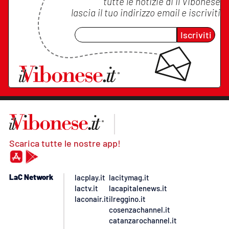
tutte le notizie di
Il Vibonese
lascia il tuo indirizzo email e iscriviti
Iscriviti
Scarica tutte le nostre app!
LaC Network
lacplay.it
lacitymag.it
lactv.it
lacapitalenews.it
laconair.it
ilreggino.it
cosenzachannel.it
catanzarochannel.it