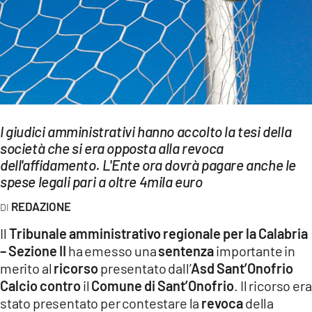
EVENTI
SPORT
Streaming
LAC TV
I giudici amministrativi hanno accolto la tesi della
LAC NETWORK
società che si era opposta alla revoca
dell'affidamento. L'Ente ora dovrà pagare anche le
LAC ONAIR
spese legali pari a oltre 4mila euro
LaC
REDAZIONE
Network
Il
Tribunale amministrativo regionale per la Calabria
LACPLAY.IT
– Sezione II
ha emesso una
sentenza
importante in
merito al
ricorso
presentato dall’
Asd Sant’Onofrio
LACTV.IT
Calcio contro
il
Comune di Sant’Onofrio
. Il ricorso era
LACONAIR.IT
stato presentato per contestare la
revoca
della