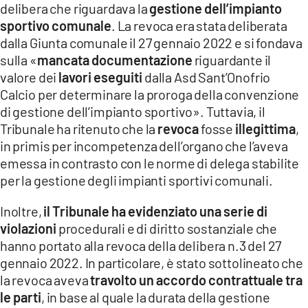
delibera che riguardava la
gestione dell’impianto
LACITYMAG.IT
sportivo comunale
. La revoca era stata deliberata
dalla Giunta comunale il 27 gennaio 2022 e si fondava
ILREGGINO.IT
sulla «
mancata documentazione
riguardante il
valore dei
lavori eseguiti
dalla Asd Sant’Onofrio
COSENZACHANNEL.IT
Calcio per determinare la proroga della convenzione
ILVIBONESE.IT
di gestione dell’impianto sportivo». Tuttavia, il
Tribunale ha ritenuto che la
revoca
fosse
illegittima
,
CATANZAROCHANNEL.IT
in primis per incompetenza dell’organo che l’aveva
emessa in contrasto con le norme di delega stabilite
LACAPITALENEWS.IT
per la gestione degli impianti sportivi comunali.
App
Inoltre,
il Tribunale ha evidenziato una serie di
violazioni
procedurali e di diritto sostanziale che
ANDROID
hanno portato alla revoca della delibera n.3 del 27
APPLE
gennaio 2022. In particolare, è stato sottolineato che
la revoca aveva
travolto un accordo contrattuale tra
le parti
, in base al quale la durata della gestione