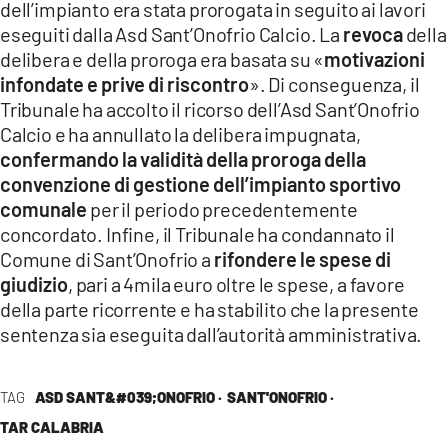
dell’impianto era stata prorogata in seguito ai lavori
eseguiti dalla Asd Sant’Onofrio Calcio. La
revoca
della
delibera e della proroga era basata su «
motivazioni
infondate e prive di riscontro
». Di conseguenza, il
Tribunale ha accolto il ricorso dell’Asd Sant’Onofrio
Calcio e ha annullato la delibera impugnata,
confermando la validità della proroga della
convenzione di gestione dell’impianto sportivo
comunale
per il periodo precedentemente
concordato. Infine, il Tribunale ha condannato il
Comune di Sant’Onofrio a
rifondere le spese di
giudizio
, pari a 4mila euro oltre le spese, a favore
della parte ricorrente e ha stabilito che la presente
sentenza sia eseguita dall’autorità amministrativa.
TAG
ASD SANT&#039;ONOFRIO ·
SANT'ONOFRIO ·
TAR CALABRIA