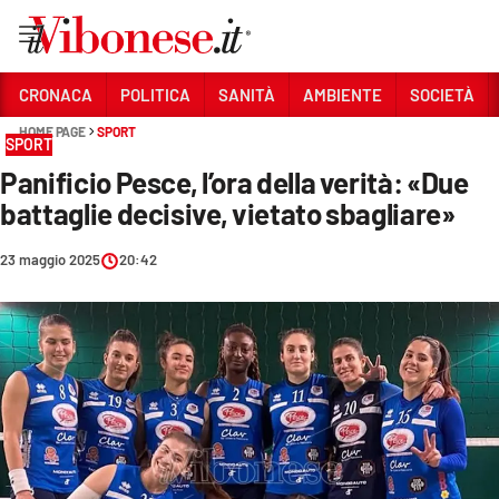
Vai
CRONACA
POLITICA
SANITÀ
AMBIENTE
SOCIETÀ
HOME PAGE
SPORT
Sezioni
SPORT
Panificio Pesce, l’ora della verità: «Due
CRONACA
battaglie decisive, vietato sbagliare»
POLITICA
23 maggio 2025
20:42
SANITÀ
AMBIENTE
SOCIETÀ
CULTURA
ECONOMIA E LAVORO