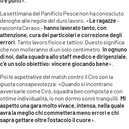
tre punti
».
La settimana del Panificio Pesce non ha conosciuto
deroghe alle regole del duro lavoro. «
Le ragazze
–
racconta Ceraso –
hanno lavorato tanto, con
attenzione, cura dei particolari e correzione degli
errori
. Tanto lavoro fisico e tattico. Questo significa
che non molleranno di un solo centimetro.
In ognuno
di noi, dalla squadra allo staff medico e dirigenziale,
c’è un solo obiettivo: vincere giocando bene
».
Poi le aspettative del match contro il Cirò con la
giusta consapevolezza: «Quando si incontrano
avversarie come Cirò, squadra ben composta e con
ottime individualità, io non dormo sonni tranquilli.
Mi
aspetto una gara molto vivace, intensa, nella quale
avrà la meglio chi commetterà meno errori e chi
saprà gettare oltre l’ostacolo il cuore
».