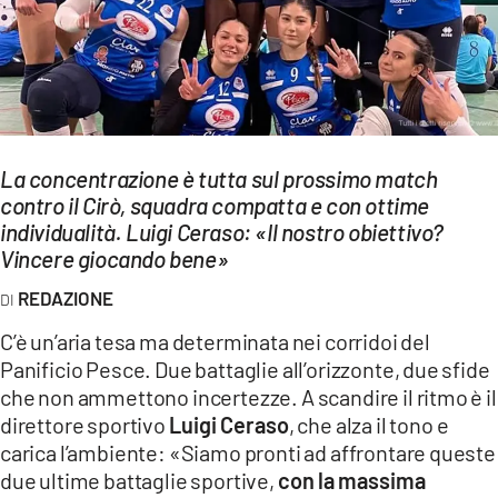
EVENTI
SPORT
Streaming
LAC TV
La concentrazione è tutta sul prossimo match
contro il Cirò, squadra compatta e con ottime
LAC NETWORK
individualità. Luigi Ceraso: «Il nostro obiettivo?
Vincere giocando bene»
LAC ONAIR
REDAZIONE
LaC
C’è un’aria tesa ma determinata nei corridoi del
Network
Panificio Pesce. Due battaglie all’orizzonte, due sfide
LACPLAY.IT
che non ammettono incertezze. A scandire il ritmo è il
direttore sportivo
Luigi Ceraso
, che alza il tono e
LACTV.IT
carica l’ambiente: «Siamo pronti ad affrontare queste
due ultime battaglie sportive,
con la massima
LACONAIR.IT