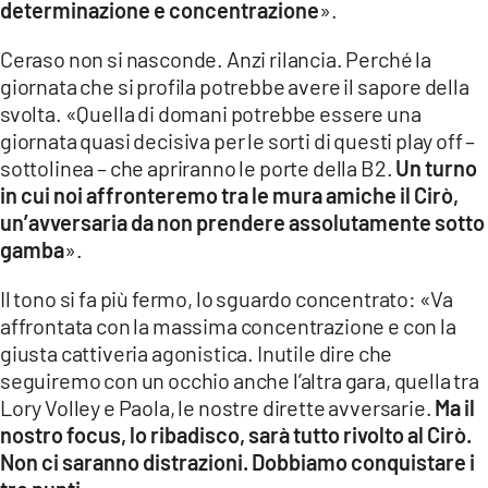
determinazione e concentrazione
».
LACITYMAG.IT
Ceraso non si nasconde. Anzi rilancia. Perché la
ILREGGINO.IT
giornata che si profila potrebbe avere il sapore della
svolta. «Quella di domani potrebbe essere una
COSENZACHANNEL.IT
giornata quasi decisiva per le sorti di questi play off –
sottolinea – che apriranno le porte della B2.
Un turno
ILVIBONESE.IT
in cui noi affronteremo tra le mura amiche il Cirò,
CATANZAROCHANNEL.IT
un’avversaria da non prendere assolutamente sotto
gamba
».
LACAPITALENEWS.IT
Il tono si fa più fermo, lo sguardo concentrato: «Va
affrontata con la massima concentrazione e con la
App
giusta cattiveria agonistica. Inutile dire che
ANDROID
seguiremo con un occhio anche l’altra gara, quella tra
Lory Volley e Paola, le nostre dirette avversarie.
Ma il
APPLE
nostro focus, lo ribadisco, sarà tutto rivolto al Cirò.
Non ci saranno distrazioni. Dobbiamo conquistare i