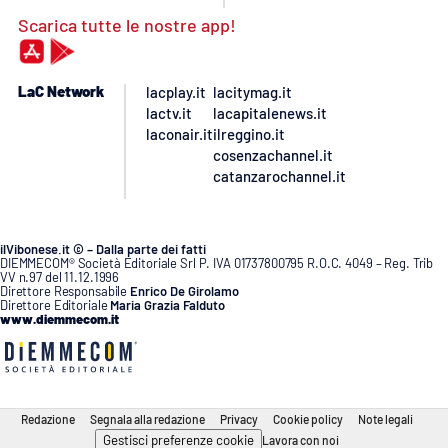
Scarica tutte le nostre app!
LaC Network
lacplay.it
lacitymag.it
lactv.it
lacapitalenews.it
laconair.it
ilreggino.it
cosenzachannel.it
catanzarochannel.it
ilVibonese.it © – Dalla parte dei fatti
DIEMMECOM® Società Editoriale Srl P. IVA 01737800795 R.O.C. 4049 – Reg. Trib
VV n.97 del 11.12.1996
Direttore Responsabile
Enrico De Girolamo
Direttore Editoriale
Maria Grazia Falduto
www.diemmecom.it
Redazione
Segnala alla redazione
Privacy
Cookie policy
Note legali
Gestisci preferenze cookie
Lavora con noi